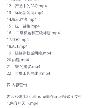
12，产品中的FAQ.mp4
13，标记新闻页.mp4
14.标记作者.mp4
15，统一链接.mp4
16.，二级标题和三级标题.mp4
17.TOC.mp4
18.ALT.mp4
19，链接到权威网站.mp4
20.内链,mp4
21，SP的建议.mp4
22，付费工具的建议mp4
四.内容营销
内容营销 1.25 allinone简介.mp4等多个文件
1.内容的天下.mp4