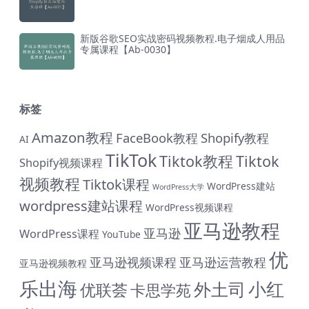
新版谷歌SEO实战密码视频教程.电子烟成人用品
专属课程【Ab-0030】
标签
Amazon教程
FaceBook教程
Shopify教程
AI
TikTok
Tiktok教程
Tiktok
Shopify视频课程
视频教程
Tiktok课程
WordPress建站
WordPress大学
wordpress建站课程
WordPress视频课程
亚马逊教程
亚马逊
WordPress课程
YouTube
优
亚马逊视频课程
亚马逊运营教程
亚马逊视频教程
乐出海
小红
外土司
优联荟
卡思学苑