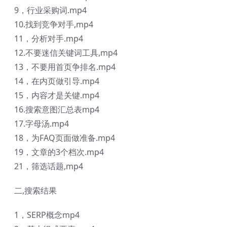
9，行业采购词.mp4
10.找到竞争对手,mp4
11，分析对手.mp4
12.不要迷信关键词工具,mp4
13，不要用首页争排名.mp4
14，在内页做引导.mp4
15，内容才是关键.mp4
16.搜索意图汇总表mp4
17.字母汤.mp4
18，为FAQ页面做准备.mp4
19，文章的3个档次.mp4
21，筛选话题,mp4
二,搜索结果
1，SERP概念mp4