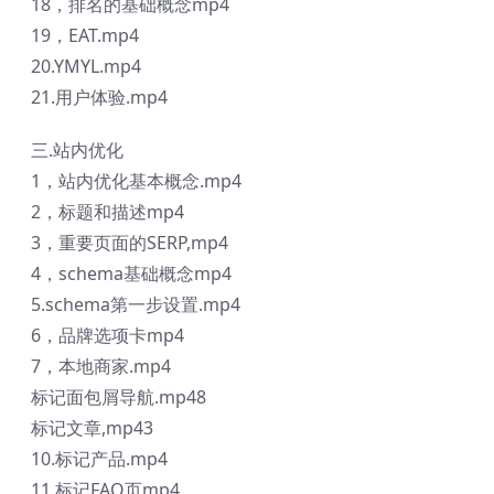
18，排名的基础概念mp4
19，EAT.mp4
20.YMYL.mp4
21.用户体验.mp4
三.站内优化
1，站内优化基本概念.mp4
2，标题和描述mp4
3，重要页面的SERP,mp4
4，schema基础概念mp4
5.schema第一步设置.mp4
6，品牌选项卡mp4
7，本地商家.mp4
标记面包屑导航.mp48
标记文章,mp43
10.标记产品.mp4
11.标记FAQ页mp4