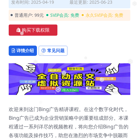
❅
发布时间: 2025-04-19
最近更新: 2025-06-23
❅
❅
普通用户:
99元
SVIP会员:
免费
永久SVIP会员:
免费
购买下载权限
❅
详情介绍
常见问题
❅
❅
❅
❅
❅
❅
❅
❅
欢迎来到这门Bing广告精讲课程。在这个数字化时代，
Bing广告已成为企业营销策略中的重要组成部分。本课
程通过一系列详尽的视频教程，将向您介绍Bing广告的
各项功能及操作技巧，助您在激烈的市场竞争中脱颖而