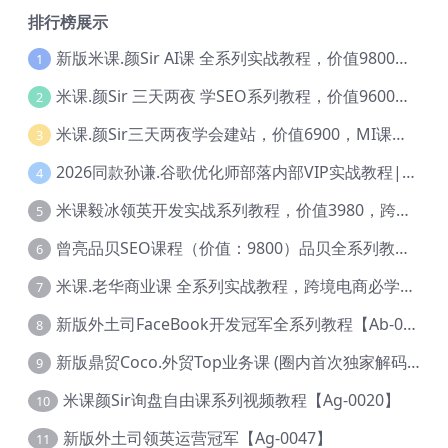
排行榜展示
新版米课.颜Sir AI课 全系列实战教程，价值9800，跨境首选！【Ag-0052】
1
米课.颜Sir 三天两夜 学SEO系列教程，价值9600元，跨境人都在学 【Ag-0056】
2
米课.颜Sir三天两夜学会建站，价值6900，MI课甄选课程 【Ag-0055】
3
2026同款孙谦.谷歌优化师部落内部VIP实战教程|价值4999元全网独家解码（官方报名版本）【@034】
4
米课毅冰领英开发实战系列教程，价值3980，跨境必选【Ag-0049】
5
曾亮品贝SEO课程（价值：9800）品贝全系列教程 【Ab-0022】
6
米课.老华商业课 全系列实战教程，跨境电商必学，价值16900元【Ag-0053】
7
新版外土司FaceBook开发冠军全系列教程【Ab-0021】
8
新版鼎贸Coco.外贸Top业务课 (圈内首次独家解码|460节课)【Ag-0091】
9
米课颜Sir询盘自由课系列视频教程【Ag-0020】
10
新版外土司领英运营冠军【Ag-0047】
11