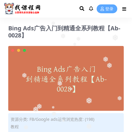
登录
Bing Ads广告入门到精通全系列教程【Ab-
❅
0028】
❅
❅
❅
❅
❅
❅
❅
❅
❅
❅
❅
❅
❅
❅
资源分类:
FB/Google ads运营
浏览热度: (198)
❅
教程
❅