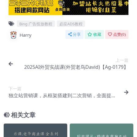
Bing 广告投放教程
必应ADS教程
Harry
分享
收藏
点赞(
0
)
上一篇
2025AI外贸实战课(外贸老鸟David)【Ag-0179】
下一篇
独立站营销课，从框架搭建到二次营销，全面提升
产品竞争力和用户忠诚度【Aa-0067】
相关文章