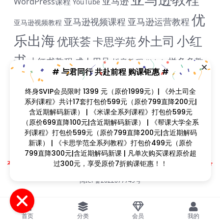
亚马逊
WordPress课程
YouTube
优
亚马逊视频课程
亚马逊运营教程
亚马逊视频教程
乐出海
小红
外土司
优联荟
卡思学苑
书
小红书教程
成人用品
拼多多教
抖音教程
拼多多
# 与君同行 共赴前程 购课钜惠 #
米课
程
淘宝教程
独立站课程
谷歌
脸书教程
独立站教程
终身SVIP会员限时 1399 元（原价1999元）| 《外土司全
谷歌SEO教程
ADS教程
谷歌SEO课程
谷歌运用教程
系列课程》共计17套打包价599元（原价799直降200元|
跨
含近期解码新课） | 《米课全系列课程》打包价599元
雨课网
雷子教程
飞橙教育
阿里国际站
颜Sir
境B哥
（原价699直降100元|含近期解码新课） | 《帮课大学全系
列课程》打包价599元（原价799直降200元|含近期解码
新课） | 《卡思学范全系列教程》打包价499元（原价
799直降300元|含近期解码新课 | 凡单次购买课程原价超
Copyright © 2023
找课程网
- All rights reserved
过300元，享受原价7折购课钜惠！！
本站支持课程资源互换，优质课程资源互换请联系微信在线客服：zkcw598 (备
注：课程互换)
闽ICP备2022077749号
首页
分类
会员
我的