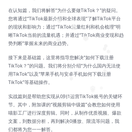
在认知篇，我们将解答“为什么要做TikTok？”的疑问。
❅
❅
您将通过“TikTok最新介绍和全球表现”了解TikTok平台
❅
的现状和影响力；通过“TikTok流量红利和机会梳理”明
❅
晰TikTok当前的流量机遇；并通过“TikTok商业变现和趋
❅
势判断”掌握未来的商业趋势。
❅
❅
❅
❅
接下来是基础篇，这里将指导您解决“如何下载注册
❅
TikTok？”的问题。我们将分别介绍“为什么国内无法使
用TikTok”以及“苹果手机与安卓手机如何下载注册
❅
TikTok”等基础操作。
❅
❅
实战篇则是帮助您实现从0到1运营TikTok账号的关键环
❅
❅
节。其中，附加课的“视频剪辑中级篇”会教您如何使用
❅
喵影工厂进行深度剪辑。同时，从制作优质视频、爆款
文案，到数据分析，再到解决0播放、限流等问题，我
们都将为您一一解答。