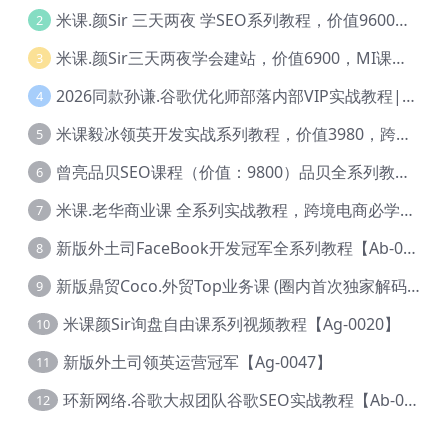
米课.颜Sir 三天两夜 学SEO系列教程，价值9600元，跨境人都在学 【Ag-0056】
2
米课.颜Sir三天两夜学会建站，价值6900，MI课甄选课程 【Ag-0055】
3
2026同款孙谦.谷歌优化师部落内部VIP实战教程|价值4999元全网独家解码（官方报名版本）【@034】
4
米课毅冰领英开发实战系列教程，价值3980，跨境必选【Ag-0049】
5
曾亮品贝SEO课程（价值：9800）品贝全系列教程 【Ab-0022】
6
米课.老华商业课 全系列实战教程，跨境电商必学，价值16900元【Ag-0053】
7
新版外土司FaceBook开发冠军全系列教程【Ab-0021】
8
新版鼎贸Coco.外贸Top业务课 (圈内首次独家解码|460节课)【Ag-0091】
9
米课颜Sir询盘自由课系列视频教程【Ag-0020】
10
新版外土司领英运营冠军【Ag-0047】
11
环新网络.谷歌大叔团队谷歌SEO实战教程【Ab-0024】
12