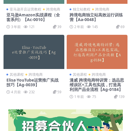
亚马逊开店运营教程
跨境电商
独立站教程
跨境电商
亚马逊Amazon实战课程（全
跨境电商独立站高效运行训练
套系列）【Ac-0010】
营【Aa-0048】
3 年前
121
39
2 年前
145
69
其他课程
跨境电商
其他课程
跨境电商
Elisa·YouTube运营推广实战
漫威 跨境电商特训营：选品思
技巧【Ag-0039】
维误区+工具包实战，打造高
利润产品全流程【Ag-0184】
4 月前
232
59
1 年前
75
139