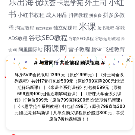
乐出海
小红
外土司
优联荟
卡思学苑
书
小红书教程
成人用品
拼多多教
抖音教程
拼多多
# 与君同行 共赴前程 购课钜惠 #
米课
程
淘宝教程
独立站课程
谷歌
脸书教程
独立站教程
终身SVIP会员限时 1399 元（原价1999元）| 《外土司全
谷歌SEO教程
ADS教程
系列课程》共计17套打包价599元（原价799直降200元|
谷歌SEO课程
谷歌运用教程
跨
含近期解码新课） | 《米课全系列课程》打包价599元
雨课网
雷子教程
飞橙教育
阿里国际站
颜Sir
境B哥
（原价699直降100元|含近期解码新课） | 《帮课大学全系
列课程》打包价599元（原价799直降200元|含近期解码
新课） | 《卡思学范全系列教程》打包价499元（原价
799直降300元|含近期解码新课 | 凡单次购买课程原价超
Copyright © 2023
找课程网
- All rights reserved
过300元，享受原价7折购课钜惠！！
本站支持课程资源互换，优质课程资源互换请联系微信在线客服：zkcw598 (备
注：课程互换)
闽ICP备2022077749号
首页
分类
会员
我的