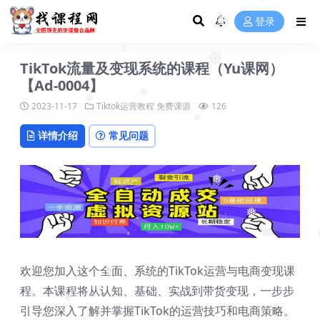
❅
登录
❅
TikTok流量及变现系统的课程（Yu课网）
❅
❅
【Ad-0004】
2023-11-17
Tiktok运营教程
免费课源
126
❅
❅
详情介绍
常见问题
❅
❅
❅
❅
欢迎您加入这个全面、系统的TikTok运营与电商变现课
❅
程。本课程将从认知、基础、实战到带货变现，一步步
❅
引导您深入了解并掌握TikTok的运营技巧和电商策略。
❅