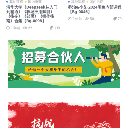
其他课程
国内电商
其他课程
国内电商
清华大学《Deepseek从入门
乔治&小艾·2024闲鱼内部课程
到精通》《职场应用赋能》
【Bg-0046】
《指令》《部署》《操作指
2 年前
50
79
南》合集【Bg-0098】
1 年前
65
139