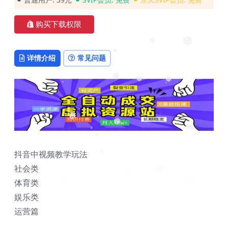
❅
❅
购买下载权限
❅
❅
详情介绍
常见问题
❅
❅
❅
❅
❅
❅
❅
抖音中视频教学玩法
社会类
❅
❅
体育类
娱乐类
运营篇