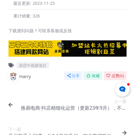
最近更新:
2023-11-25
累计销量:
326
下载遇到问题？可联系客服或反馈
易思中视频项目
Harry
分享
收藏
点赞(
0
)
上一篇
推易电商·抖店精细化运营（更新23年9月），不直
播，不拍短视频，日出1000单，六大实战篇【Bc-0
007】
下一篇