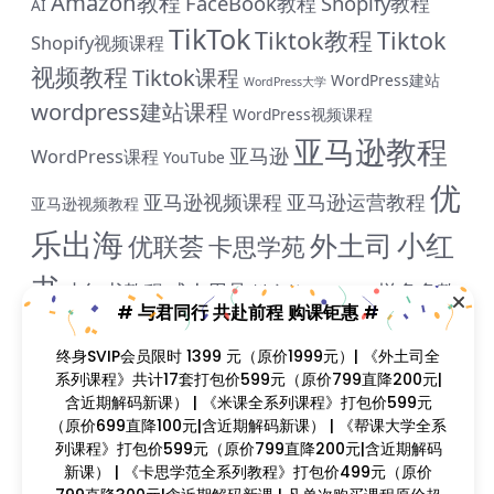
Amazon教程
FaceBook教程
Shopify教程
AI
TikTok
Tiktok教程
Tiktok
Shopify视频课程
视频教程
Tiktok课程
WordPress建站
WordPress大学
wordpress建站课程
WordPress视频课程
亚马逊教程
亚马逊
WordPress课程
YouTube
优
亚马逊视频课程
亚马逊运营教程
亚马逊视频教程
乐出海
小红
外土司
优联荟
卡思学苑
书
小红书教程
成人用品
拼多多教
抖音教程
拼多多
# 与君同行 共赴前程 购课钜惠 #
米课
程
淘宝教程
独立站课程
谷歌
脸书教程
独立站教程
终身SVIP会员限时 1399 元（原价1999元）| 《外土司全
谷歌SEO教程
ADS教程
谷歌SEO课程
谷歌运用教程
系列课程》共计17套打包价599元（原价799直降200元|
跨
含近期解码新课） | 《米课全系列课程》打包价599元
雨课网
雷子教程
飞橙教育
阿里国际站
颜Sir
境B哥
（原价699直降100元|含近期解码新课） | 《帮课大学全系
列课程》打包价599元（原价799直降200元|含近期解码
新课） | 《卡思学范全系列教程》打包价499元（原价