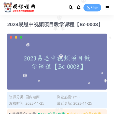
❅
❅
❅
登录
❅
2023易思中视频项目教学课程【Bc-0008】
❅
❅
❅
❅
❅
❅
❅
❅
❅
❅
❅
资源分类:
国内电商
浏览热度: (59)
发布时间: 2023-11-25
最近更新: 2023-11-25
普通用户:
39元
SVIP会员:
免费
永久SVIP会员:
免费