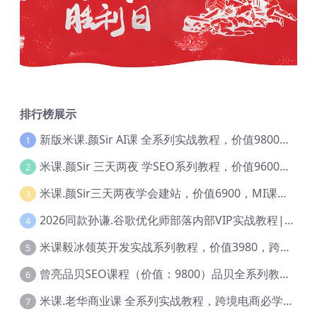
排行榜展示
新版米课.颜Sir AI课 全系列实战教程，价值9800，跨境首选！【Ag-0052】
1
米课.颜Sir 三天两夜 学SEO系列教程，价值9600元，跨境人都在学 【Ag-0056】
2
米课.颜Sir三天两夜学会建站，价值6900，MI课甄选课程 【Ag-0055】
3
2026同款孙谦.谷歌优化师部落内部VIP实战教程|价值4999元全网独家解码（官方报名版本）【@034】
4
米课毅冰领英开发实战系列教程，价值3980，跨境必选【Ag-0049】
5
曾亮品贝SEO课程（价值：9800）品贝全系列教程 【Ab-0022】
6
米课.老华商业课 全系列实战教程，跨境电商必学，价值16900元【Ag-0053】
7