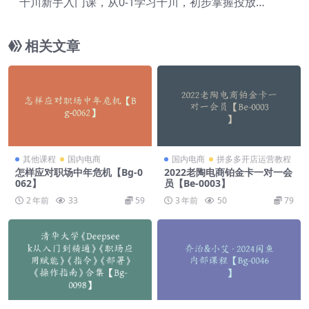
千川新手入门课，从0-1学习千川，初步掌握投放方
法【Bc-0009】
相关文章
其他课程
国内电商
国内电商
拼多多开店运营教程
怎样应对职场中年危机【Bg-0
2022老陶电商铂金卡一对一会
062】
员【Be-0003】
2 年前
33
59
3 年前
50
79