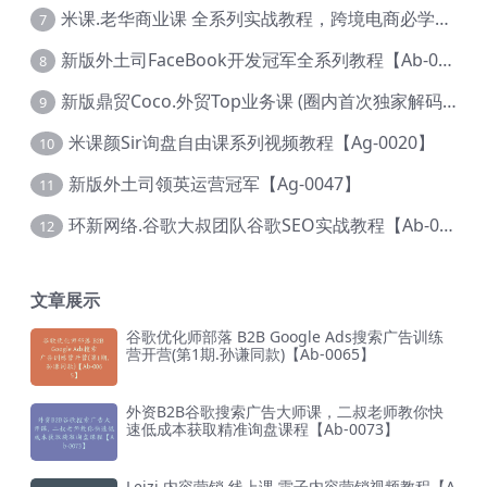
米课.老华商业课 全系列实战教程，跨境电商必学，价值16900元【Ag-0053】
7
新版外土司FaceBook开发冠军全系列教程【Ab-0021】
8
新版鼎贸Coco.外贸Top业务课 (圈内首次独家解码|460节课)【Ag-0091】
9
米课颜Sir询盘自由课系列视频教程【Ag-0020】
10
新版外土司领英运营冠军【Ag-0047】
11
环新网络.谷歌大叔团队谷歌SEO实战教程【Ab-0024】
12
文章展示
谷歌优化师部落 B2B Google Ads搜索广告训练
营开营(第1期.孙谦同款)【Ab-0065】
外资B2B谷歌搜索广告大师课，二叔老师教你快
速低成本获取精准询盘课程【Ab-0073】
Leizi 内容营销 线上课 雷子内容营销视频教程【A