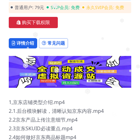
❅
普通用户:
79元
SVIP会员:
免费
永久SVIP会员:
免费
❅
购买下载权限
❅
详情介绍
常见问题
❅
❅
❅
❅
❅
❅
❅
❅
❅
❅
1,京东店铺类型介绍.mp4
2.1.后台模块解读，清晰认知京东内容.mp4
2.2京东产品上传注意细节,mp4
2.3京东SKUID必读重点.mp4
2.4如何做好京东商品标题mp4