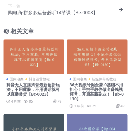
下一篇
陶电商·拼多多运营必听14节课【Be-0008】
相关文章
国内电商
抖音运营教程
国内电商
新媒体带货教程
抖音无人直播抖音最新创新玩
36天视频号掘金营-0基础不用
法，不用露脸，不用讲话就可
担心！手把手教你做出赚钱视
以直播带货【Bc-0023】
频号，开启高薪副业！【Bb-0
130】
4 周前
85
79
1 年前
25
49