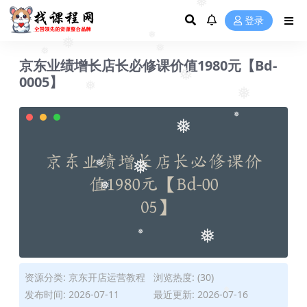
❅
登录
❅
京东业绩增长店长必修课价值1980元【Bd-
❅
❅
❅
❅
0005】
❅
❅
❅
❅
❅
❅
❅
❅
❅
❅
资源分类:
京东开店运营教程
浏览热度: (30)
发布时间: 2026-07-11
最近更新: 2026-07-16