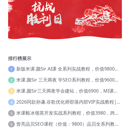
排行榜展示
新版米课.颜Sir AI课 全系列实战教程，价值9800，跨境首选！【Ag-0052】
1
米课.颜Sir 三天两夜 学SEO系列教程，价值9600元，跨境人都在学 【Ag-0056】
2
米课.颜Sir三天两夜学会建站，价值6900，MI课甄选课程 【Ag-0055】
3
2026同款孙谦.谷歌优化师部落内部VIP实战教程|价值4999元全网独家解码（官方报名版本）【@034】
4
米课毅冰领英开发实战系列教程，价值3980，跨境必选【Ag-0049】
5
曾亮品贝SEO课程（价值：9800）品贝全系列教程 【Ab-0022】
6