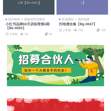
国内电商
新媒体带货教程
其他课程
国内电商
小红书品牌60天训练营第6期
扫地僧合集【Bg-0047】
【Bb-0005】
2 年前
153
139
3 年前
56
39