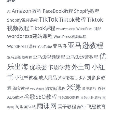
标签
Amazon教程
FaceBook教程
Shopify教程
AI
TikTok
Tiktok教程
Tiktok
Shopify视频课程
视频教程
Tiktok课程
WordPress建站
WordPress大学
wordpress建站课程
WordPress视频课程
亚马逊教程
亚马逊
WordPress课程
YouTube
优
亚马逊视频课程
亚马逊运营教程
亚马逊视频教程
乐出海
小红
外土司
优联荟
卡思学苑
书
小红书教程
成人用品
拼多多教
抖音教程
拼多多
# 与君同行 共赴前程 购课钜惠 #
米课
程
淘宝教程
独立站课程
谷歌
脸书教程
独立站教程
终身SVIP会员限时 1399 元（原价1999元）| 《外土司全
谷歌SEO教程
ADS教程
谷歌SEO课程
谷歌运用教程
跨
系列课程》共计17套打包价599元（原价799直降200元|
雨课网
含近期解码新课） | 《米课全系列课程》打包价599元
雷子教程
飞橙教育
阿里国际站
颜Sir
境B哥
（原价699直降100元|含近期解码新课） | 《帮课大学全系