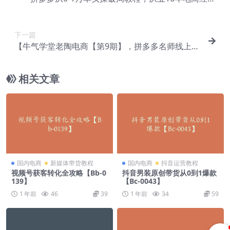
打磨，目前日发单15万单【Bd-0002】
下一篇
【牛气学堂老陶电商【第9期】，拼多多名师线上领
跑28天，线上孵化-实战爆款班【Be-0002】
相关文章
国内电商
新媒体带货教程
国内电商
抖音运营教程
视频号获客转化全攻略【Bb-0
抖音男装原创带货从0到1爆款
139】
【Bc-0043】
1 年前
46
39
1 年前
34
59