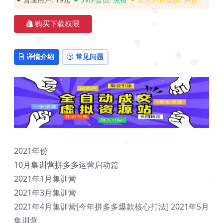
❅
❅
购买下载权限
❅
❅
❅
详情介绍
常见问题
❅
❅
❅
❅
❅
❅
❅
❅
2021年份
❅
10月集训营拼多多运营启动篇
2021年1月集训营
❅
2021年3月集训营
2021年4月集训营[今年拼多多爆款核心打法] 2021年5月
集训营