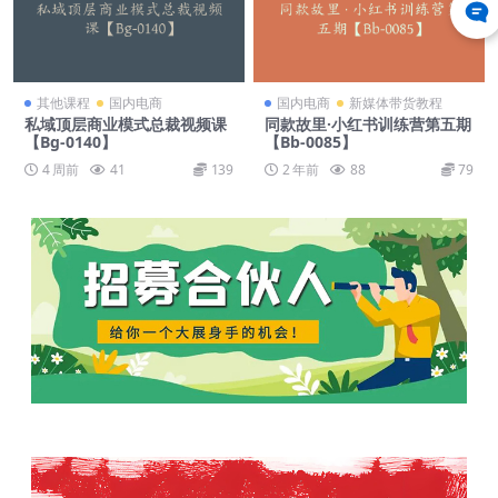
其他课程
国内电商
国内电商
新媒体带货教程
私域顶层商业模式总裁视频课
同款故里·小红书训练营第五期
【Bg-0140】
【Bb-0085】
4 周前
41
139
2 年前
88
79