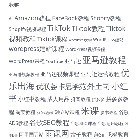
标签
Amazon教程
FaceBook教程
Shopify教程
AI
TikTok
Tiktok教程
Tiktok
Shopify视频课程
视频教程
Tiktok课程
WordPress建站
WordPress大学
wordpress建站课程
WordPress视频课程
亚马逊教程
亚马逊
WordPress课程
YouTube
优
亚马逊视频课程
亚马逊运营教程
亚马逊视频教程
乐出海
小红
外土司
优联荟
卡思学苑
书
小红书教程
成人用品
拼多多教
抖音教程
拼多多
# 与君同行 共赴前程 购课钜惠 #
米课
程
淘宝教程
独立站课程
谷歌
脸书教程
独立站教程
终身SVIP会员限时 1399 元（原价1999元）| 《外土司全
谷歌SEO教程
ADS教程
谷歌SEO课程
谷歌运用教程
跨
系列课程》共计17套打包价599元（原价799直降200元|
雨课网
含近期解码新课） | 《米课全系列课程》打包价599元
雷子教程
飞橙教育
阿里国际站
颜Sir
境B哥