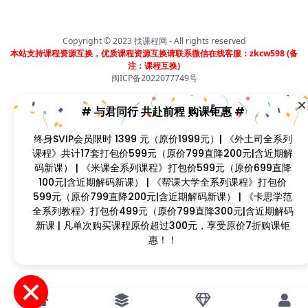
（原价699直降100元|含近期解码新课） | 《帮课大学全系
列课程》打包价599元（原价799直降200元|含近期解码
新课） | 《卡思学范全系列教程》打包价499元（原价
Copyright © 2023
找课程网
- All rights reserved
799直降300元|含近期解码新课 | 凡单次购买课程原价超
本站支持课程资源互换，优质课程资源互换请联系微信在线客服：zkcw598 (备
过300元，享受原价7折购课钜惠！！
注：课程互换)
闽ICP备2022077749号
首页
分类
会员
我的