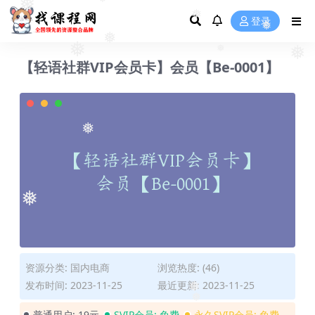
❅
❅
❅
登录
❅
❅
❅
❅
❅
【轻语社群VIP会员卡】会员【Be-0001】
❅
❅
❅
❅
资源分类:
国内电商
浏览热度: (46)
发布时间: 2023-11-25
最近更新: 2023-11-25
❅
❅
普通用户:
19元
SVIP会员:
免费
永久SVIP会员:
免费