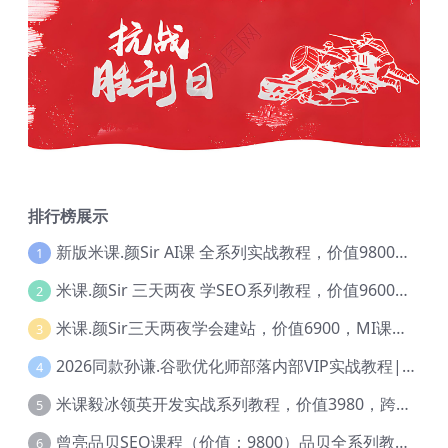
排行榜展示
新版米课.颜Sir AI课 全系列实战教程，价值9800，跨境首选！【Ag-0052】
1
米课.颜Sir 三天两夜 学SEO系列教程，价值9600元，跨境人都在学 【Ag-0056】
2
米课.颜Sir三天两夜学会建站，价值6900，MI课甄选课程 【Ag-0055】
3
2026同款孙谦.谷歌优化师部落内部VIP实战教程|价值4999元全网独家解码（官方报名版本）【@034】
4
米课毅冰领英开发实战系列教程，价值3980，跨境必选【Ag-0049】
5
曾亮品贝SEO课程（价值：9800）品贝全系列教程 【Ab-0022】
6