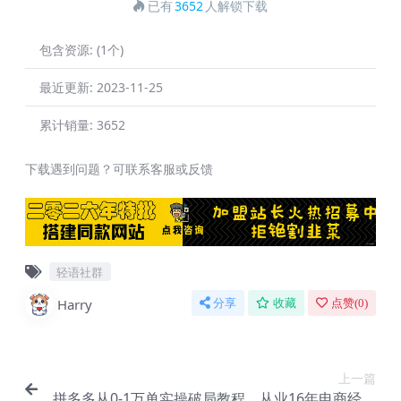
已有
3652
人解锁下载
包含资源:
(1个)
最近更新:
2023-11-25
累计销量:
3652
下载遇到问题？可联系客服或反馈
轻语社群
Harry
分享
收藏
点赞(
0
)
上一篇
拼多多从0-1万单实操破局教程，从业16年电商经验