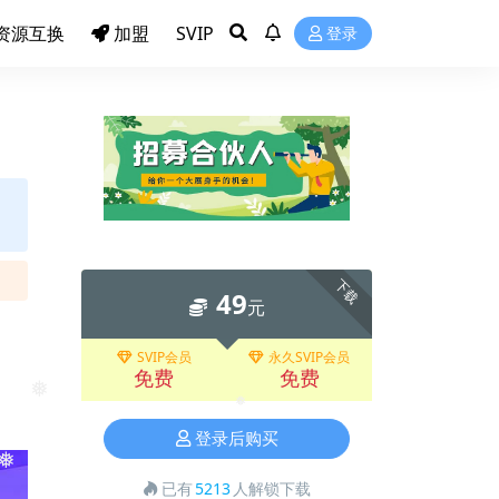
资源互换
加盟
SVIP
登录
下载
49
元
SVIP会员
永久SVIP会员
免费
免费
❅
❅
登录后购买
已有
5213
人解锁下载