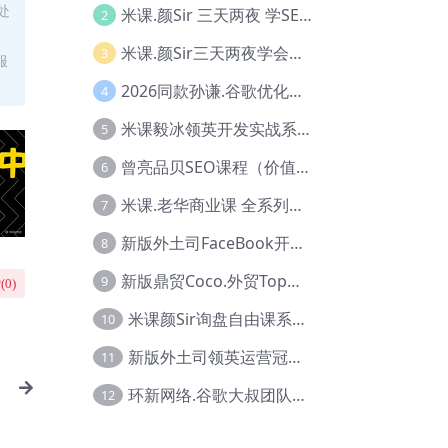
处
米课.颜Sir 三天两夜 学SEO系列教程，价值9600元，跨境人都在学 【Ag-0056】
2
米课.颜Sir三天两夜学会建站，价值6900，MI课甄选课程 【Ag-0055】
3
服
2026同款孙谦.谷歌优化师部落内部VIP实战教程|价值4999元全网独家解码（官方报名版本）【@034】
4
米课毅冰领英开发实战系列教程，价值3980，跨境必选【Ag-0049】
5
曾亮品贝SEO课程（价值：9800）品贝全系列教程 【Ab-0022】
6
米课.老华商业课 全系列实战教程，跨境电商必学，价值16900元【Ag-0053】
7
新版外土司FaceBook开发冠军全系列教程【Ab-0021】
8
新版鼎贸Coco.外贸Top业务课 (圈内首次独家解码|460节课)【Ag-0091】
9
(
0
)
米课颜Sir询盘自由课系列视频教程【Ag-0020】
10
新版外土司领英运营冠军【Ag-0047】
11
环新网络.谷歌大叔团队谷歌SEO实战教程【Ab-0024】
12