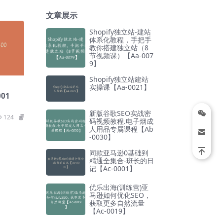
文章展示
Shopify独立站-建站
体系化教程，手把手
教你搭建独立站（8
节视频课）【Aa-007
9】
Shopify独立站建站
实操课【Aa-0021】
01
新版谷歌SEO实战密
124
39
码视频教程.电子烟成
人用品专属课程【Ab
-0030】
同款亚马逊0基础到
精通全集合-班长的日
记【Ac-0001】
优乐出海(训练营)亚
马逊如何优化SEO，
获取更多自然流量
【Ac-0019】