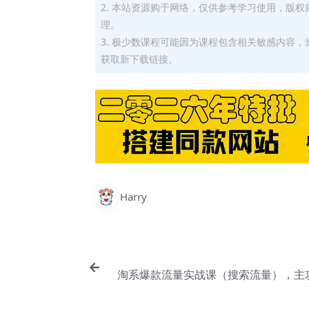
2. 本站资源购于网络，仅供参考学习使用，版
理。
3. 极少数课程可能因为课程包含相关敏感内容
获取新下载链接。
Harry
淘系爆款流量实战课（搜索流量），主
量【Bf