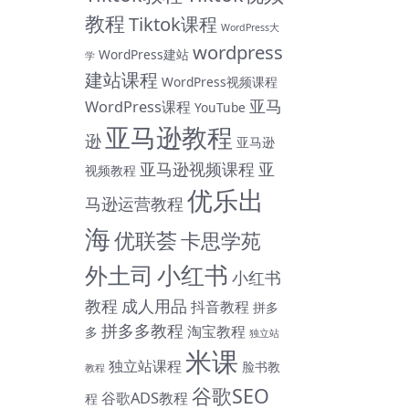
教程
Tiktok课程
WordPress大
wordpress
WordPress建站
学
建站课程
WordPress视频课程
亚马
WordPress课程
YouTube
亚马逊教程
逊
亚马逊
亚马逊视频课程
亚
视频教程
优乐出
马逊运营教程
海
优联荟
卡思学苑
小红书
外土司
小红书
教程
成人用品
抖音教程
拼多
拼多多教程
淘宝教程
多
独立站
米课
独立站课程
脸书教
教程
谷歌SEO
谷歌ADS教程
程