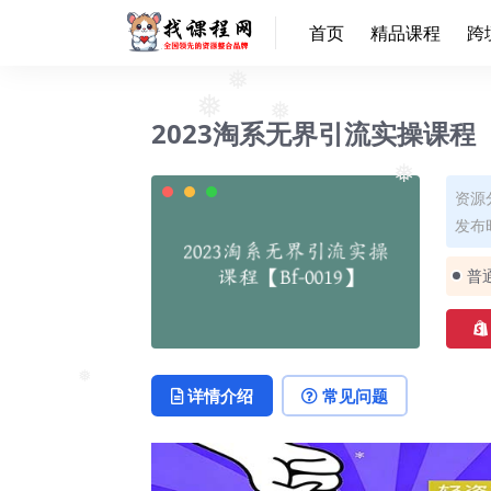
首页
精品课程
跨
❅
2023淘系无界引流实操课程【B
❅
❅
资源
❅
发布时
普
详情介绍
常见问题
❅