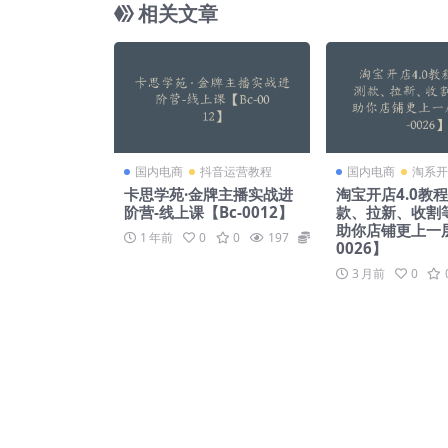
相关文章
国内电商
抖音运营教程
国内电商
淘系开
卡思学苑·金牌主播实战进
淘宝开店4.0教
阶营-线上课【Bc-0012】
款、拉新、收割
助你店铺更上一层
1 年前
0
0
197
69
0026】
3 月前
0