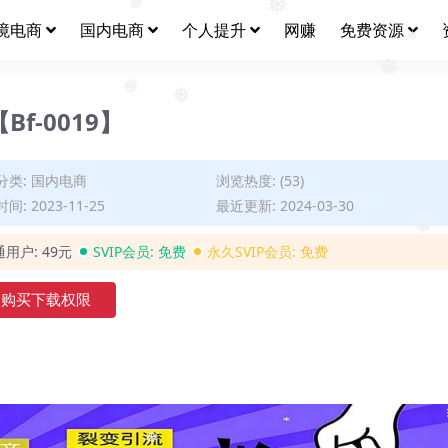
❅
境电商
国内电商
个人提升
网赚
免费资源
❅
❅
❅
❅
f-0019】
❅
分类:
国内电商
浏览热度: (53)
间: 2023-11-25
最近更新: 2024-03-30
通用户:
49元
SVIP会员:
免费
永久SVIP会员:
免费
❅
购买下载权限