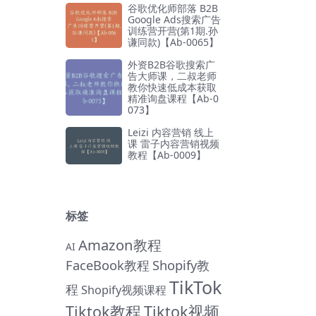
谷歌优化师部落 B2B
Google Ads搜索广告
训练营开营(第1期.孙
谦同款)【Ab-0065】
外资B2B谷歌搜索广
告大师课，二叔老师
教你快速低成本获取
精准询盘课程【Ab-0
073】
Leizi 内容营销 线上
课 雷子内容营销视频
教程【Ab-0009】
标签
Amazon教程
AI
FaceBook教程
Shopify教
TikTok
程
Shopify视频课程
Tiktok教程
Tiktok视频