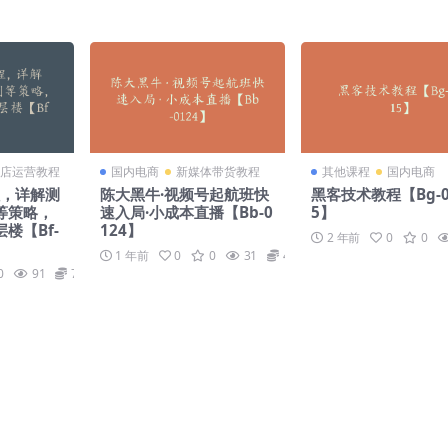
店运营教程
国内电商
新媒体带货教程
其他课程
国内电商
程，详解测
陈大黑牛·视频号起航班快
黑客技术教程【Bg-0
等策略，
速入局·小成本直播【Bb-0
5】
楼【Bf-
124】
2 年前
0
0
1 年前
0
0
31
49
0
91
79