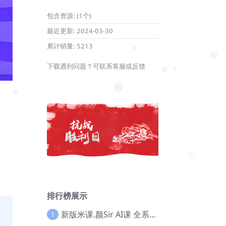
包含资源:
(1个)
最近更新:
2024-03-30
累计销量:
5213
❅
下载遇到问题？可联系客服或反馈
❅
❅
❅
❅
❅
❅
排行榜展示
新版米课.颜Sir AI课 全系列实战教程，价值9800，跨境首选！【Ag-0052】
1