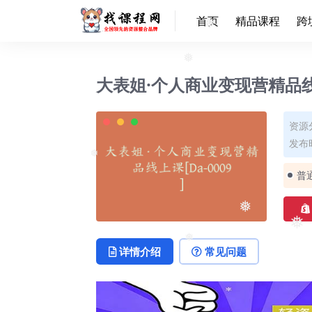
❅
首页
精品课程
跨
❅
❅
大表姐·个人商业变现营精品线上课
资源
发布时
❅
普
❅
❅
详情介绍
常见问题
❅