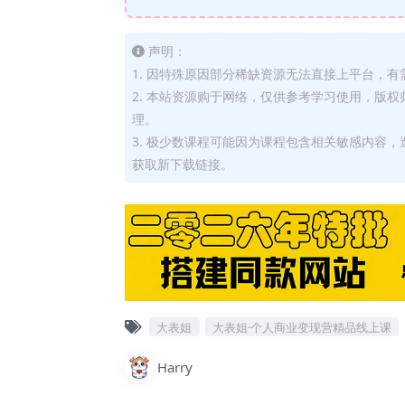
声明：
1. 因特殊原因部分稀缺资源无法直接上平台，
2. 本站资源购于网络，仅供参考学习使用，版
理。
3. 极少数课程可能因为课程包含相关敏感内容
获取新下载链接。
大表姐
大表姐·个人商业变现营精品线上课
Harry