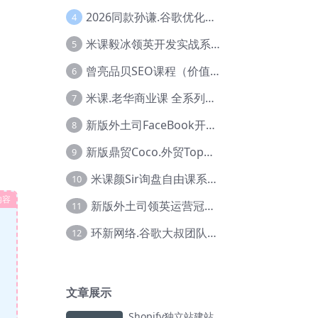
2026同款孙谦.谷歌优化师部落内部VIP实战教程|价值4999元全网独家解码（官方报名版本）【@034】
4
米课毅冰领英开发实战系列教程，价值3980，跨境必选【Ag-0049】
5
曾亮品贝SEO课程（价值：9800）品贝全系列教程 【Ab-0022】
6
米课.老华商业课 全系列实战教程，跨境电商必学，价值16900元【Ag-0053】
7
新版外土司FaceBook开发冠军全系列教程【Ab-0021】
8
新版鼎贸Coco.外贸Top业务课 (圈内首次独家解码|460节课)【Ag-0091】
9
米课颜Sir询盘自由课系列视频教程【Ag-0020】
10
内容
新版外土司领英运营冠军【Ag-0047】
11
环新网络.谷歌大叔团队谷歌SEO实战教程【Ab-0024】
12
文章展示
Shopify独立站建站