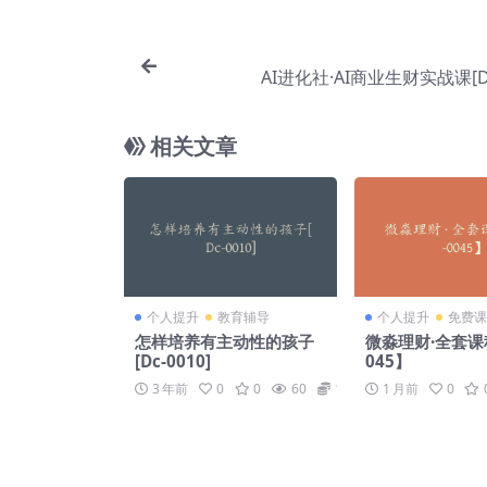
AI进化社·AI商业生财实战课[Da
相关文章
个人提升
教育辅导
个人提升
免费课
怎样培养有主动性的孩子
微淼理财·全套课程
[Dc-0010]
045】
3 年前
0
0
60
19
1 月前
0