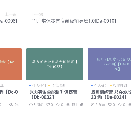
上一篇
下一篇
-0008]
马听·实体零售店超级辅导班1.0[Da-0010]
源
个人提升
语言培训
个人提升
投资理财
【De-0
原力英语全能提升训练营
股哥训练营·只会炒股(
【Db-0032】
23期)【De-0024】
0
94
3 周前
0
0
131
169
2 年前
0
0