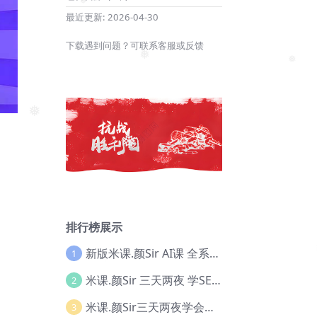
❅
最近更新:
2026-04-30
❅
下载遇到问题？可联系客服或反馈
❅
❅
❅
❅
排行榜展示
新版米课.颜Sir AI课 全系列实战教程，价值9800，跨境首选！【Ag-0052】
1
米课.颜Sir 三天两夜 学SEO系列教程，价值9600元，跨境人都在学 【Ag-0056】
2
米课.颜Sir三天两夜学会建站，价值6900，MI课甄选课程 【Ag-0055】
3