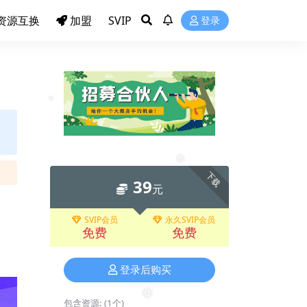
❅
资源互换
加盟
SVIP
登录
❅
❅
下载
39
元
SVIP会员
永久SVIP会员
免费
免费
登录后购买
包含资源:
(1个)