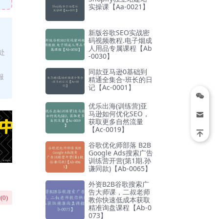
实操课【Aa-0021】
新版谷歌SEO实战密
码视频教程.电子烟成
人用品专属课程【Ab
处
-0030】
同款亚马逊0基础到
服
精通全集合-班长的日
记【Ac-0001】
优乐出海(训练营)亚
马逊如何优化SEO，
获取更多自然流量
【Ac-0019】
谷歌优化师部落 B2B
Google Ads搜索广告
训练营开营(第1期.孙
谦同款)【Ab-0065】
外资B2B谷歌搜索广
告大师课，二叔老师
(
0
)
教你快速低成本获取
精准询盘课程【Ab-0
073】