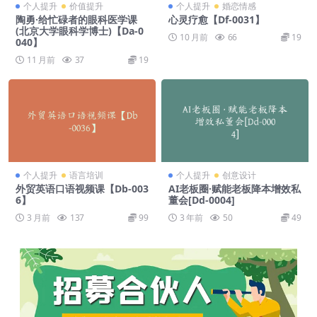
个人提升
价值提升
个人提升
婚恋情感
陶勇·给忙碌者的眼科医学课
心灵疗愈【Df-0031】
(北京大学眼科学博士)【Da-0
10 月前
66
19
040】
11 月前
37
19
个人提升
语言培训
个人提升
创意设计
外贸英语口语视频课【Db-003
AI老板圈·赋能老板降本增效私
6】
董会[Dd-0004]
3 月前
137
99
3 年前
50
49