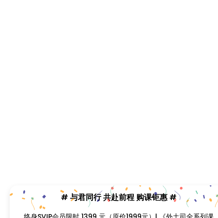
程》打包价599元（原价799直降200元|含近期解码新课）
| 《卡思学范全系列教程》打包价499元（原价799直降
300元|含近期解码新课 | 凡单次购买课程原价超过300元，
享受原价7折购课钜惠！！
首页
分类
会员
我的