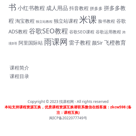
书
小红书教程
成人用品
拼多多教
抖音教程
拼多多
米课
程
淘宝教程
独立站课程
谷歌
脸书教程
独立站教程
谷歌SEO教程
ADS教程
谷歌SEO课程
谷歌运用教程
跨
雨课网
雷子教程
飞橙教育
阿里国际站
颜Sir
境B哥
课程简介
课程目录
Copyright © 2023
找课程网
- All rights reserved
# 与君同行 共赴前程 购课钜惠 #
本站支持课程资源互换，优质课程资源互换请联系微信在线客服：zkcw598 (备
注：课程互换)
终身SVIP会员限时 1399 元（原价1999元）| 《外土司全系
闽ICP备2022077749号
列课程》共计17套打包价599元（原价799直降200元|含近
期解码新课） | 《米课全系列课程》打包价599元（原价
699直降100元|含近期解码新课） | 《帮课大学全系列课