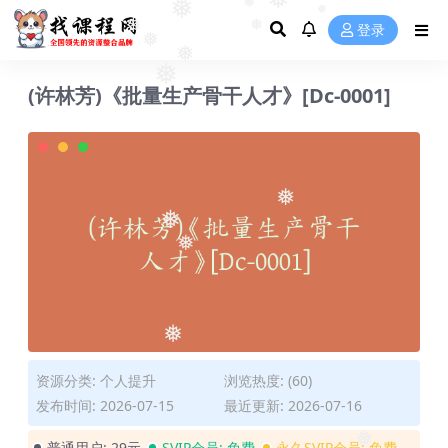
❅
❅
❅
登录
❅
❅
❅
❅
❅
(许林芳)《批量生产骨干人才》[Dc-0001]
❅
❅
❅
❅
❅
❅
资源分类:
个人提升
浏览热度: (60)
发布时间: 2026-07-15
最近更新: 2026-07-16
普通用户:
29元
SVIP会员:
免费
永久SVIP会员:
免费