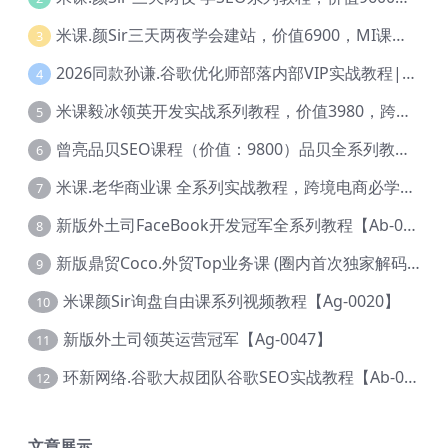
米课.颜Sir三天两夜学会建站，价值6900，MI课甄选课程 【Ag-0055】
3
2026同款孙谦.谷歌优化师部落内部VIP实战教程|价值4999元全网独家解码（官方报名版本）【@034】
4
米课毅冰领英开发实战系列教程，价值3980，跨境必选【Ag-0049】
5
曾亮品贝SEO课程（价值：9800）品贝全系列教程 【Ab-0022】
6
米课.老华商业课 全系列实战教程，跨境电商必学，价值16900元【Ag-0053】
7
新版外土司FaceBook开发冠军全系列教程【Ab-0021】
8
新版鼎贸Coco.外贸Top业务课 (圈内首次独家解码|460节课)【Ag-0091】
9
米课颜Sir询盘自由课系列视频教程【Ag-0020】
10
新版外土司领英运营冠军【Ag-0047】
11
环新网络.谷歌大叔团队谷歌SEO实战教程【Ab-0024】
12
文章展示