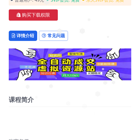
❅
❅
购买下载权限
❅
详情介绍
常见问题
❅
❅
❅
❅
❅
❅
❅
❅
课程简介
❅
❅
❅
❅
❅
❅