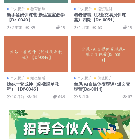
个人提升
教育辅导
个人提升
投资理财
新手爸妈训练营:新生宝宝必学
愚者智慧《职业交易员训练
【Dc-0040】
营》四期【De-0051】
2 年前
39
19
1 月前
63
19
个人提升
婚恋情感
个人提升
价值提升
撩妹一套成神（终极脱单教
台风·AI自媒体变现课+爆文变
程）【Df-0046】
现营[Da-0011]
10 月前
54
69.9
3 月前
67