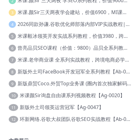
米课.颜Sir 三天两夜 学SEO系列教程，价值9600元，跨境人都在学 【Ag-0056】
2
米课.颜Sir三天两夜学会建站，价值6900，MI课甄选课程 【Ag-0055】
3
2026同款孙谦.谷歌优化师部落内部VIP实战教程|价值4999元全网独家解码（官方报名版本）【@034】
4
米课毅冰领英开发实战系列教程，价值3980，跨境必选【Ag-0049】
5
曾亮品贝SEO课程（价值：9800）品贝全系列教程 【Ab-0022】
6
米课.老华商业课 全系列实战教程，跨境电商必学，价值16900元【Ag-0053】
7
新版外土司FaceBook开发冠军全系列教程【Ab-0021】
8
新版鼎贸Coco.外贸Top业务课 (圈内首次独家解码|460节课)【Ag-0091】
9
米课颜Sir询盘自由课系列视频教程【Ag-0020】
10
新版外土司领英运营冠军【Ag-0047】
11
环新网络.谷歌大叔团队谷歌SEO实战教程【Ab-0024】
12