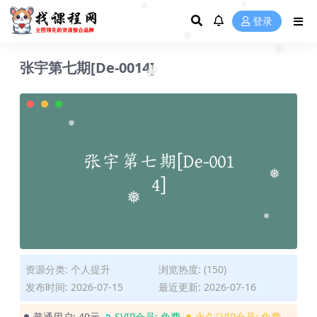
❅
❅
登录
❅
❅
❅
张宇第七期[De-0014]
❅
❅
❅
❅
❅
❅
❅
资源分类:
个人提升
浏览热度: (150)
发布时间: 2026-07-15
最近更新: 2026-07-16
❅
普通用户:
49元
SVIP会员:
免费
永久SVIP会员:
免费