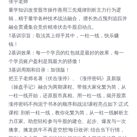
张宇老师
量学知识改变股市操作善用三先规律剖析主力行为逻
辑，精于量学各种技术战法融合， 擅长热点预判追踪并
融会贯通集合竞价精准伏击牛股启动点。
1基训宗旨：取法其上得乎其中，一柱一线，快乐赚
钱！
2基训效果：每一个学员的红包就是最好的效果，每一
个学员账户盈利是我最大的骄傲！
3基训周期和目录：加强版！
把王子老师名著《伏击涨停》、《涨停密码》及新版
《操盘手记》融合为两期课程。带领大家化繁为简，从
一柱一线开始，还原股市真相。用一柱一线，揭开股票
涨停密码不拘泥于书本的顺序和战法!课程亮点如下:正式
课程: 剖析一柱一线，教你化繁为简，从一柱一线解析主
力庄家。助您轻松参与牛股的建仓、起步、爆发与一次
擒拿。擒龙抓牛不再是空想!每日收评: 结合当下行情，