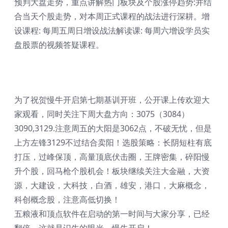
预判大盘走势，重点讲解热门板块及个股涨停趋势:并结
合当天个股走势，对本周正式课程的战法进行深耕。增
设课程: 每周五周日增设战法解读课: 每周六增设学员实
盘股票的视频答疑课程。
为了祝贺慢牛开启第七期基训开班，公开课上传欢迎大
家观看，同时关注下周大盘方向：3075（3084）
3090,3129.注意周五的大阳是3062点，不破无忧，但是
上方左锋3129不过结合卖阳！选股策略：长阴短柱有底
打压，过峰保顶，高量顶底伏击圈，王牌密集，碎阳慢
升个股，回马枪个股机会！板块继续关注大金融，大资
源，大建设，大科技，白酒，雄安，港口，大麻概念，
科创概念股，注意高低切换！
五粮液和顶点软件在启动的第一时间与大家分享，已经
翻倍，这就是识牛的眼光，慢牛开启！