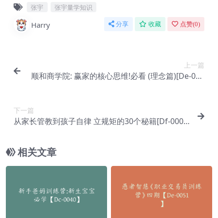
张宇
张宇量学知识
Harry
分享
收藏
点赞(
0
)
上一篇
顺和商学院: 赢家的核心思维!必看 (理念篇)[De-001
1]
下一篇
从家长管教到孩子自律 立规矩的30个秘籍[Df-000
7]
相关文章