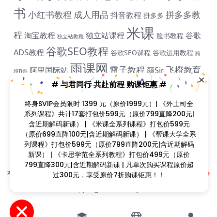
书
小红书教程
成人用品
拼多多教
抖音教程
拼多多
米课
程
淘宝教程
独立站课程
谷歌
脸书教程
独立站教程
谷歌SEO教程
ADS教程
谷歌SEO课程
谷歌运用教程
跨
雨课网
雷子教程
飞橙教育
阿里国际站
颜Sir
境B哥
# 与君同行 共赴前程 购课钜惠 #
终身SVIP会员限时 1399 元（原价1999元）| 《外土司全
课程简介
系列课程》共计17套打包价599元（原价799直降200元|
课程目录
含近期解码新课） | 《米课全系列课程》打包价599元
（原价699直降100元|含近期解码新课） | 《帮课大学全系
列课程》打包价599元（原价799直降200元|含近期解码
新课） | 《卡思学范全系列教程》打包价499元（原价
799直降300元|含近期解码新课 | 凡单次购买课程原价超
Copyright © 2023
找课程网
- All rights reserved
本站支持课程资源互换，优质课程资源互换请联系微信在线客服：zkcw598 (备
过300元，享受原价7折购课钜惠！！
注：课程互换)
闽ICP备2022077749号