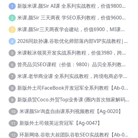
新版米课.颜Sir AI课 全系列实战教程，价值9800，跨境首选！【Ag-0052】
1
米课.颜Sir 三天两夜 学SEO系列教程，价值9600元，跨境人都在学 【Ag-0056】
2
米课.颜Sir三天两夜学会建站，价值6900，MI课甄选课程 【Ag-0055】
3
2026同款孙谦.谷歌优化师部落内部VIP实战教程|价值4999元全网独家解码（官方报名版本）【@034】
4
米课毅冰领英开发实战系列教程，价值3980，跨境必选【Ag-0049】
5
曾亮品贝SEO课程（价值：9800）品贝全系列教程 【Ab-0022】
6
米课.老华商业课 全系列实战教程，跨境电商必学，价值16900元【Ag-0053】
7
新版外土司FaceBook开发冠军全系列教程【Ab-0021】
8
新版鼎贸Coco.外贸Top业务课 (圈内首次独家解码|460节课)【Ag-0091】
9
米课颜Sir询盘自由课系列视频教程【Ag-0020】
10
新版外土司领英运营冠军【Ag-0047】
11
环新网络.谷歌大叔团队谷歌SEO实战教程【Ab-0024】
12