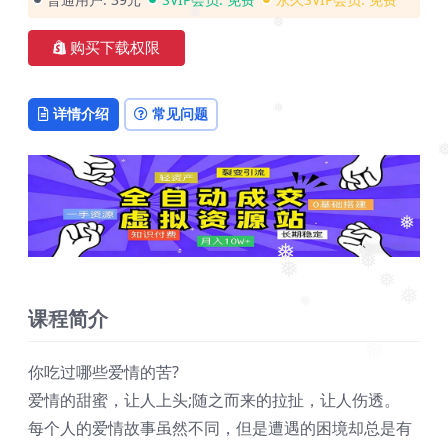
❅
购买下载权限
❅
❅
详情介绍
常见问题
❅
❅
❅
❅
❅
❅
❅
❅
❅
课程简介
❅
❅
你吃过哪些爱情的苦?
爱情的甜蜜，让人上头;随之而来的拉扯，让人伤透。
每个人的爱情故事虽然不同，但是遭遇的困境却总是有