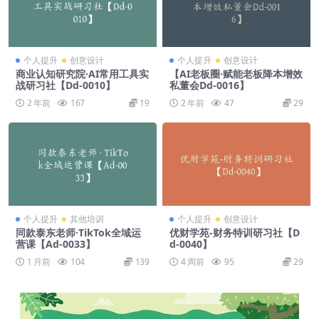
个人提升
创意设计
个人提升
创意设计
商业认知研究院·AI常用工具实
【AI老板圈·赋能老板降本增效
战研习社【Dd-0010】
私董会Dd-0016】
2 年前
167
19
2 年前
47
29
个人提升
其他培训
个人提升
创意设计
同款泰东老师·TikTok全域运
优财学苑-财务特训研习社【D
营课【Ad-0033】
d-0040】
1 月前
104
139
4 周前
95
29