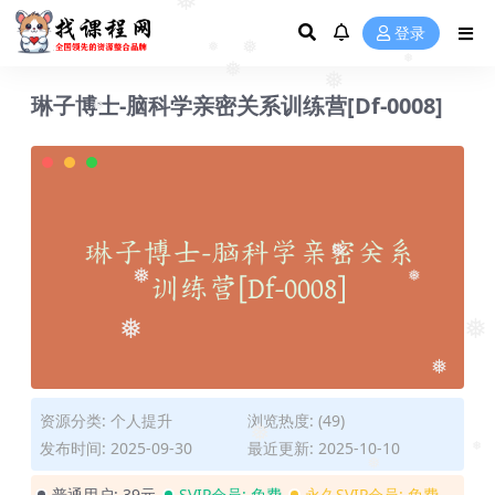
❅
登录
❅
❅
❅
琳子博士-脑科学亲密关系训练营[Df-0008]
❅
❅
❅
❅
❅
❅
❅
❅
❅
资源分类:
个人提升
浏览热度: (49)
发布时间: 2025-09-30
最近更新: 2025-10-10
❅
❅
普通用户:
39元
SVIP会员:
免费
永久SVIP会员:
免费