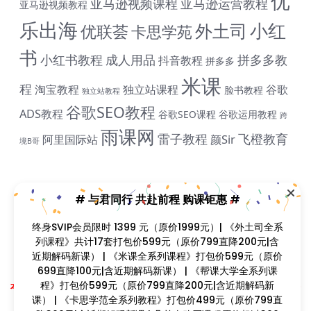
优
亚马逊视频课程
亚马逊运营教程
亚马逊视频教程
乐出海
小红
外土司
优联荟
卡思学苑
书
小红书教程
成人用品
拼多多教
抖音教程
拼多多
米课
程
淘宝教程
独立站课程
谷歌
脸书教程
独立站教程
谷歌SEO教程
ADS教程
谷歌SEO课程
谷歌运用教程
跨
雨课网
雷子教程
飞橙教育
阿里国际站
颜Sir
境B哥
# 与君同行 共赴前程 购课钜惠 #
终身SVIP会员限时 1399 元（原价1999元）| 《外土司全
课程简介
系列课程》共计17套打包价599元（原价799直降200元|
含近期解码新课） | 《米课全系列课程》打包价599元
课程目录
（原价699直降100元|含近期解码新课） | 《帮课大学全系
列课程》打包价599元（原价799直降200元|含近期解码
新课） | 《卡思学范全系列教程》打包价499元（原价
799直降300元|含近期解码新课 | 凡单次购买课程原价超
Copyright © 2023
找课程网
- All rights reserved
过300元，享受原价7折购课钜惠！！
本站支持课程资源互换，优质课程资源互换请联系微信在线客服：zkcw598 (备
注：课程互换)