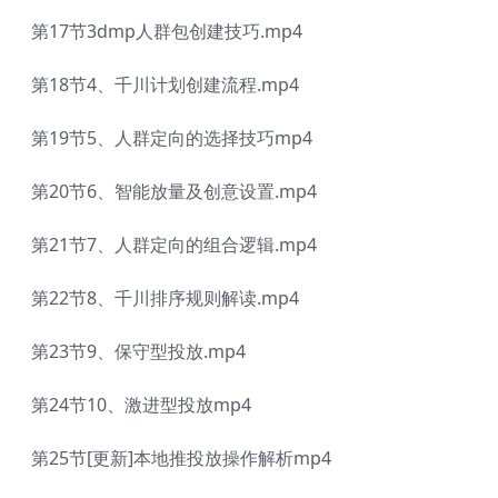
第17节3dmp人群包创建技巧.mp4
第18节4、千川计划创建流程.mp4
第19节5、人群定向的选择技巧mp4
第20节6、智能放量及创意设置.mp4
第21节7、人群定向的组合逻辑.mp4
第22节8、千川排序规则解读.mp4
第23节9、保守型投放.mp4
第24节10、激进型投放mp4
第25节[更新]本地推投放操作解析mp4