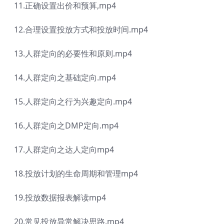
11.正确设置出价和预算,mp4
12.合理设置投放方式和投放时间.mp4
13.人群定向的必要性和原则.mp4
14.人群定向之基础定向.mp4
15.人群定向之行为兴趣定向.mp4
16.人群定向之DMP定向.mp4
17.人群定向之达人定向mp4
18.投放计划的生命周期和管理mp4
19.投放数据报表解读mp4
20.常见投放异常解决思路.mp4