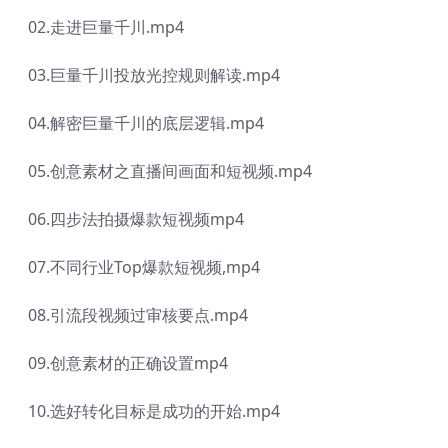
02.走进巨量千川.mp4
03.巨量千川投放光控规则解读.mp4
04.解密巨量千川的底层逻辑.mp4
05.创意素材之直播间画面和短视频.mp4
06.四步法拍摄爆款短视频mp4
07.不同行业Top爆款短视频,mp4
08.引流段视频过审核要点.mp4
09.创意素材的正确设置mp4
10.选好转化目标是成功的开始.mp4