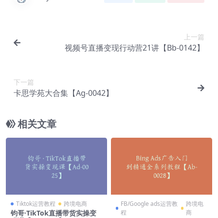
上一篇
视频号直播变现行动营21讲【Bb-0142】
下一篇
卡思学苑大合集【Ag-0042】
相关文章
Tiktok运营教程
跨境电商
FB/Google ads运营教
跨境电
钧哥·TikTok直播带货实操变
程
商