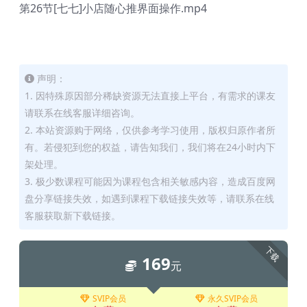
第26节[七七]小店随心推界面操作.mp4
声明：
1. 因特殊原因部分稀缺资源无法直接上平台，有需求的课友
请联系在线客服详细咨询。
2. 本站资源购于网络，仅供参考学习使用，版权归原作者所
有。若侵犯到您的权益，请告知我们，我们将在24小时内下
架处理。
3. 极少数课程可能因为课程包含相关敏感内容，造成百度网
盘分享链接失效，如遇到课程下载链接失效等，请联系在线
客服获取新下载链接。
下载
169
元
SVIP会员
永久SVIP会员