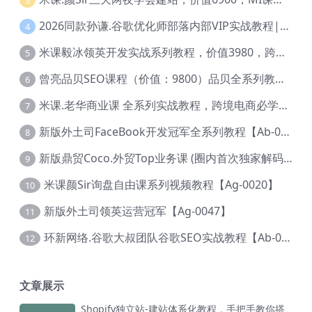
2026同款孙谦.谷歌优化师部落内部VIP实战教程|价值4999元全网独家解码（官方报名版本）【@034】
4
米课毅冰领英开发实战系列教程，价值3980，跨境必选【Ag-0049】
5
曾亮品贝SEO课程（价值：9800）品贝全系列教程 【Ab-0022】
6
米课.老华商业课 全系列实战教程，跨境电商必学，价值16900元【Ag-0053】
7
新版外土司FaceBook开发冠军全系列教程【Ab-0021】
8
新版鼎贸Coco.外贸Top业务课 (圈内首次独家解码|460节课)【Ag-0091】
9
米课颜Sir询盘自由课系列视频教程【Ag-0020】
10
新版外土司领英运营冠军【Ag-0047】
11
环新网络.谷歌大叔团队谷歌SEO实战教程【Ab-0024】
12
文章展示
Shopify独立站-建站体系化教程，手把手教你搭