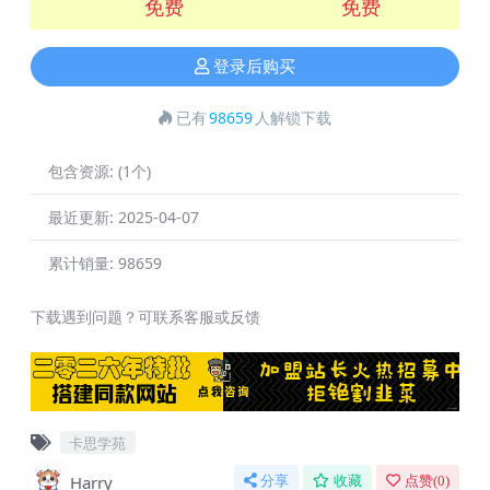
免费
免费
登录后购买
已有
98659
人解锁下载
包含资源:
(1个)
最近更新:
2025-04-07
累计销量:
98659
下载遇到问题？可联系客服或反馈
卡思学苑
Harry
分享
收藏
点赞(
0
)