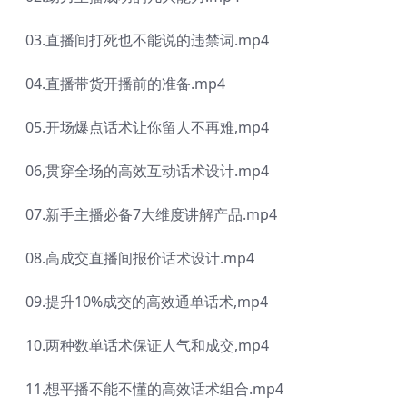
03.直播间打死也不能说的违禁词.mp4
04.直播带货开播前的准备.mp4
05.开场爆点话术让你留人不再难,mp4
06,贯穿全场的高效互动话术设计.mp4
07.新手主播必备7大维度讲解产品.mp4
08.高成交直播间报价话术设计.mp4
09.提升10%成交的高效通单话术,mp4
10.两种数单话术保证人气和成交,mp4
11.想平播不能不懂的高效话术组合.mp4