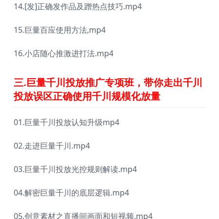
14.[发]正确发作品及蹭热点技巧.mp4
15.巨量百应使用方法,mp4
16.小店随心推激进打法.mp4
三.巨量千川投放推广专项班，带你走出千川
投放误区正确使用千川规模化放量
01.巨量千川投放认知升级mp4
02.走进巨量千川.mp4
03.巨量千川投放光控规则解读.mp4
04.解密巨量千川的底层逻辑.mp4
05.创意素材之直播间画面和短视频.mp4