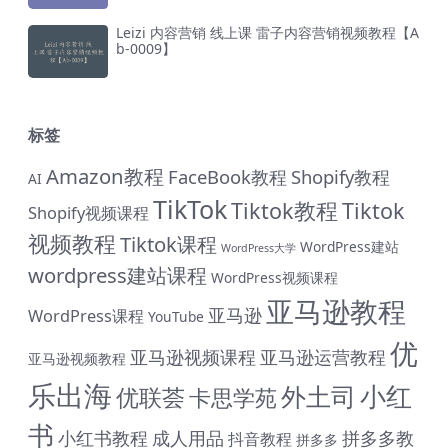
Leizi 内容营销 线上课 雷子内容营销视频教程【A
b-0009】
标签
Amazon教程
FaceBook教程
Shopify教程
AI
TikTok
Tiktok教程
Tiktok
Shopify视频课程
视频教程
Tiktok课程
WordPress建站
WordPress大学
wordpress建站课程
WordPress视频课程
亚马逊教程
亚马逊
WordPress课程
YouTube
优
亚马逊视频课程
亚马逊运营教程
亚马逊视频教程
乐出海
小红
外土司
优联荟
卡思学苑
书
小红书教程
成人用品
拼多多教
抖音教程
拼多多