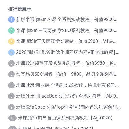
排行榜展示
新版米课.颜Sir AI课 全系列实战教程，价值9800，跨境首选！【Ag-0052】
1
米课.颜Sir 三天两夜 学SEO系列教程，价值9600元，跨境人都在学 【Ag-0056】
2
米课.颜Sir三天两夜学会建站，价值6900，MI课甄选课程 【Ag-0055】
3
2026同款孙谦.谷歌优化师部落内部VIP实战教程|价值4999元全网独家解码（官方报名版本）【@034】
4
米课毅冰领英开发实战系列教程，价值3980，跨境必选【Ag-0049】
5
曾亮品贝SEO课程（价值：9800）品贝全系列教程 【Ab-0022】
6
米课.老华商业课 全系列实战教程，跨境电商必学，价值16900元【Ag-0053】
7
新版外土司FaceBook开发冠军全系列教程【Ab-0021】
8
新版鼎贸Coco.外贸Top业务课 (圈内首次独家解码|460节课)【Ag-0091】
9
米课颜Sir询盘自由课系列视频教程【Ag-0020】
10
新版外土司领英运营冠军【Ag-0047】
11