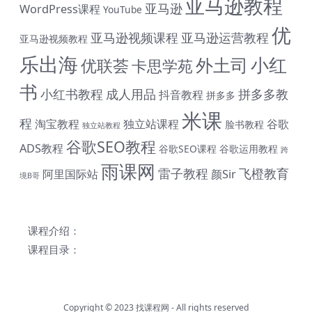
亚马逊教程
亚马逊
WordPress课程
YouTube
优
亚马逊视频课程
亚马逊运营教程
亚马逊视频教程
乐出海
小红
外土司
优联荟
卡思学苑
书
小红书教程
成人用品
拼多多教
抖音教程
拼多多
米课
程
淘宝教程
独立站课程
谷歌
脸书教程
独立站教程
谷歌SEO教程
ADS教程
谷歌SEO课程
谷歌运用教程
跨
雨课网
雷子教程
飞橙教育
阿里国际站
颜Sir
境B哥
# 与君同行 共赴前程 购课钜惠 #
终身SVIP会员限时 1399 元（原价1999元）| 《外土司全
课程介绍：
系列课程》共计17套打包价599元（原价799直降200元|
课程目录：
含近期解码新课） | 《米课全系列课程》打包价599元
（原价699直降100元|含近期解码新课） | 《帮课大学全系
列课程》打包价599元（原价799直降200元|含近期解码
新课） | 《卡思学范全系列教程》打包价499元（原价
799直降300元|含近期解码新课 | 凡单次购买课程原价超
Copyright © 2023
找课程网
- All rights reserved