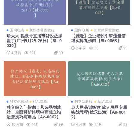
国内电商
新媒体带货教程
国内电商
新媒体带货教程
喻大大·视频号直播带货投放操
【茂隆】企业增长引擎流量倍
盘手(广州5月25-26日)【Bb-0
增实操九步曲【Bb-0063】
030】
2 年前
36
99
4 月前
101
99
独立站教程
精品课程
独立站教程
精品课程
独立站入门指南：从选品到建
成人用品训练营,成人用品专属
站，全面解析跨境电商独立站
实战教程(优乐出海)【Aa-001
运营技巧与爆品【Aa-0062】
2】
10 月前
141
99
4 月前
1.1K
99