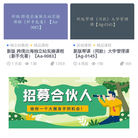
独立站教程
精品课程
其他课程
精品课程
新版 跨境出海独立站实操课程
新版帮课（同款）大学管理课
（新手先看）【Aa-0083】
【Ag-0145】
1 月前
138
139.9
4 周前
190
169