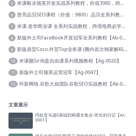
米课毅冰领英开发实战系列教程，价值3980，跨境必选【Ag-0049】
5
曾亮品贝SEO课程（价值：9800）品贝全系列教程 【Ab-0022】
6
米课.老华商业课 全系列实战教程，跨境电商必学，价值16900元【Ag-0053】
7
新版外土司FaceBook开发冠军全系列教程【Ab-0021】
8
新版鼎贸Coco.外贸Top业务课 (圈内首次独家解码|460节课)【Ag-0091】
9
米课颜Sir询盘自由课系列视频教程【Ag-0020】
10
新版外土司领英运营冠军【Ag-0047】
11
环新网络.谷歌大叔团队谷歌SEO实战教程【Ab-0024】
12
文章展示
同款亚马逊0基础到精通全集合-班长的日记【Ac-
0001】
优乐出海(训练营)亚马逊如何优化SEO，获取更多