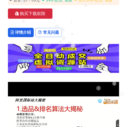
❅
❅
购买下载权限
❅
❅
详情介绍
常见问题
❅
❅
❅
❅
❅
❅
❅
❅
❅
❅
❅
❅
❅
❅