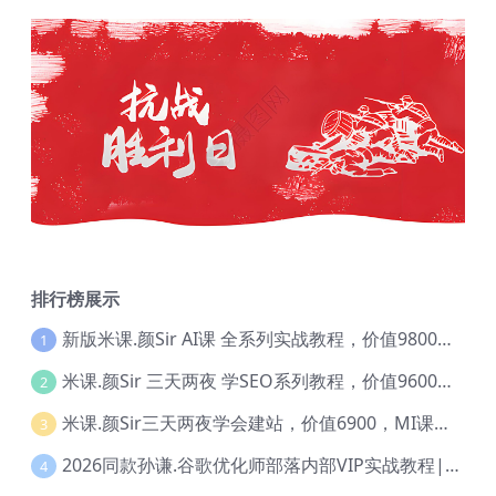
排行榜展示
新版米课.颜Sir AI课 全系列实战教程，价值9800，跨境首选！【Ag-0052】
1
米课.颜Sir 三天两夜 学SEO系列教程，价值9600元，跨境人都在学 【Ag-0056】
2
米课.颜Sir三天两夜学会建站，价值6900，MI课甄选课程 【Ag-0055】
3
2026同款孙谦.谷歌优化师部落内部VIP实战教程|价值4999元全网独家解码（官方报名版本）【@034】
4