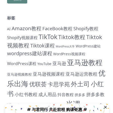
标签
Amazon教程
FaceBook教程
Shopify教程
AI
TikTok
Tiktok教程
Tiktok
Shopify视频课程
视频教程
Tiktok课程
WordPress建站
WordPress大学
wordpress建站课程
WordPress视频课程
亚马逊教程
亚马逊
WordPress课程
YouTube
优
亚马逊视频课程
亚马逊运营教程
亚马逊视频教程
乐出海
小红
外土司
优联荟
卡思学苑
书
小红书教程
成人用品
拼多多教
抖音教程
拼多多
# 与君同行 共赴前程 购课钜惠 #
米课
程
淘宝教程
独立站课程
谷歌
脸书教程
独立站教程
终身SVIP会员限时 1399 元（原价1999元）| 《外土司全