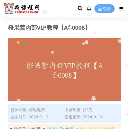
登录
❅
❅
橙果营内部VIP教程【Af-0008】
❅
❅
❅
❅
❅
❅
❅
❅
资源分类:
跨境电商
浏览热度: (167)
发布时间: 2024-01-31
最近更新: 2024-01-31
❅
❅
普通用户:
69元
SVIP会员:
免费
永久SVIP会员:
免费