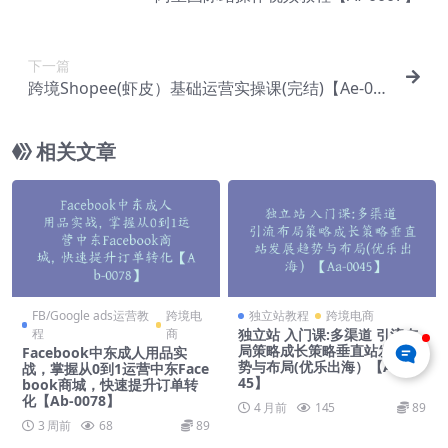
下一篇
跨境Shopee(虾皮）基础运营实操课(完结)【Ae-00
06】
相关文章
FB/Google ads运营教
跨境电
独立站教程
跨境电商
程
商
独立站 入门课:多渠道 引流布
局策略成长策略垂直站发展趋
Facebook中东成人用品实
势与布局(优乐出海）【Aa-00
战，掌握从0到1运营中东Face
45】
book商城，快速提升订单转
化【Ab-0078】
4 月前
145
89
3 周前
68
89