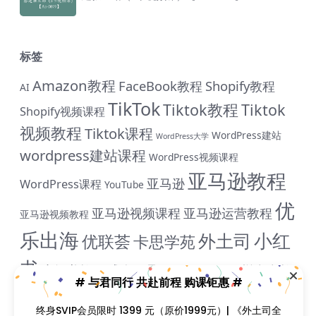
标签
Amazon教程
FaceBook教程
Shopify教程
AI
TikTok
Tiktok教程
Tiktok
Shopify视频课程
视频教程
Tiktok课程
WordPress建站
WordPress大学
wordpress建站课程
WordPress视频课程
亚马逊教程
亚马逊
WordPress课程
YouTube
优
亚马逊视频课程
亚马逊运营教程
亚马逊视频教程
乐出海
小红
外土司
优联荟
卡思学苑
书
小红书教程
成人用品
拼多多教
抖音教程
拼多多
# 与君同行 共赴前程 购课钜惠 #
米课
程
淘宝教程
独立站课程
谷歌
脸书教程
独立站教程
终身SVIP会员限时 1399 元（原价1999元）| 《外土司全