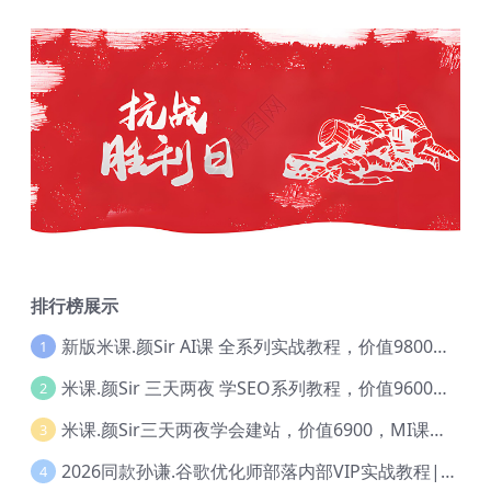
排行榜展示
新版米课.颜Sir AI课 全系列实战教程，价值9800，跨境首选！【Ag-0052】
1
米课.颜Sir 三天两夜 学SEO系列教程，价值9600元，跨境人都在学 【Ag-0056】
2
米课.颜Sir三天两夜学会建站，价值6900，MI课甄选课程 【Ag-0055】
3
2026同款孙谦.谷歌优化师部落内部VIP实战教程|价值4999元全网独家解码（官方报名版本）【@034】
4