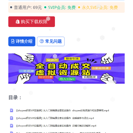
普通用户:
69元
SVIP会员:
免费
永久SVIP会员:
免费
❅
❅
❅
❅
购买下载权限
❅
❅
❅
详情介绍
常见问题
❅
❅
❅
❅
❅
目录：
❅
❅
❅