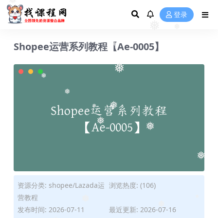
❅
登录
❅
❅
Shopee运营系列教程【Ae-0005】
❅
❅
❅
❅
❅
❅
❅
❅
❅
资源分类:
shopee/Lazada运
浏览热度: (106)
营教程
❅
❅
❅
发布时间: 2026-07-11
最近更新: 2026-07-16