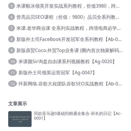
米课毅冰领英开发实战系列教程，价值3980，跨境必选【Ag-0049】
5
曾亮品贝SEO课程（价值：9800）品贝全系列教程 【Ab-0022】
6
米课.老华商业课 全系列实战教程，跨境电商必学，价值16900元【Ag-0053】
7
新版外土司FaceBook开发冠军全系列教程【Ab-0021】
8
新版鼎贸Coco.外贸Top业务课 (圈内首次独家解码|460节课)【Ag-0091】
9
米课颜Sir询盘自由课系列视频教程【Ag-0020】
10
新版外土司领英运营冠军【Ag-0047】
11
环新网络.谷歌大叔团队谷歌SEO实战教程【Ab-0024】
12
文章展示
同款亚马逊0基础到精通全集合-班长的日记【Ac-
0001】