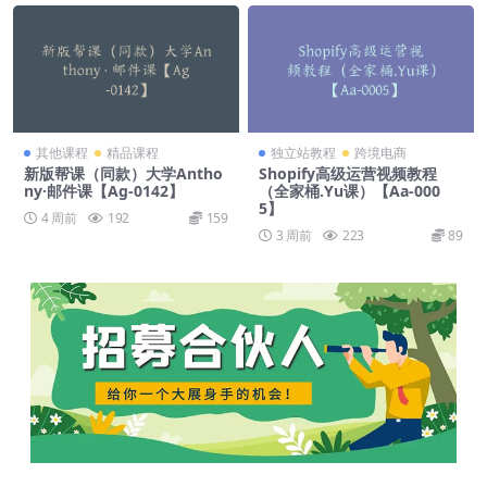
其他课程
精品课程
独立站教程
跨境电商
新版帮课（同款）大学Antho
Shopify高级运营视频教程
ny·邮件课【Ag-0142】
（全家桶.Yu课）【Aa-000
5】
4 周前
192
159
3 周前
223
89