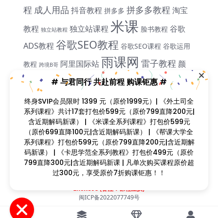
程
成人用品
拼多多教程
抖音教程
淘宝
拼多多
米课
教程
独立站课程
谷歌
脸书教程
独立站教程
谷歌SEO教程
ADS教程
谷歌SEO课程
谷歌运用
雨课网
雷子教程
阿里国际站
颜
教程
跨境B哥
飞橙教育
Sir
# 与君同行 共赴前程 购课钜惠 #
终身SVIP会员限时 1399 元（原价1999元）| 《外土司全
系列课程》共计17套打包价599元（原价799直降200元|
课程简介
含近期解码新课） | 《米课全系列课程》打包价599元
课程目录
（原价699直降100元|含近期解码新课） | 《帮课大学全
系列课程》打包价599元（原价799直降200元|含近期解
码新课） | 《卡思学范全系列教程》打包价499元（原价
799直降300元|含近期解码新课 | 凡单次购买课程原价超
Copyright © 2023
找课程网
- All rights reserved
过300元，享受原价7折购课钜惠！！
本站支持课程资源互换，优质课程资源互换请联系微信在线客服：
zkcw598 (备注：课程互换)
闽ICP备2022077749号