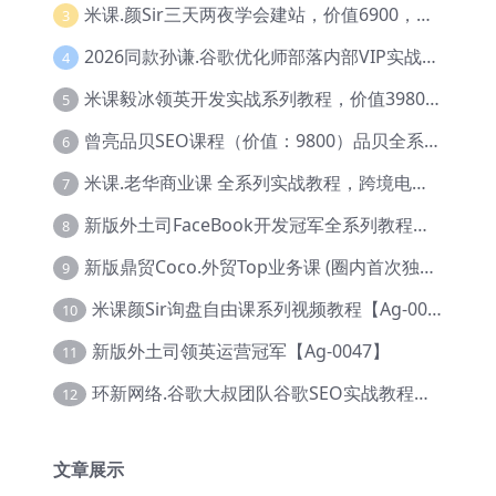
米课.颜Sir三天两夜学会建站，价值6900，MI课甄选课程 【Ag-0055】
3
2026同款孙谦.谷歌优化师部落内部VIP实战教程|价值4999元全网独家解码（官方报名版本）【@034】
4
米课毅冰领英开发实战系列教程，价值3980，跨境必选【Ag-0049】
5
曾亮品贝SEO课程（价值：9800）品贝全系列教程 【Ab-0022】
6
米课.老华商业课 全系列实战教程，跨境电商必学，价值16900元【Ag-0053】
7
新版外土司FaceBook开发冠军全系列教程【Ab-0021】
8
新版鼎贸Coco.外贸Top业务课 (圈内首次独家解码|460节课)【Ag-0091】
9
米课颜Sir询盘自由课系列视频教程【Ag-0020】
10
新版外土司领英运营冠军【Ag-0047】
11
环新网络.谷歌大叔团队谷歌SEO实战教程【Ab-0024】
12
文章展示