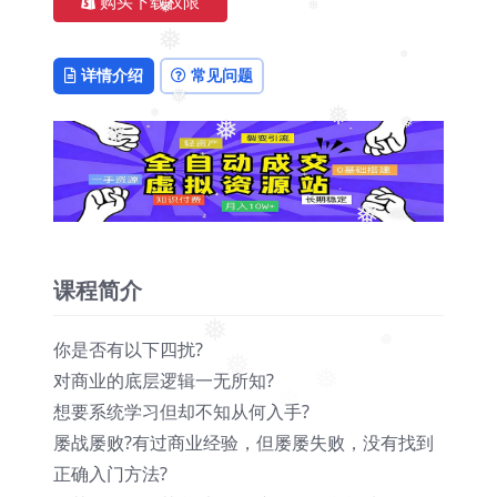
❅
购买下载权限
❅
❅
❅
❅
详情介绍
常见问题
❅
❅
❅
❅
❅
❅
❅
❅
课程简介
❅
你是否有以下四扰?
❅
对商业的底层逻辑一无所知?
❅
❅
想要系统学习但却不知从何入手?
屡战屡败?有过商业经验，但屡屡失败，没有找到
正确入门方法?