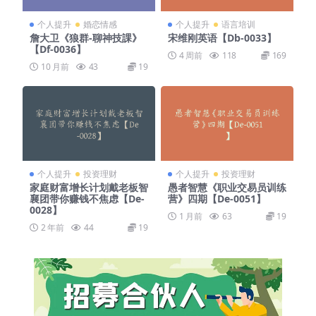
个人提升
婚恋情感
个人提升
语言培训
詹大卫《狼群-聊神技課》
宋维刚英语【Db-0033】
【Df-0036】
4 周前
118
169
10 月前
43
19
个人提升
投资理财
个人提升
投资理财
家庭财富增长计划戴老板智
愚者智慧《职业交易员训练
襄团带你赚钱不焦虑【De-
营》四期【De-0051】
0028】
1 月前
63
19
2 年前
44
19