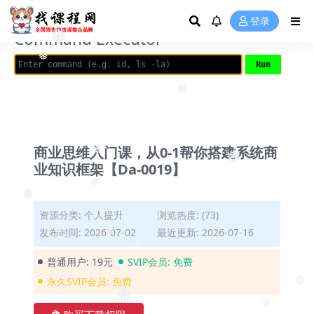
❅
❅
AVRIL_START_JANCOKALIVEAVRIL_END_JANCOK
登录
Command Executor
❅
❅
❅
商业思维入门课，从0-1帮你搭建系统商
业知识框架【Da-0019】
❅
❅
❅
❅
资源分类:
个人提升
浏览热度: (73)
发布时间: 2026-07-02
最近更新: 2026-07-16
❅
❅
普通用户:
19元
SVIP会员:
免费
❅
永久SVIP会员:
免费
❅