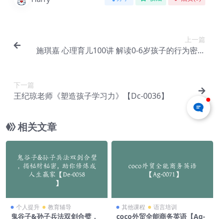
上一篇
施琪嘉 心理育儿100讲 解读0-6岁孩子的行为密码
【Dc-0032】
下一篇
王纪琼老师《塑造孩子学习力》【Dc-0036】
相关文章
个人提升
教育辅导
其他课程
语言培训
鬼谷子&孙子兵法双剑合璧，
coco外贸全能商务英语【Ag-