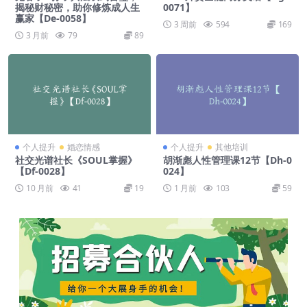
揭秘财秘密，助你修炼成人生
0071】
赢家【De-0058】
3 周前
594
169
3 月前
79
89
个人提升
婚恋情感
个人提升
其他培训
社交光谱社长《SOUL掌握》
胡渐彪人性管理课12节【Dh-0
【Df-0028】
024】
10 月前
41
19
1 月前
103
59