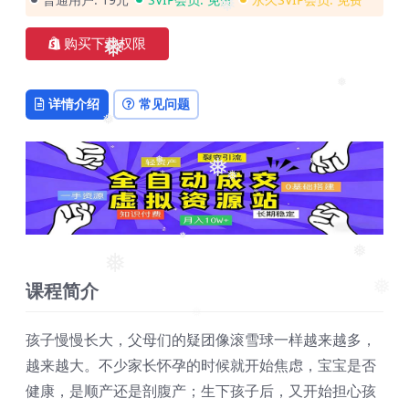
❅
❅
购买下载权限
❅
详情介绍
常见问题
❅
❅
❅
❅
❅
❅
❅
❅
❅
课程简介
❅
孩子慢慢长大，父母们的疑团像滚雪球一样越来越多，
越来越大。不少家长怀孕的时候就开始焦虑，宝宝是否
健康，是顺产还是剖腹产；生下孩子后，又开始担心孩