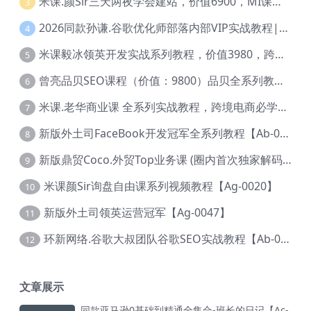
米课.颜Sir三天两夜学会建站，价值6900，MI课甄选课程 【Ag-0055】
3
2026同款孙谦.谷歌优化师部落内部VIP实战教程|价值4999元全网独家解码（官方报名版本）【@034】
4
米课毅冰领英开发实战系列教程，价值3980，跨境必选【Ag-0049】
5
曾亮品贝SEO课程（价值：9800）品贝全系列教程 【Ab-0022】
6
米课.老华商业课 全系列实战教程，跨境电商必学，价值16900元【Ag-0053】
7
新版外土司FaceBook开发冠军全系列教程【Ab-0021】
8
新版鼎贸Coco.外贸Top业务课 (圈内首次独家解码|460节课)【Ag-0091】
9
米课颜Sir询盘自由课系列视频教程【Ag-0020】
10
新版外土司领英运营冠军【Ag-0047】
11
环新网络.谷歌大叔团队谷歌SEO实战教程【Ab-0024】
12
文章展示
同款亚马逊0基础到精通全集合-班长的日记【Ac-