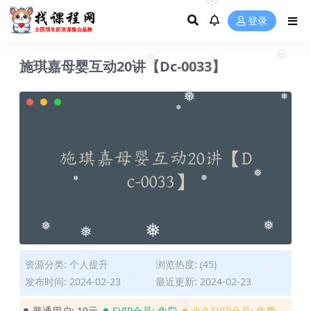
❅
登录
❅
施琪嘉母婴互动20讲【Dc-0033】
❅
❅
❅
❅
❅
❅
❅
❅
❅
❅
❅
❅
资源分类:
个人提升
浏览热度: (45)
❅
发布时间: 2024-02-23
最近更新: 2024-02-23
❅
普通用户:
19元
SVIP会员:
免费
永久SVIP会员:
免费