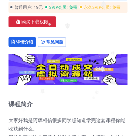
❅
❅
普通用户:
19元
SVIP会员:
免费
永久SVIP会员:
免费
❅
❅
❅
购买下载权限
❅
❅
详情介绍
常见问题
❅
❅
❅
❅
❅
课程简介
❅
❅
❅
大家好我是阿辉相信很多同学想知道学完这套课程你能
收获到什么。