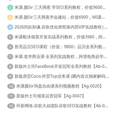
米课.颜Sir 三天两夜 学SEO系列教程，价值9600元，跨境人都在学 【Ag-0056】
2
米课.颜Sir三天两夜学会建站，价值6900，MI课甄选课程 【Ag-0055】
3
2026同款孙谦.谷歌优化师部落内部VIP实战教程|价值4999元全网独家解码（官方报名版本）【@034】
4
米课毅冰领英开发实战系列教程，价值3980，跨境必选【Ag-0049】
5
曾亮品贝SEO课程（价值：9800）品贝全系列教程 【Ab-0022】
6
米课.老华商业课 全系列实战教程，跨境电商必学，价值16900元【Ag-0053】
7
新版外土司FaceBook开发冠军全系列教程【Ab-0021】
8
新版鼎贸Coco.外贸Top业务课 (圈内首次独家解码|460节课)【Ag-0091】
9
米课颜Sir询盘自由课系列视频教程【Ag-0020】
10
新版外土司领英运营冠军【Ag-0047】
11
环新网络.谷歌大叔团队谷歌SEO实战教程【Ab-0024】
12