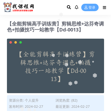
❅
❅
登录
❅
【全能剪辑高手训练营】剪辑思维+达芬奇调
❅
❅
色+拍摄技巧一站教学【Dd-0013】
❅
❅
❅
❅
❅
❅
❅
❅
❅
资源分类:
个人提升
浏览热度: (82)
发布时间: 2024-02-27
最近更新: 2024-02-27