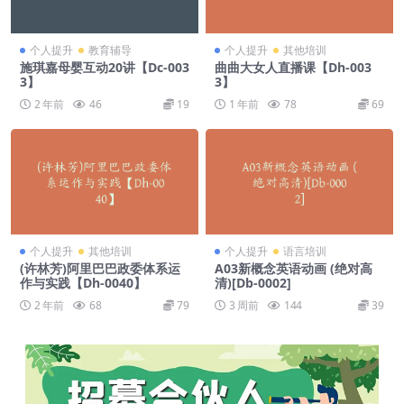
个人提升
教育辅导
个人提升
其他培训
施琪嘉母婴互动20讲【Dc-003
曲曲大女人直播课【Dh-003
3】
3】
2 年前
46
19
1 年前
78
69
个人提升
其他培训
个人提升
语言培训
(许林芳)阿里巴巴政委体系运
A03新概念英语动画 (绝对高
作与实践【Dh-0040】
清)[Db-0002]
2 年前
68
79
3 周前
144
39