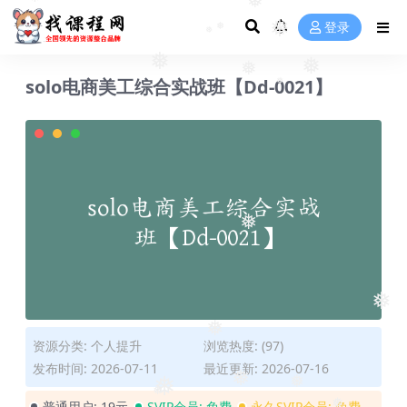
❅
❅
登录
❅
❅
❅
❅
solo电商美工综合实战班【Dd-0021】
❅
❅
❅
❅
❅
资源分类:
个人提升
浏览热度: (97)
❅
发布时间: 2026-07-11
最近更新: 2026-07-16
❅
❅
普通用户:
19元
SVIP会员:
免费
永久SVIP会员:
免费