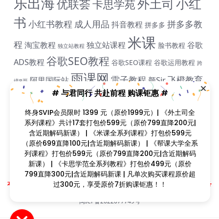
乐出海
小红
外土司
优联荟
卡思学苑
书
小红书教程
成人用品
拼多多教
抖音教程
拼多多
米课
程
淘宝教程
独立站课程
谷歌
脸书教程
独立站教程
谷歌SEO教程
ADS教程
谷歌SEO课程
谷歌运用教程
跨
雨课网
雷子教程
飞橙教育
阿里国际站
颜Sir
境B哥
# 与君同行 共赴前程 购课钜惠 #
终身SVIP会员限时 1399 元（原价1999元）| 《外土司全
课程简介
系列课程》共计17套打包价599元（原价799直降200元|
含近期解码新课） | 《米课全系列课程》打包价599元
课程目录
（原价699直降100元|含近期解码新课） | 《帮课大学全系
列课程》打包价599元（原价799直降200元|含近期解码
新课） | 《卡思学范全系列教程》打包价499元（原价
799直降300元|含近期解码新课 | 凡单次购买课程原价超
Copyright © 2023
找课程网
- All rights reserved
过300元，享受原价7折购课钜惠！！
本站支持课程资源互换，优质课程资源互换请联系微信在线客服：zkcw598 (备
注：课程互换)
闽ICP备2022077749号