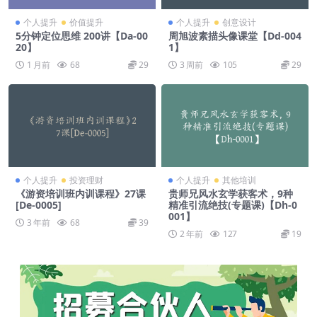
个人提升
价值提升
个人提升
创意设计
5分钟定位思维 200讲【Da-00
周旭波素描头像课堂【Dd-004
20】
1】
1 月前
68
29
3 周前
105
29
个人提升
投资理财
个人提升
其他培训
《游资培训班内训课程》27课
贵师兄风水玄学获客术，9种
[De-0005]
精准引流绝技(专题课)【Dh-0
001】
3 年前
68
39
2 年前
127
19