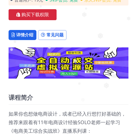
❅
❅
❅
❅
购买下载权限
❅
❅
❅
详情介绍
常见问题
❅
❅
❅
❅
❅
❅
❅
❅
课程简介
❅
如果你也想做电商设计，或者已经入行想打好基础的，
推荐来跟着有11年电商设计经验SOLO老师一起学习
《电商美工综合实战班》直播系列课：