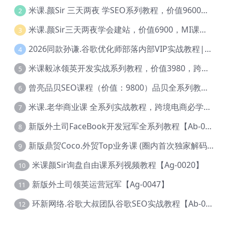
米课.颜Sir 三天两夜 学SEO系列教程，价值9600元，跨境人都在学 【Ag-0056】
2
米课.颜Sir三天两夜学会建站，价值6900，MI课甄选课程 【Ag-0055】
3
2026同款孙谦.谷歌优化师部落内部VIP实战教程|价值4999元全网独家解码（官方报名版本）【@034】
4
米课毅冰领英开发实战系列教程，价值3980，跨境必选【Ag-0049】
5
曾亮品贝SEO课程（价值：9800）品贝全系列教程 【Ab-0022】
6
米课.老华商业课 全系列实战教程，跨境电商必学，价值16900元【Ag-0053】
7
新版外土司FaceBook开发冠军全系列教程【Ab-0021】
8
新版鼎贸Coco.外贸Top业务课 (圈内首次独家解码|460节课)【Ag-0091】
9
米课颜Sir询盘自由课系列视频教程【Ag-0020】
10
新版外土司领英运营冠军【Ag-0047】
11
环新网络.谷歌大叔团队谷歌SEO实战教程【Ab-0024】
12