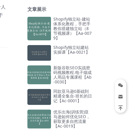
个人
文章展示
于
Shopify独立站-建站
体系化教程，手把手
教你搭建独立站（8
节视频课）【Aa-007
9】
Shopify独立站建站
实操课【Aa-0021】
新版谷歌SEO实战密
码视频教程.电子烟成
人用品专属课程【Ab
-0030】
同款亚马逊0基础到
精通全集合-班长的日
记【Ac-0001】
优乐出海(训练营)亚
马逊如何优化SEO，
获取更多自然流量
【Ac-0019】