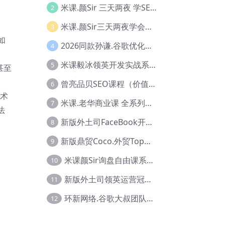
米课.颜Sir 三天两夜 学SEO系列教程，价值9600元，跨境人都在学 【Ag-0056】
2
米课.颜Sir三天两夜学会建站，价值6900，MI课甄选课程 【Ag-0055】
3
如
2026同款孙谦.谷歌优化师部落内部VIP实战教程|价值4999元全网独家解码（官方报名版本）【@034】
4
米课毅冰领英开发实战系列教程，价值3980，跨境必选【Ag-0049】
5
甚至
曾亮品贝SEO课程（价值：9800）品贝全系列教程 【Ab-0022】
6
技术
米课.老华商业课 全系列实战教程，跨境电商必学，价值16900元【Ag-0053】
7
法
新版外土司FaceBook开发冠军全系列教程【Ab-0021】
8
新版鼎贸Coco.外贸Top业务课 (圈内首次独家解码|460节课)【Ag-0091】
9
米课颜Sir询盘自由课系列视频教程【Ag-0020】
10
新版外土司领英运营冠军【Ag-0047】
11
环新网络.谷歌大叔团队谷歌SEO实战教程【Ab-0024】
12