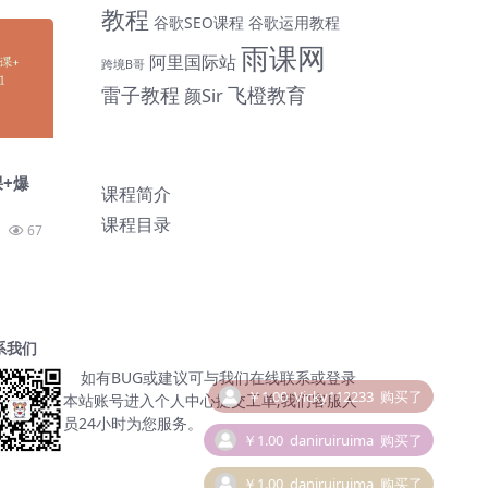
教程
谷歌SEO课程
谷歌运用教程
雨课网
阿里国际站
跨境B哥
雷子教程
飞橙教育
颜Sir
课+爆
课程简介
课程目录
67
系我们
如有BUG或建议可与我们在线联系或登录
￥1.00
daniruiruima
购买了
本站账号进入个人中心提交工单;我们客服人
员24小时为您服务。
￥1.00
daniruiruima
购买了
￥1.00
HAHA
购买了