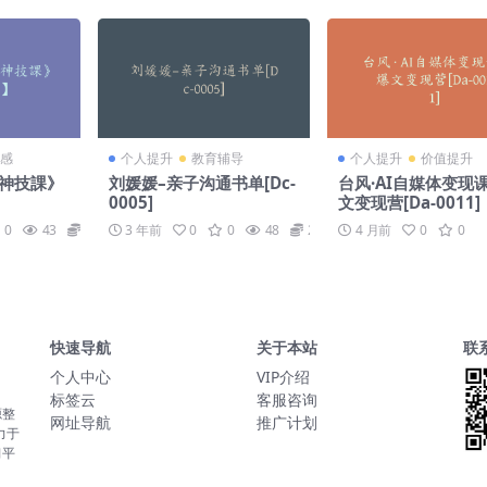
感
个人提升
教育辅导
个人提升
价值提升
聊神技課》
刘媛媛–亲子沟通书单[Dc-
台风·AI自媒体变现
0005]
文变现营[Da-0011]
0
43
19
3 年前
0
0
48
29
4 月前
0
0
快速导航
关于本站
联
个人中心
VIP介绍
标签云
客服咨询
源整
网址导航
推广计划
力于
习平