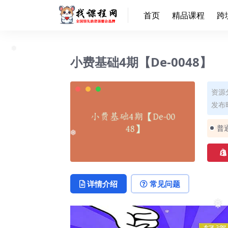
首页
精品课程
跨
小费基础4期【De-0048】
❅
资源
发布时
普
❅
详情介绍
常见问题
❅