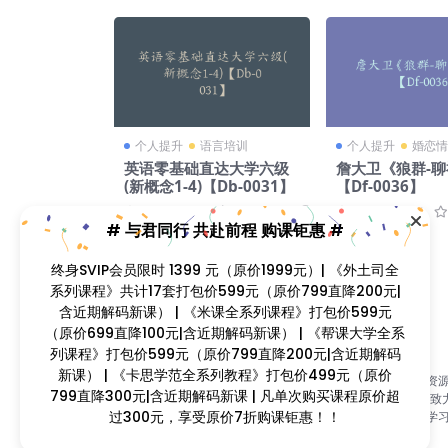
个人提升
语言培训
个人提升
婚恋情
英语零基础直达大学六级
詹大卫《狼群-
(新概念1-4)【Db-0031】
【Df-0036】
4 周前
0
0
106
69
10 月前
0
# 与君同行 共赴前程 购课钜惠 #
终身SVIP会员限时 1399 元（原价1999元）| 《外土司全
系列课程》共计17套打包价599元（原价799直降200元|
含近期解码新课） | 《米课全系列课程》打包价599元
（原价699直降100元|含近期解码新课） | 《帮课大学全系
列课程》打包价599元（原价799直降200元|含近期解码
新课） | 《卡思学范全系列教程》打包价499元（原价
找课程网（www.zhaokecheng.vip）是国内首家视频课程资
799直降300元|含近期解码新课 | 凡单次购买课程原价超
合平台，自2015年开设以来，历经九年风雨历程；本站长期致
过300元，享受原价7折购课钜惠！！
为广大的学习爱好者提供优质的视频课程资源，打造一站式学
台！