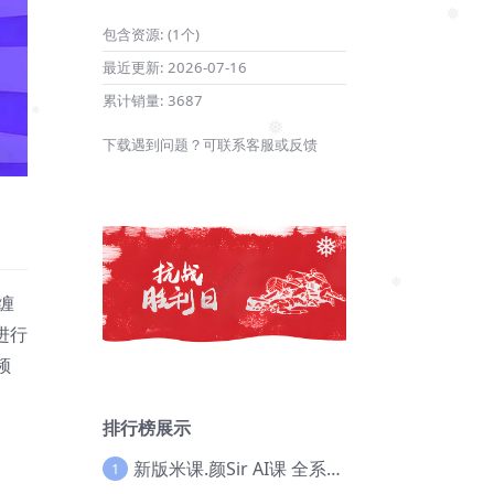
包含资源:
(1个)
❅
最近更新:
2026-07-16
累计销量:
3687
下载遇到问题？可联系客服或反馈
❅
❅
❅
缠
进行
❅
频
排行榜展示
新版米课.颜Sir AI课 全系列实战教程，价值9800，跨境首选！【Ag-0052】
1