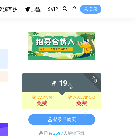
❅
资源互换
加盟
SVIP
❅
登录
❅
下载
19
元
SVIP会员
永久SVIP会员
免费
免费
❅
登录后购买
❅
已有
3687
人解锁下载
❅