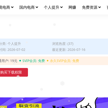
境电商
国内电商
个人提升
网赚
免费资源
❅
❅
分类:
个人提升
浏览热度: (37)
间: 2026-07-02
最近更新: 2026-07-16
❅
通用户:
19元
SVIP会员:
免费
永久SVIP会员:
免费
❅
购买下载权限
❅
❅
❅
❅