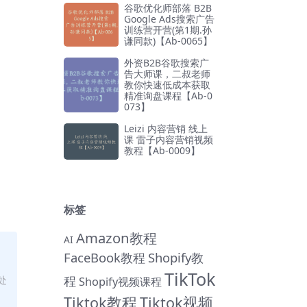
谷歌优化师部落 B2B
Google Ads搜索广告
训练营开营(第1期.孙
谦同款)【Ab-0065】
外资B2B谷歌搜索广
告大师课，二叔老师
教你快速低成本获取
精准询盘课程【Ab-0
073】
Leizi 内容营销 线上
课 雷子内容营销视频
教程【Ab-0009】
标签
Amazon教程
AI
FaceBook教程
Shopify教
TikTok
程
处
Shopify视频课程
Tiktok教程
Tiktok视频