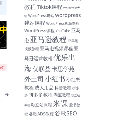
服
教程
Tiktok课程
WordPress大
wordpress
WordPress建站
学
建站课程
WordPress视频课程
亚马
WordPress课程
YouTube
亚马逊教程
逊
亚马逊
亚马逊视频课程
亚
视频教程
优乐出
马逊运营教程
海
优联荟
卡思学苑
(
0
)
小红书
外土司
小红书
教程
成人用品
抖音教程
拼多
拼多多教程
淘宝教程
多
独立站
米课
独立站课程
脸书教
教程
谷歌SEO
谷歌ADS教程
程