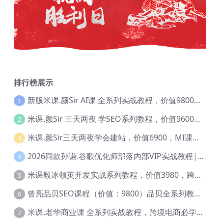
排行榜展示
新版米课.颜Sir AI课 全系列实战教程，价值9800，跨境首选！【Ag-0052】
1
米课.颜Sir 三天两夜 学SEO系列教程，价值9600元，跨境人都在学 【Ag-0056】
2
米课.颜Sir三天两夜学会建站，价值6900，MI课甄选课程 【Ag-0055】
3
2026同款孙谦.谷歌优化师部落内部VIP实战教程|价值4999元全网独家解码（官方报名版本）【@034】
4
米课毅冰领英开发实战系列教程，价值3980，跨境必选【Ag-0049】
5
曾亮品贝SEO课程（价值：9800）品贝全系列教程 【Ab-0022】
6
米课.老华商业课 全系列实战教程，跨境电商必学，价值16900元【Ag-0053】
7