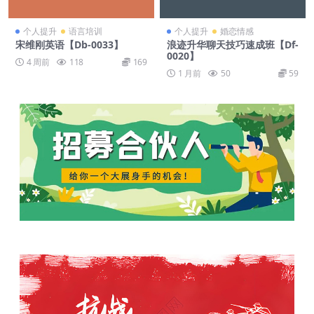
个人提升
语言培训
个人提升
婚恋情感
宋维刚英语【Db-0033】
浪迹升华聊天技巧速成班【Df-
0020】
4 周前
118
169
1 月前
50
59