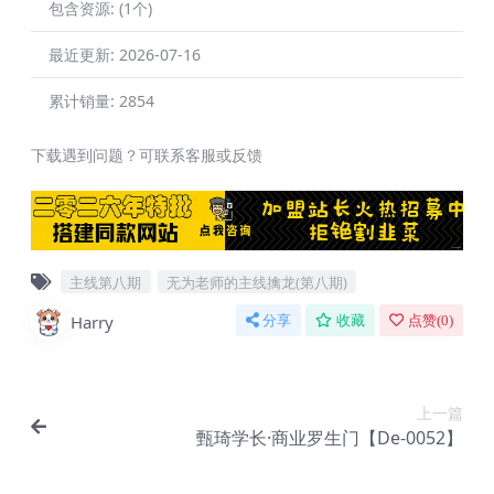
包含资源:
(1个)
最近更新:
2026-07-16
累计销量:
2854
下载遇到问题？可联系客服或反馈
主线第八期
无为老师的主线擒龙(第八期)
Harry
分享
收藏
点赞(
0
)
上一篇
甄琦学长·商业罗生门【De-0052】