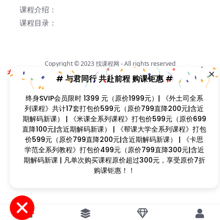
课程介绍：
系列课程》共计17套打包价599元（原价799直降200元|
含近期解码新课） | 《米课全系列课程》打包价599元
课程目录：
（原价699直降100元|含近期解码新课） | 《帮课大学全系
列课程》打包价599元（原价799直降200元|含近期解码
新课） | 《卡思学范全系列教程》打包价499元（原价
799直降300元|含近期解码新课 | 凡单次购买课程原价超
Copyright © 2023
找课程网
- All rights reserved
过300元，享受原价7折购课钜惠！！
本站支持课程资源互换，优质课程资源互换请联系微信在线客服：zkcw598 (备
注：课程互换)
闽ICP备2022077749号
首页
分类
会员
我的