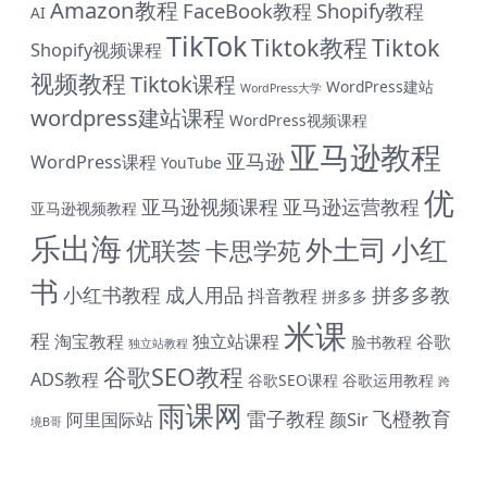
Amazon教程
FaceBook教程
Shopify教程
AI
TikTok
Tiktok教程
Tiktok
Shopify视频课程
视频教程
Tiktok课程
WordPress建站
WordPress大学
wordpress建站课程
WordPress视频课程
亚马逊教程
亚马逊
WordPress课程
YouTube
优
亚马逊视频课程
亚马逊运营教程
亚马逊视频教程
乐出海
小红
外土司
优联荟
卡思学苑
书
小红书教程
成人用品
拼多多教
抖音教程
拼多多
米课
程
淘宝教程
独立站课程
谷歌
脸书教程
独立站教程
谷歌SEO教程
ADS教程
谷歌SEO课程
谷歌运用教程
跨
雨课网
雷子教程
飞橙教育
阿里国际站
颜Sir
境B哥
# 与君同行 共赴前程 购课钜惠 #
终身SVIP会员限时 1399 元（原价1999元）| 《外土司全