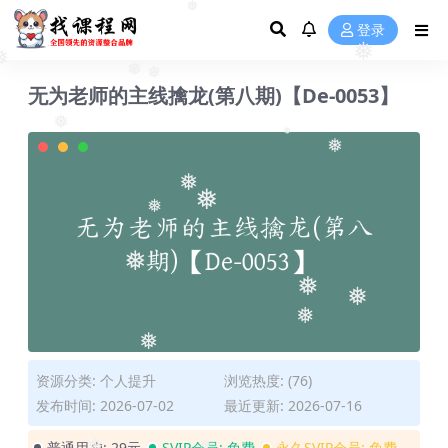
❅
登录
❅
❅
❅
无为老师的主线擒龙(第八期)【De-0053】
❅
❅
❅
❅
❅
❅
❅
❅
❅
❅
❅
❅
资源分类:
个人提升
浏览热度: (76)
发布时间: 2026-07-02
最近更新: 2026-07-16
普通用户:
29元
SVIP会员:
免费
永久SVIP会员:
免费