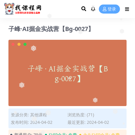
❅
登录
❅
❅
❅
子峰·AI掘金实战营【Bg-0027】
❅
❅
❅
❅
❅
❅
资源分类:
其他课程
浏览热度: (71)
❅
❅
❅
发布时间: 2024-04-02
最近更新: 2024-04-02
❅
普通用户:
79元
SVIP会员:
免费
永久SVIP会员:
免费
❅