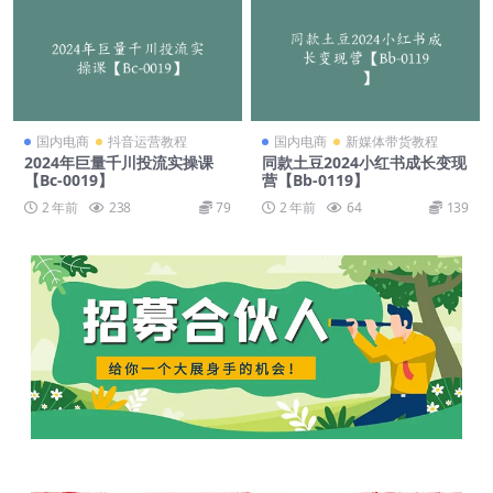
国内电商
抖音运营教程
国内电商
新媒体带货教程
2024年巨量千川投流实操课
同款土豆2024小红书成长变现
【Bc-0019】
营【Bb-0119】
2 年前
238
79
2 年前
64
139