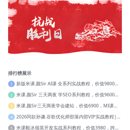
排行榜展示
新版米课.颜Sir AI课 全系列实战教程，价值9800，跨境首选！【Ag-0052】
1
米课.颜Sir 三天两夜 学SEO系列教程，价值9600元，跨境人都在学 【Ag-0056】
2
米课.颜Sir三天两夜学会建站，价值6900，MI课甄选课程 【Ag-0055】
3
2026同款孙谦.谷歌优化师部落内部VIP实战教程|价值4999元全网独家解码（官方报名版本）【@034】
4
米课毅冰领英开发实战系列教程，价值3980，跨境必选【Ag-0049】
5