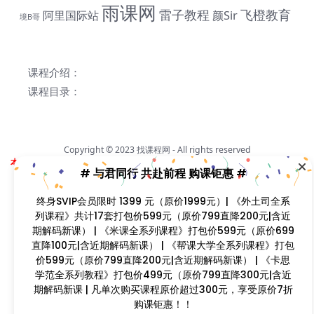
雨课网
雷子教程
飞橙教育
阿里国际站
颜Sir
境B哥
# 与君同行 共赴前程 购课钜惠 #
终身SVIP会员限时 1399 元（原价1999元）| 《外土司全
课程介绍：
系列课程》共计17套打包价599元（原价799直降200元|
含近期解码新课） | 《米课全系列课程》打包价599元
课程目录：
（原价699直降100元|含近期解码新课） | 《帮课大学全系
列课程》打包价599元（原价799直降200元|含近期解码
新课） | 《卡思学范全系列教程》打包价499元（原价
799直降300元|含近期解码新课 | 凡单次购买课程原价超
Copyright © 2023
找课程网
- All rights reserved
过300元，享受原价7折购课钜惠！！
本站支持课程资源互换，优质课程资源互换请联系微信在线客服：zkcw598 (备
注：课程互换)
闽ICP备2022077749号
首页
分类
会员
我的