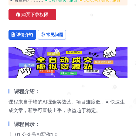
❅
购买下载权限
❅
❅
详情介绍
常见问题
❅
❅
❅
❅
❅
课程介绍：
❅
❅
❅
课程来自子峰的AI掘金实战营。项目难度低，可快速生
❅
❅
成文章，新手可直接上手，收益趋于稳定。
课程目录：
├─01.公众号AI写作1.0