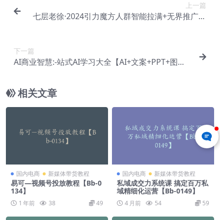
上一篇
七层老徐·2024引力魔方人群智能拉满+无界推广高
阶【Bg-0026】
下一篇
AI商业智慧:-站式AI学习大全【AI+文案+PPT+图像
+视频【E-00011】
相关文章
国内电商
新媒体带货教程
国内电商
新媒体带货教程
易可—视频号投放教程【Bb-0
私域成交力系统课 搞定百万私
134】
域精细化运营【Bb-0149】
1 年前
38
49
4 月前
54
59