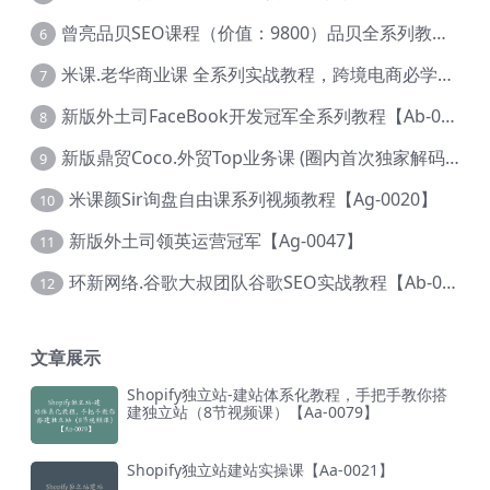
曾亮品贝SEO课程（价值：9800）品贝全系列教程 【Ab-0022】
6
米课.老华商业课 全系列实战教程，跨境电商必学，价值16900元【Ag-0053】
7
新版外土司FaceBook开发冠军全系列教程【Ab-0021】
8
新版鼎贸Coco.外贸Top业务课 (圈内首次独家解码|460节课)【Ag-0091】
9
米课颜Sir询盘自由课系列视频教程【Ag-0020】
10
新版外土司领英运营冠军【Ag-0047】
11
环新网络.谷歌大叔团队谷歌SEO实战教程【Ab-0024】
12
文章展示
Shopify独立站-建站体系化教程，手把手教你搭
建独立站（8节视频课）【Aa-0079】
Shopify独立站建站实操课【Aa-0021】