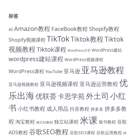
标签
Amazon教程
FaceBook教程
Shopify教程
AI
TikTok
Tiktok教程
Tiktok
Shopify视频课程
视频教程
Tiktok课程
WordPress建站
WordPress大学
wordpress建站课程
WordPress视频课程
亚马逊教程
亚马逊
WordPress课程
YouTube
优
亚马逊视频课程
亚马逊运营教程
亚马逊视频教程
乐出海
小红
外土司
优联荟
卡思学苑
书
小红书教程
成人用品
拼多多教
抖音教程
拼多多
米课
程
淘宝教程
独立站课程
谷歌
脸书教程
独立站教程
谷歌SEO教程
ADS教程
谷歌SEO课程
谷歌运用教程
跨