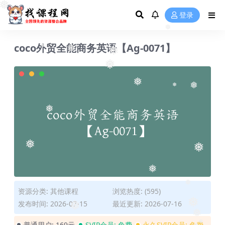
❅
❅
登录
❅
coco外贸全能商务英语【Ag-0071】
❅
❅
❅
❅
❅
❅
❅
❅
❅
❅
❅
❅
资源分类:
其他课程
浏览热度: (595)
发布时间: 2026-07-15
最近更新: 2026-07-16
❅
❅
普通用户:
169元
SVIP会员:
免费
永久SVIP会员:
免费