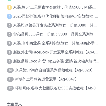
米课.颜Sir三天两夜学会建站，价值6900，MI课甄选课程 【Ag-0055】
3
2026同款孙谦.谷歌优化师部落内部VIP实战教程|价值4999元全网独家解码（官方报名版本）【@034】
4
米课毅冰领英开发实战系列教程，价值3980，跨境必选【Ag-0049】
5
曾亮品贝SEO课程（价值：9800）品贝全系列教程 【Ab-0022】
6
米课.老华商业课 全系列实战教程，跨境电商必学，价值16900元【Ag-0053】
7
新版外土司FaceBook开发冠军全系列教程【Ab-0021】
8
新版鼎贸Coco.外贸Top业务课 (圈内首次独家解码|460节课)【Ag-0091】
9
米课颜Sir询盘自由课系列视频教程【Ag-0020】
10
新版外土司领英运营冠军【Ag-0047】
11
环新网络.谷歌大叔团队谷歌SEO实战教程【Ab-0024】
12
文章展示