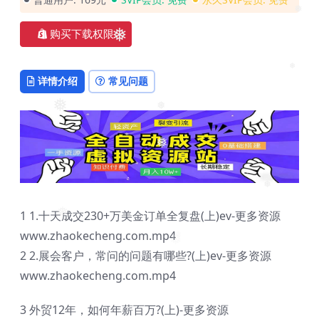
❅
❅
❅
❅
购买下载权限
❅
❅
详情介绍
常见问题
❅
❅
❅
❅
❅
1 1.十天成交230+万美金订单全复盘(上)ev-更多资源
www.zhaokecheng.com.mp4
❅
2 2.展会客户，常问的问题有哪些?(上)ev-更多资源
www.zhaokecheng.com.mp4
3 外贸12年，如何年薪百万?(上)-更多资源