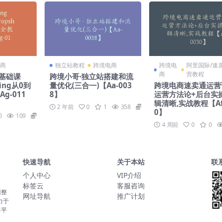
商
独立站教程
跨境电商
跨境电
阿里国际/速
商
营教程
g 基础课
跨境小哥·独立站搭建和流
ping从0到
量优化(三合一)【Aa-003
跨境电商速卖通运营
Ag-011
8】
运营方法论+后台实
辑清晰,实战教程【Af
2 年前
0
1
358
99
0】
0
109
89
4 周前
0
0
快速导航
关于本站
联
个人中心
VIP介绍
标签云
客服咨询
源整
网址导航
推广计划
力于
习平