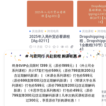
其他课程
跨境电商
其他课程
跨境电
2025年入局外贸必看课程
Dropshippin
【Ag-0211】
程，Dropship
1全教程(10节)【
11 月前
0
0
45
99
4】
2 年前
0
# 与君同行 共赴前程 购课钜惠 #
终身SVIP会员限时 1399 元（原价1999元）| 《外土司全
系列课程》共计17套打包价599元（原价799直降200元|
含近期解码新课） | 《米课全系列课程》打包价599元
（原价699直降100元|含近期解码新课） | 《帮课大学全系
列课程》打包价599元（原价799直降200元|含近期解码
新课） | 《卡思学范全系列教程》打包价499元（原价
找课程网（www.zhaokecheng.vip）是国内首家视频课程资
799直降300元|含近期解码新课 | 凡单次购买课程原价超
合平台，自2015年开设以来，历经九年风雨历程；本站长期致
过300元，享受原价7折购课钜惠！！
为广大的学习爱好者提供优质的视频课程资源，打造一站式学
台！