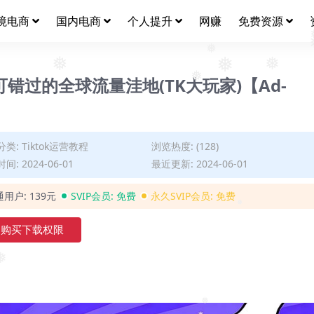
境电商
国内电商
个人提升
网赚
免费资源
❅
错过的全球流量洼地(TK大玩家)【Ad-
❅
❅
❅
❅
分类:
Tiktok运营教程
浏览热度: (128)
间: 2024-06-01
最近更新: 2024-06-01
通用户:
139元
SVIP会员:
免费
永久SVIP会员:
免费
购买下载权限
❅