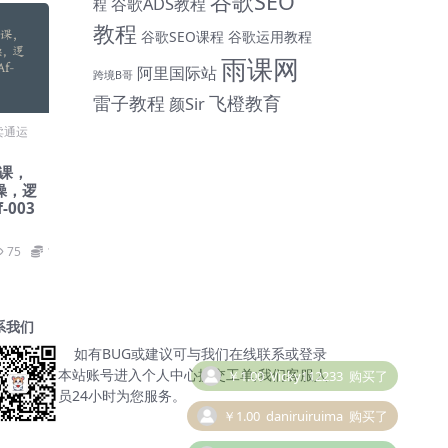
谷歌SEO
谷歌ADS教程
程
教程
谷歌SEO课程
谷歌运用教程
雨课网
阿里国际站
跨境B哥
雷子教程
飞橙教育
颜Sir
卖通运
课，​
操，逻
-003
75
139
系我们
如有BUG或建议可与我们在线联系或登录
本站账号进入个人中心提交工单;我们客服人
￥1.00
daniruiruima
购买了
员24小时为您服务。
￥1.00
daniruiruima
购买了