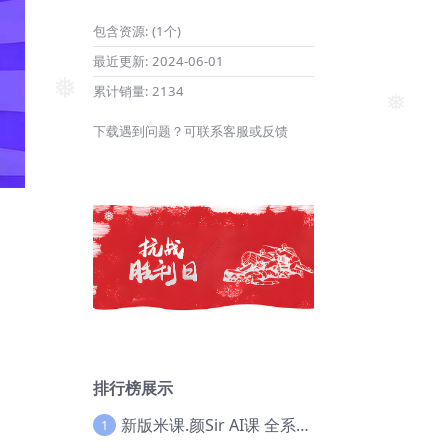
包含资源:
(1个)
最近更新:
2024-06-01
累计销量:
2134
❅
下载遇到问题？可联系客服或反馈
❅
❅
排行榜展示
新版米课.颜Sir AI课 全系列实战教程，价值9800，跨境首选！【Ag-0052】
1