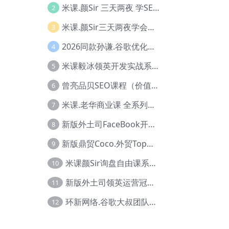
米课.颜Sir 三天两夜 学SEO系列教程，价值9600元，跨境人都在学 【Ag-0056】
2
米课.颜Sir三天两夜学会建站，价值6900，MI课甄选课程 【Ag-0055】
3
2026同款孙谦.谷歌优化师部落内部VIP实战教程|价值4999元全网独家解码（官方报名版本）【@034】
4
米课毅冰领英开发实战系列教程，价值3980，跨境必选【Ag-0049】
5
曾亮品贝SEO课程（价值：9800）品贝全系列教程 【Ab-0022】
6
米课.老华商业课 全系列实战教程，跨境电商必学，价值16900元【Ag-0053】
7
新版外土司FaceBook开发冠军全系列教程【Ab-0021】
8
新版鼎贸Coco.外贸Top业务课 (圈内首次独家解码|460节课)【Ag-0091】
9
米课颜Sir询盘自由课系列视频教程【Ag-0020】
10
新版外土司领英运营冠军【Ag-0047】
11
环新网络.谷歌大叔团队谷歌SEO实战教程【Ab-0024】
12