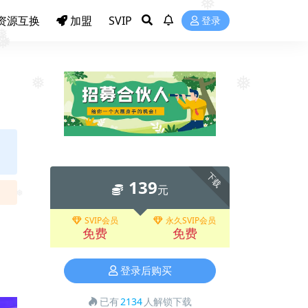
❅
资源互换
加盟
SVIP
登录
❅
❅
❅
❅
❅
下载
139
元
SVIP会员
永久SVIP会员
❅
免费
免费
登录后购买
❅
已有
2134
人解锁下载