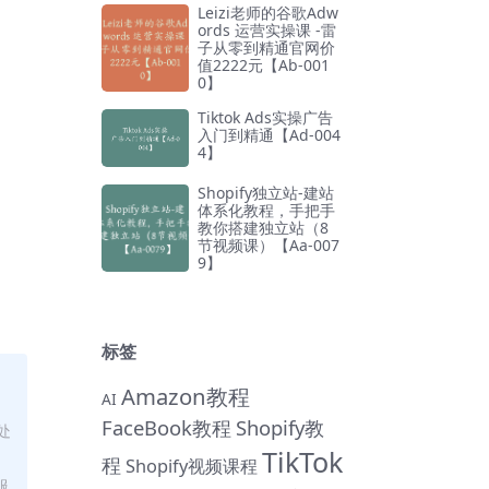
Leizi老师的谷歌Adw
ords 运营实操课 -雷
子从零到精通官网价
值2222元【Ab-001
0】
Tiktok Ads实操广告
入门到精通【Ad-004
4】
Shopify独立站-建站
体系化教程，手把手
教你搭建独立站（8
节视频课）【Aa-007
9】
标签
Amazon教程
AI
FaceBook教程
Shopify教
处
TikTok
程
Shopify视频课程
服