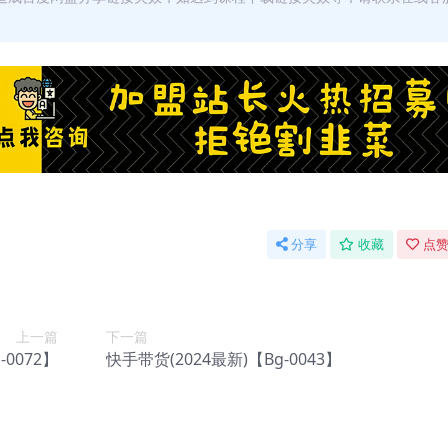
分享
收藏
点赞
上一篇
下一篇
0072】
快手带货(2024最新)【Bg-0043】