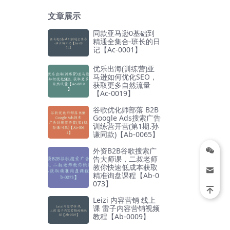
文章展示
同款亚马逊0基础到
精通全集合-班长的日
记【Ac-0001】
优乐出海(训练营)亚
马逊如何优化SEO，
获取更多自然流量
【Ac-0019】
谷歌优化师部落 B2B
Google Ads搜索广告
训练营开营(第1期.孙
谦同款)【Ab-0065】
外资B2B谷歌搜索广
告大师课，二叔老师
教你快速低成本获取
精准询盘课程【Ab-0
073】
Leizi 内容营销 线上
课 雷子内容营销视频
教程【Ab-0009】