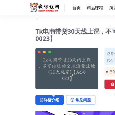
首页
精品课程
跨
❅
Tk电商带货30天线上课，不可
❅
0023】
❅
资源
发布时
普
❅
详情介绍
常见问题
❅
❅