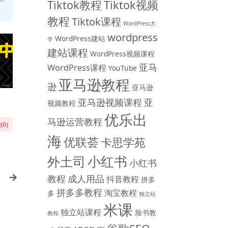
Tiktok教程
Tiktok视频
教程
Tiktok课程
WordPress大
wordpress
WordPress建站
学
建站课程
WordPress视频课程
亚马
WordPress课程
YouTube
亚马逊教程
逊
亚马逊
亚马逊视频课程
亚
视频教程
优乐出
马逊运营教程
(
0
)
海
优联荟
卡思学苑
小红书
外土司
小红书
教程
成人用品
抖音教程
拼多
拼多多教程
淘宝教程
多
独立站
米课
独立站课程
脸书教
教程