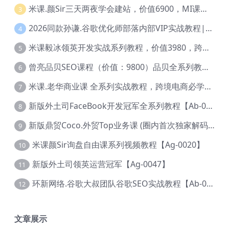
米课.颜Sir三天两夜学会建站，价值6900，MI课甄选课程 【Ag-0055】
3
2026同款孙谦.谷歌优化师部落内部VIP实战教程|价值4999元全网独家解码（官方报名版本）【@034】
4
米课毅冰领英开发实战系列教程，价值3980，跨境必选【Ag-0049】
5
曾亮品贝SEO课程（价值：9800）品贝全系列教程 【Ab-0022】
6
米课.老华商业课 全系列实战教程，跨境电商必学，价值16900元【Ag-0053】
7
新版外土司FaceBook开发冠军全系列教程【Ab-0021】
8
新版鼎贸Coco.外贸Top业务课 (圈内首次独家解码|460节课)【Ag-0091】
9
米课颜Sir询盘自由课系列视频教程【Ag-0020】
10
新版外土司领英运营冠军【Ag-0047】
11
环新网络.谷歌大叔团队谷歌SEO实战教程【Ab-0024】
12
文章展示