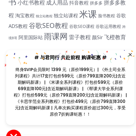
书
小红书教程
成人用品
拼多多教
抖音教程
拼多多
米课
程
淘宝教程
独立站课程
谷歌
脸书教程
独立站教程
# 与君同行 共赴前程 购课钜惠 #
谷歌SEO教程
ADS教程
谷歌SEO课程
谷歌运用教程
跨
雨课网
终身SVIP会员限时 1399 元（原价1999元）| 《外土司全系
雷子教程
飞橙教育
阿里国际站
颜Sir
境B哥
列课程》共计17套打包价599元（原价799直降200元|含
近期解码新课） | 《米课全系列课程》打包价599元（原价
699直降100元|含近期解码新课） | 《帮课大学全系列课
程》打包价599元（原价799直降200元|含近期解码新
Copyright © 2023
找课程网
- All rights reserved
本站支持课程资源互换，优质课程资源互换请联系微信在线客服：zkcw598 (备
课） | 《卡思学范全系列教程》打包价499元（原价799直
注：课程互换)
降300元|含近期解码新课 | 凡单次购买课程原价超过300
闽ICP备2022077749号
元，享受原价7折购课钜惠！！
首页
分类
会员
我的