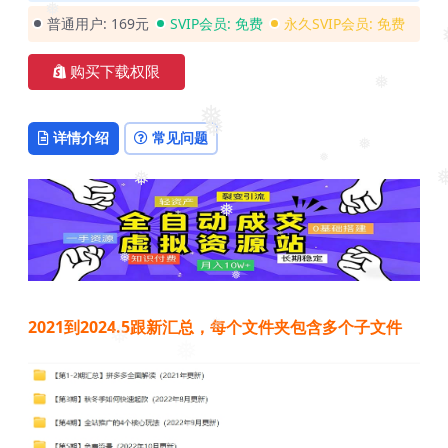
❅
❅
普通用户:
169元
SVIP会员:
免费
永久SVIP会员:
免费
❅
购买下载权限
❅
❅
详情介绍
常见问题
❅
❅
❅
❅
❅
❅
❅
❅
2021到2024.5跟新汇总，每个文件夹包含多个子文件
❅
❅