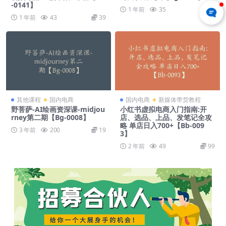
-0141】
1 年前
35
39
1 年前
43
39
其他课程
国内电商
国内电商
新媒体带货教程
野菩萨-AI绘画资深课-midjou
小红书虚拟电商入门指南:开
rney第二期【Bg-0008】
店、选品、上品、发笔记全攻
略 单店日入700+【Bb-009
3 年前
200
19
3】
2 年前
49
99