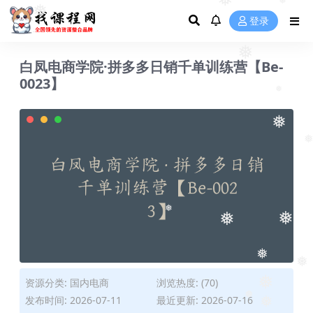
❅
❅
登录
❅
❅
白凤电商学院·拼多多日销千单训练营【Be-
0023】
❅
❅
❅
❅
❅
❅
❅
资源分类:
国内电商
浏览热度: (70)
❅
发布时间: 2026-07-11
最近更新: 2026-07-16