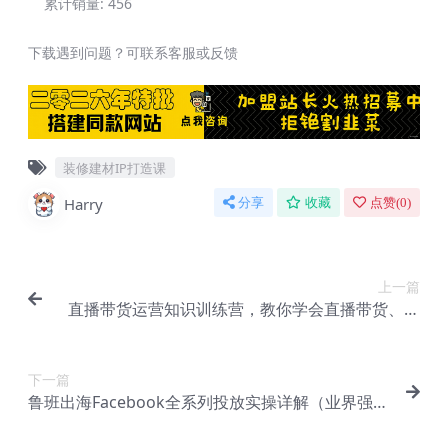
累计销量:
456
下载遇到问题？可联系客服或反馈
装修建材IP打造课
Harry
分享
收藏
点赞(
0
)
上一篇
直播带货运营知识训练营，教你学会直播带货、主
播运营，实现0-1的飞跃【Bg-0058】
下一篇
鲁班出海Facebook全系列投放实操详解（业界强
推）【Ab-0034】