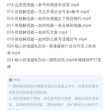
014-运营思维篇—新号前期基本设置.mp4
015-答疑解惑篇—怎么开通企业号蓝v账号.mp4
016-答疑解惑篇—如何在视频左下角挂预约.mp4
017-答疑解惑篇—如何拍摄一条合格的视频.mp4
018-答疑解惑篇—如何写文案.mp4
019-答疑解惑篇—如何防止账号违规封号.mp4
020-核心价值篇&总结—装修建材行业在抖音上的未
来.mp4
021-核心价值篇&总结—感悟总结.mp4装修建材IP打造
课
声明：
1. 因特殊原因部分稀缺资源无法直接上平台，有需求的课友
请联系在线客服详细咨询。
2. 本站资源购于网络，仅供参考学习使用，版权归原作者所
有。若侵犯到您的权益，请告知我们，我们将在24小时内下