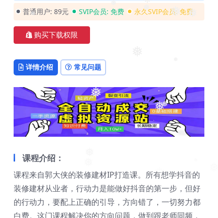
❅
❅
❅
普通用户:
89元
SVIP会员:
免费
永久SVIP会员:
免费
❅
❅
❅
❅
❅
购买下载权限
❅
详情介绍
常见问题
❅
❅
❅
❅
课程介绍：
❅
❅
❅
课程来自郭大侠的装修建材IP打造课。所有想学抖音的
装修建材从业者，行动力是能做好抖音的第一步，但好
的行动力，要配上正确的引导，方向错了，一切努力都
白费。这门课程解决你的方向问题，做到跟老师同频，