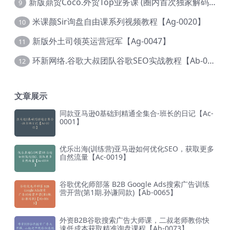
新版鼎贸Coco.外贸Top业务课 (圈内首次独家解码|460节课)【Ag-0091】
9
米课颜Sir询盘自由课系列视频教程【Ag-0020】
10
新版外土司领英运营冠军【Ag-0047】
11
环新网络.谷歌大叔团队谷歌SEO实战教程【Ab-0024】
12
文章展示
同款亚马逊0基础到精通全集合-班长的日记【Ac-
0001】
优乐出海(训练营)亚马逊如何优化SEO，获取更多
自然流量【Ac-0019】
谷歌优化师部落 B2B Google Ads搜索广告训练
营开营(第1期.孙谦同款)【Ab-0065】
外资B2B谷歌搜索广告大师课，二叔老师教你快
速低成本获取精准询盘课程【Ab-0073】