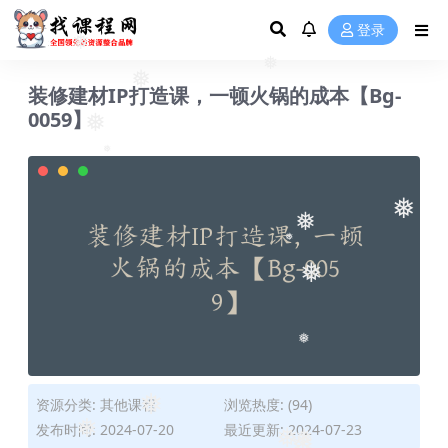
登录
❅
❅
装修建材IP打造课，一顿火锅的成本【Bg-
❅
0059】
❅
❅
❅
❅
❅
❅
❅
资源分类:
其他课程
浏览热度: (94)
❅
发布时间: 2024-07-20
最近更新: 2024-07-23
❅