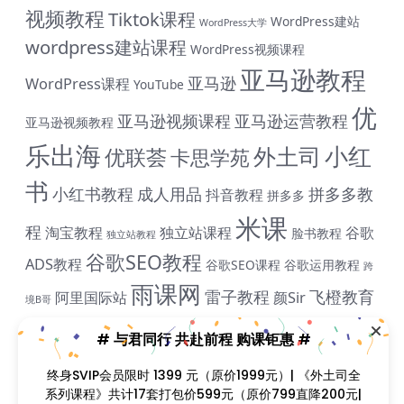
视频教程
Tiktok课程
WordPress建站
WordPress大学
wordpress建站课程
WordPress视频课程
亚马逊教程
亚马逊
WordPress课程
YouTube
优
亚马逊视频课程
亚马逊运营教程
亚马逊视频教程
乐出海
小红
外土司
优联荟
卡思学苑
书
小红书教程
成人用品
拼多多教
抖音教程
拼多多
米课
程
淘宝教程
独立站课程
谷歌
脸书教程
独立站教程
谷歌SEO教程
ADS教程
谷歌SEO课程
谷歌运用教程
跨
雨课网
雷子教程
飞橙教育
阿里国际站
颜Sir
境B哥
# 与君同行 共赴前程 购课钜惠 #
终身SVIP会员限时 1399 元（原价1999元）| 《外土司全
课程介绍：
系列课程》共计17套打包价599元（原价799直降200元|
含近期解码新课） | 《米课全系列课程》打包价599元
课程目录：