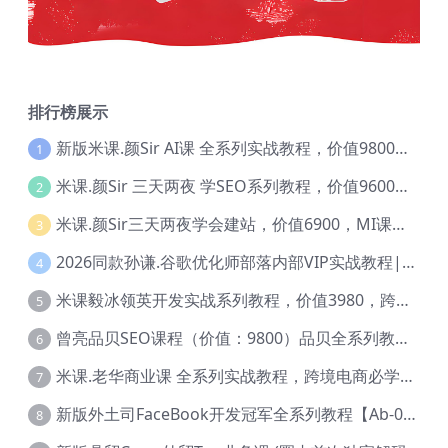
排行榜展示
新版米课.颜Sir AI课 全系列实战教程，价值9800，跨境首选！【Ag-0052】
1
米课.颜Sir 三天两夜 学SEO系列教程，价值9600元，跨境人都在学 【Ag-0056】
2
米课.颜Sir三天两夜学会建站，价值6900，MI课甄选课程 【Ag-0055】
3
2026同款孙谦.谷歌优化师部落内部VIP实战教程|价值4999元全网独家解码（官方报名版本）【@034】
4
米课毅冰领英开发实战系列教程，价值3980，跨境必选【Ag-0049】
5
曾亮品贝SEO课程（价值：9800）品贝全系列教程 【Ab-0022】
6
米课.老华商业课 全系列实战教程，跨境电商必学，价值16900元【Ag-0053】
7
新版外土司FaceBook开发冠军全系列教程【Ab-0021】
8