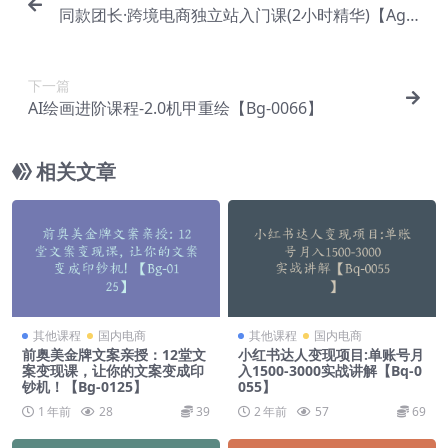
同款团长·跨境电商独立站入门课(2小时精华)【Ag-0
110】
下一篇
AI绘画进阶课程-2.0机甲重绘【Bg-0066】
相关文章
其他课程
国内电商
其他课程
国内电商
前奥美金牌文案亲授：12堂文
小红书达人变现项目:单账号月
案变现课，让你的文案变成印
入1500-3000实战讲解【Bq-0
钞机！【Bg-0125】
055】
1 年前
28
39
2 年前
57
69