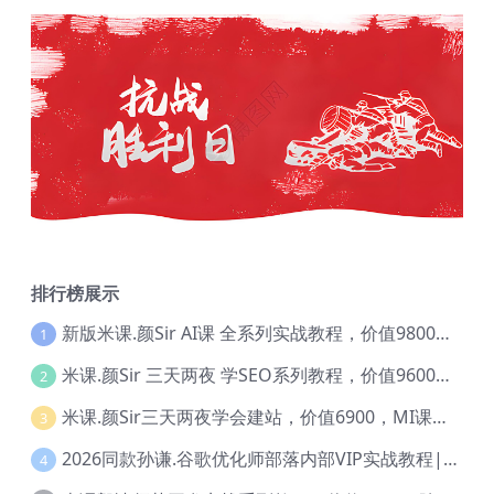
排行榜展示
新版米课.颜Sir AI课 全系列实战教程，价值9800，跨境首选！【Ag-0052】
1
米课.颜Sir 三天两夜 学SEO系列教程，价值9600元，跨境人都在学 【Ag-0056】
2
米课.颜Sir三天两夜学会建站，价值6900，MI课甄选课程 【Ag-0055】
3
2026同款孙谦.谷歌优化师部落内部VIP实战教程|价值4999元全网独家解码（官方报名版本）【@034】
4