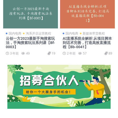
国内电商
淘系开店运营教程
国内电商
新媒体带货教程
云创一方2023最新手淘搜索玩
AI直播系统全解析:从项目脚本
法，手淘搜索玩法系列课【Bf-
到话术完善，打造高效直播流
0003】
程【Bb-0041】
3 年前
49
19
2 年前
57
89