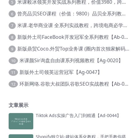
米课毅冰领英开发实战系列教程，价值3980，跨境必选【Ag-0049】
5
曾亮品贝SEO课程（价值：9800）品贝全系列教程 【Ab-0022】
6
米课.老华商业课 全系列实战教程，跨境电商必学，价值16900元【Ag-0053】
7
新版外土司FaceBook开发冠军全系列教程【Ab-0021】
8
新版鼎贸Coco.外贸Top业务课 (圈内首次独家解码|460节课)【Ag-0091】
9
米课颜Sir询盘自由课系列视频教程【Ag-0020】
10
新版外土司领英运营冠军【Ag-0047】
11
环新网络.谷歌大叔团队谷歌SEO实战教程【Ab-0024】
12
文章展示
Tiktok Ads实操广告入门到精通【Ad-0044】
Shopify独立站-建站体系化教程，手把手教你搭