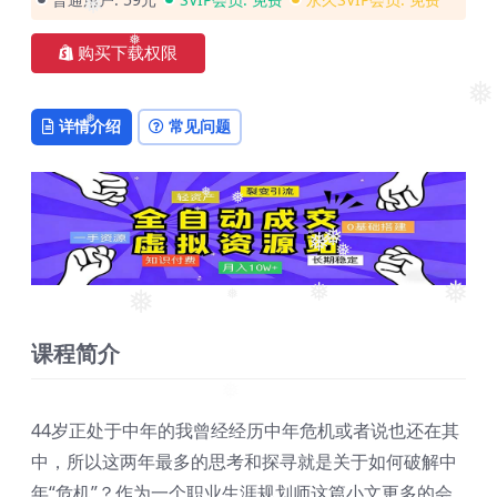
❅
购买下载权限
❅
❅
详情介绍
常见问题
❅
❅
❅
❅
❅
❅
❅
❅
❅
❅
课程简介
44岁正处于中年的我曾经经历中年危机或者说也还在其
中，所以这两年最多的思考和探寻就是关于如何破解中
年“危机”？作为一个职业生涯规划师这篇小文更多的会