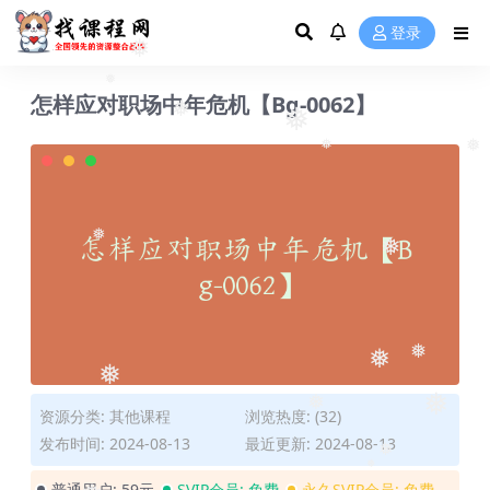
❅
登录
❅
怎样应对职场中年危机【Bg-0062】
❅
❅
❅
❅
❅
❅
❅
❅
❅
❅
资源分类:
其他课程
浏览热度: (32)
❅
发布时间: 2024-08-13
最近更新: 2024-08-13
❅
❅
普通用户:
59元
SVIP会员:
免费
永久SVIP会员:
免费