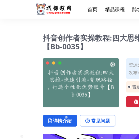
首页
精品课程
跨
抖音创作者实操教程:四大思
【Bb-0035】
资源
❅
发布时
普
详情介绍
常见问题
❅