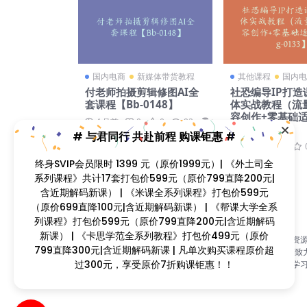
国内电商
新媒体带货教程
其他课程
国内电
付老师拍摄剪辑修图AI全
社恐编导IP打造
套课程【Bb-0148】
体实战教程（流
容创作+零基础
4 月前
0
0
92
139
g-0133】
# 与君同行 共赴前程 购课钜惠 #
4 周前
0
终身SVIP会员限时 1399 元（原价1999元）| 《外土司全
系列课程》共计17套打包价599元（原价799直降200元|
含近期解码新课） | 《米课全系列课程》打包价599元
（原价699直降100元|含近期解码新课） | 《帮课大学全系
列课程》打包价599元（原价799直降200元|含近期解码
新课） | 《卡思学范全系列教程》打包价499元（原价
找课程网（www.zhaokecheng.vip）是国内首家视频课程资
799直降300元|含近期解码新课 | 凡单次购买课程原价超
合平台，自2015年开设以来，历经九年风雨历程；本站长期致
过300元，享受原价7折购课钜惠！！
为广大的学习爱好者提供优质的视频课程资源，打造一站式学
台！