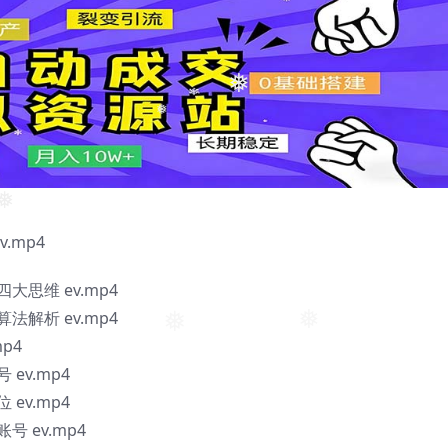
❅
❅
.mp4
思维 ev.mp4
解析 ev.mp4
❅
❅
p4
ev.mp4
ev.mp4
 ev.mp4