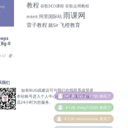
教程
谷歌SEO课程
谷歌运用教程
雨课网
阿里国际站
跨境B哥
雷子教程
飞橙教育
颜Sir
eps
Bg-0
47
39
系我们
如有BUG或建议可与我们在线联系或登录
本站账号进入个人中心提交工单;我们客服人
￥1.00
Vicky112233
购买了
员24小时为您服务。
￥1.00
daniruiruima
购买了
￥1.00
daniruiruima
购买了