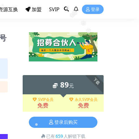
资源互换
加盟
SVIP
登录
❅
❅
❅
❅
❅
❅
❅
号
❅
下载
89
元
SVIP会员
永久SVIP会员
免费
免费
登录后购买
❅
已有
659
人解锁下载