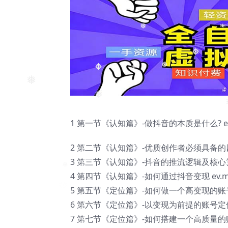
❅
❅
❅
❅
❅
❅
❅
1 第一节《认知篇》-做抖音的本质是什么? ev
❅
2 第二节《认知篇》-优质创作者必须具备的四大
3 第三节《认知篇》-抖音的推流逻辑及核心算法
4 第四节《认知篇》-如何通过抖音变现 ev.m
❅
5 第五节《定位篇》-如何做一个高变现的账号 
6 第六节《定位篇》-以变现为前提的账号定位 
7 第七节《定位篇》-如何搭建一个高质量的账号