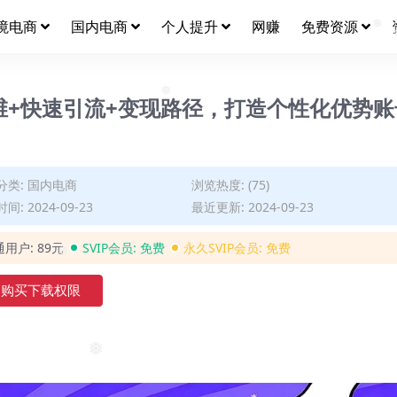
境电商
国内电商
个人提升
网赚
免费资源
❅
维+快速引流+变现路径，打造个性化优势账
❅
分类:
国内电商
浏览热度: (75)
间: 2024-09-23
最近更新: 2024-09-23
通用户:
89元
SVIP会员:
免费
永久SVIP会员:
免费
购买下载权限
❅
❅