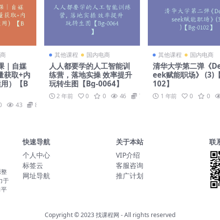
商
其他课程
国内电商
其他课程
国内电商
课｜自媒
人人都要学的人工智能训
清华大学第二弹《De
量获取+内
练营，落地实操 效率提升
eek赋能职场》 (3)【
适用）【B
玩转生图【Bg-0064】
102】
2 年前
0
0
46
79
1 年前
0
0
0
43
89
快速导航
关于本站
联
个人中心
VIP介绍
标签云
客服咨询
源整
网址导航
推广计划
力于
习平
Copyright © 2023
找课程网
- All rights reserved