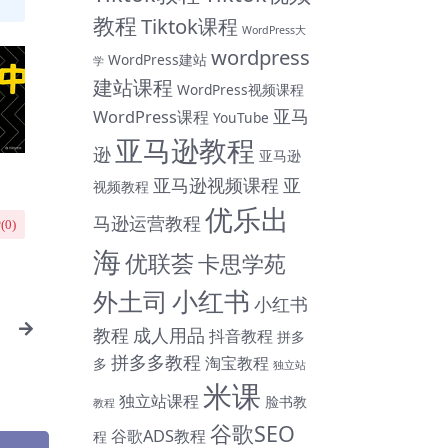
教程
Tiktok课程
WordPress大
wordpress
WordPress建站
学
建站课程
WordPress视频课程
亚马
WordPress课程
YouTube
亚马逊教程
逊
亚马逊
亚马逊视频课程
亚
视频教程
优乐出
马逊运营教程
(
0
)
海
优联荟
卡思学苑
小红书
外土司
小红书
教程
成人用品
抖音教程
拼多
拼多多教程
淘宝教程
多
独立站
米课
独立站课程
脸书教
教程
谷歌SEO
谷歌ADS教程
程