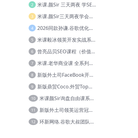
米课.颜Sir 三天两夜 学SEO系列教程，价值9600元，跨境人都在学 【Ag-0056】
2
米课.颜Sir三天两夜学会建站，价值6900，MI课甄选课程 【Ag-0055】
3
2026同款孙谦.谷歌优化师部落内部VIP实战教程|价值4999元全网独家解码（官方报名版本）【@034】
4
米课毅冰领英开发实战系列教程，价值3980，跨境必选【Ag-0049】
5
曾亮品贝SEO课程（价值：9800）品贝全系列教程 【Ab-0022】
6
米课.老华商业课 全系列实战教程，跨境电商必学，价值16900元【Ag-0053】
7
新版外土司FaceBook开发冠军全系列教程【Ab-0021】
8
新版鼎贸Coco.外贸Top业务课 (圈内首次独家解码|460节课)【Ag-0091】
9
米课颜Sir询盘自由课系列视频教程【Ag-0020】
10
新版外土司领英运营冠军【Ag-0047】
11
环新网络.谷歌大叔团队谷歌SEO实战教程【Ab-0024】
12