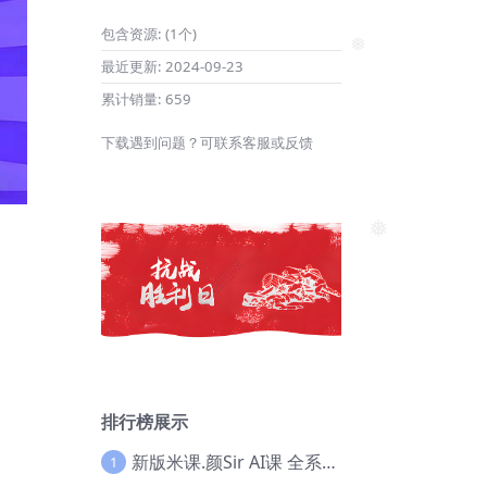
包含资源:
(1个)
最近更新:
2024-09-23
❅
累计销量:
659
下载遇到问题？可联系客服或反馈
❅
排行榜展示
新版米课.颜Sir AI课 全系列实战教程，价值9800，跨境首选！【Ag-0052】
1