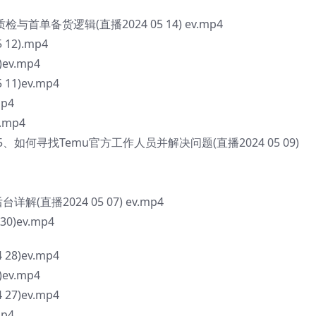
与首单备货逻辑(直播2024 05 14) ev.mp4
12).mp4
ev.mp4
11)ev.mp4
mp4
.mp4
、如何寻找Temu官方工作人员并解决问题(直播2024 05 09)
(直播2024 05 07) ev.mp4
0)ev.mp4
28)ev.mp4
ev.mp4
27)ev.mp4
mp4