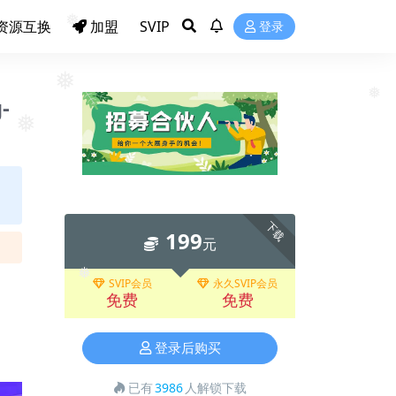
资源互换
加盟
SVIP
登录
❅
-
❅
❅
❅
下载
199
元
SVIP会员
永久SVIP会员
免费
免费
❅
登录后购买
已有
3986
人解锁下载