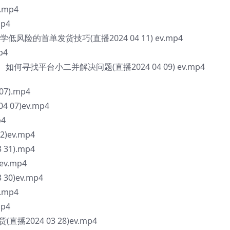
.mp4
mp4
风险的首单发货技巧(直播2024 04 11) ev.mp4
p4
何寻找平台小二并解决问题(直播2024 04 09) ev.mp4
7).mp4
 07)ev.mp4
p4
)ev.mp4
31).mp4
ev.mp4
30)ev.mp4
.mp4
mp4
播2024 03 28)ev.mp4