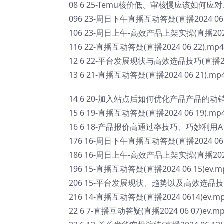
08 6 25-Temu核价低、审核慢应该如何应对
096 23-周日下午直播互动答疑(直播2024 06 2
106 23-周日上午-高效产品上架实操(直播2024 
116 22-直播互动答疑(直播2024 06 22).mp4
12 6 22-平台发展现状与高效选品技巧(直播202
13 6 21-直播互动答疑(直播2024 06 21).mp
14 6 20-加入站点后如何优化产品产品的动销率
15 6 19-直播互动答疑(直播2024 06 19).mp
16 6 18-产品报价高通过率技巧、巧妙利用A|快
176 16-周日下午直播互动答疑(直播2024 06 1
186 16-周日上午-高效产品上架实操(直播2024 0
196 15-直播互动答疑(直播2024 06 15)ev.m
206 15-平台发展现状、趋势以及高效选品技巧(直播
216 14-直播互动答疑(直播2024 0614)ev.m
22 6 7-直播互动答疑(直播2024 06 07)ev.m