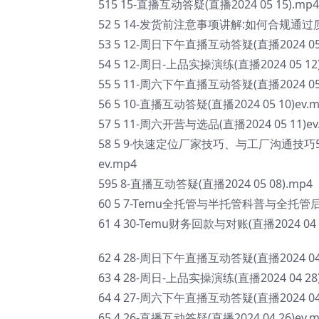
515 15-直播互动答疑(直播2024 05 15).mp4
52 5 14-发货前注意事项讲解:如何合规通过质检
53 5 12-周日下午直播互动答疑(直播2024 05 
54 5 12-周日-上品实操演练(直播2024 05 12)
55 5 11-周六下午直播互动答疑(直播2024 05 
56 5 10-直播互动答疑(直播2024 05 10)ev.
57 5 11-周六开营与选品(直播2024 05 11)ev
58 5 9-快速定位厂家技巧、与工厂沟通技巧5
ev.mp4
595 8-直播互动答疑(直播2024 05 08).mp4
60 5 7-Temu全托管与半托管科普与全托管后台详解
61 4 30-Temu财务回款与对账(直播2024 04 3
62 4 28-周日下午直播互动答疑(直播2024 04 
63 4 28-周日-上品实操演练(直播2024 04 28)
64 4 27-周六下午直播互动答疑(直播2024 04 
65 4 26-直播互动答疑(直播2024 04 26)ev.