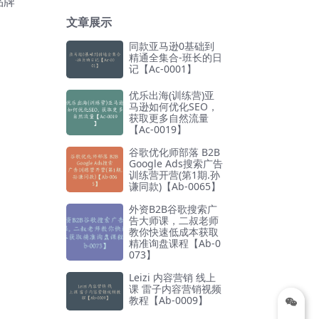
品牌
文章展示
同款亚马逊0基础到
精通全集合-班长的日
记【Ac-0001】
优乐出海(训练营)亚
马逊如何优化SEO，
获取更多自然流量
【Ac-0019】
谷歌优化师部落 B2B
Google Ads搜索广告
训练营开营(第1期.孙
谦同款)【Ab-0065】
外资B2B谷歌搜索广
告大师课，二叔老师
教你快速低成本获取
精准询盘课程【Ab-0
073】
Leizi 内容营销 线上
课 雷子内容营销视频
教程【Ab-0009】