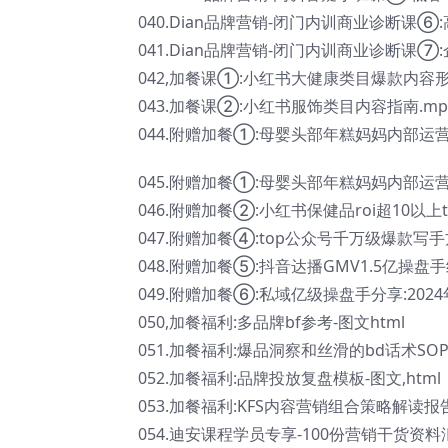
040.Dian品牌营销-闭门内训商业诊断课⑥
041.Dian品牌营销-闭门内训商业诊断课
042,加餐课①:小红书大健康类目爆款内容形
043.加餐课②:小红书服饰类目内容指南.mp
044.附赠加餐①:母婴头部年糕妈妈内部运营分
045.附赠加餐①:母婴头部年糕妈妈内部运营分
046.附赠加餐②:小红书保健品roi超10以上
047.附赠加餐④:top公众号千万级爆款写手方
048.附赠加餐⑤:抖音达播GMV1.5亿操盘手
049.附赠加餐⑥:私域亿级操盘手分享:202
050,加餐福利:多品牌bf参考-图文html
051.加餐福利:爆品洞察和丝滑的bd话术SOP-
052.加餐福利:品牌投放复盘模板-图文,html
053.加餐福利:KFS内容营销组合策略解读报告-
054.迪安课程学员专享-100份营销干货资料汇