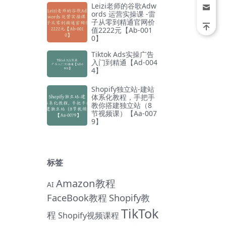
Leizi老师的谷歌Adw
ords 运营实操课 -雷
子从零到精通官网价
值2222元【Ab-001
0】
Tiktok Ads实操广告
入门到精通【Ad-004
4】
Shopify独立站-建站
体系化教程，手把手
教你搭建独立站（8
节视频课）【Aa-007
9】
标签
Amazon教程
AI
FaceBook教程
Shopify教
TikTok
程
Shopify视频课程