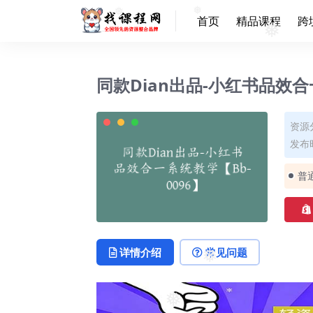
首页
精品课程
跨
❅
❅
❅
同款Dian出品-小红书品效合
资源
发布时
普
详情介绍
常见问题
❅