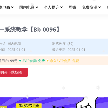
境电商
国内电商
个人提升
网赚
免费资源
❅
一系统教学【Bb-0096】
分类:
国内电商
浏览热度: (39)
间: 2025-01-01
最近更新: 2025-01-01
❅
❅
通用户:
99元
SVIP会员:
免费
永久SVIP会员:
免费
购买下载权限
❅
❅
❅