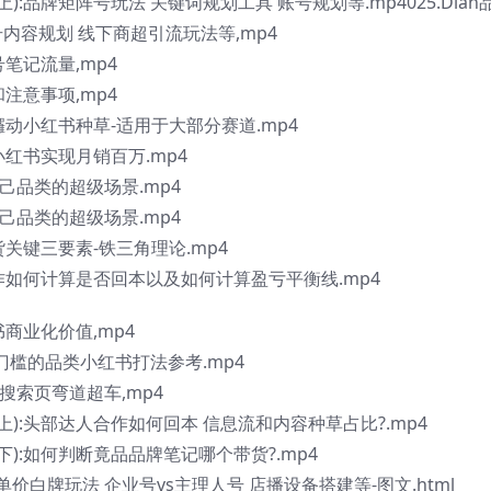
上):品牌矩阵号玩法 关键词规划工具 账号规划等.mp4025.Dian
内容规划 线下商超引流玩法等,mp4
号笔记流量,mp4
和注意事项,mp4
何攞动小红书种草-适用于大部分赛道.mp4
在小红书实现月销百万.mp4
到自己品类的超级场景.mp4
到自己品类的超级场景.mp4
带货关键三要素-铁三角理论.mp4
人合作如何计算是否回本以及如何计算盈亏平衡线.mp4
书商业化价值,mp4
决策门槛的品类小红书打法参考.mp4
利用搜索页弯道超车,mp4
(上):头部达人合作如何回本 信息流和内容种草占比?.mp4
(下):如何判断竟品品牌笔记哪个带货?.mp4
客单价白牌玩法 企业号vs主理人号 店播设备搭建等-图文.html