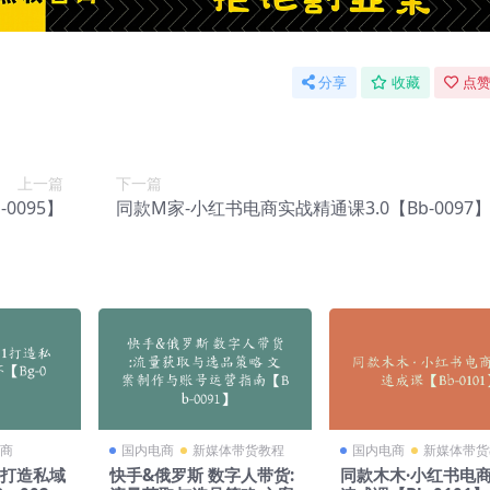
分享
收藏
点赞
上一篇
下一篇
0095】
同款M家-小红书电商实战精通课3.0【Bb-0097
商
国内电商
新媒体带货教程
国内电商
新媒体带货
1打造私域
快手&俄罗斯 数字人带货:
同款木木·小红书电