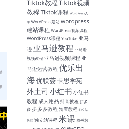
Tiktok教程
Tiktok视频
教程
Tiktok课程
WordPress大
wordpress
WordPress建站
学
建站课程
WordPress视频课程
亚马
WordPress课程
YouTube
亚马逊教程
逊
亚马逊
亚马逊视频课程
亚
视频教程
优乐出
马逊运营教程
处
海
优联荟
卡思学苑
服
小红书
外土司
小红书
教程
成人用品
抖音教程
拼多
拼多多教程
淘宝教程
多
独立站
米课
独立站课程
脸书教
教程