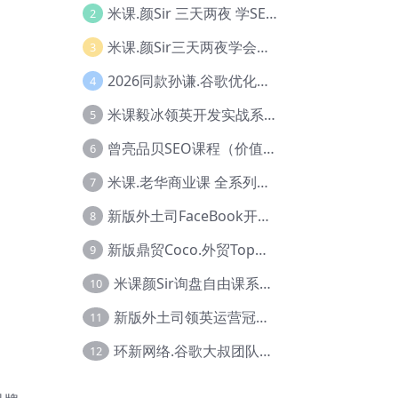
米课.颜Sir 三天两夜 学SEO系列教程，价值9600元，跨境人都在学 【Ag-0056】
2
米课.颜Sir三天两夜学会建站，价值6900，MI课甄选课程 【Ag-0055】
3
2026同款孙谦.谷歌优化师部落内部VIP实战教程|价值4999元全网独家解码（官方报名版本）【@034】
4
米课毅冰领英开发实战系列教程，价值3980，跨境必选【Ag-0049】
5
曾亮品贝SEO课程（价值：9800）品贝全系列教程 【Ab-0022】
6
米课.老华商业课 全系列实战教程，跨境电商必学，价值16900元【Ag-0053】
7
新版外土司FaceBook开发冠军全系列教程【Ab-0021】
8
新版鼎贸Coco.外贸Top业务课 (圈内首次独家解码|460节课)【Ag-0091】
9
米课颜Sir询盘自由课系列视频教程【Ag-0020】
10
新版外土司领英运营冠军【Ag-0047】
11
环新网络.谷歌大叔团队谷歌SEO实战教程【Ab-0024】
12