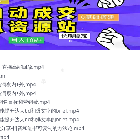
❅
❅
❅
一直播高能回放.mp4
ml
品洞察内+外,mp4
❅
品洞察内+外,mp4
❅
定销售目标和营销费.mp4
个能提升达人bd和爆文率的brief.mp4
个能提升达人bd和爆文率的brief.mp4
n操盘分享-抖音和红书可复制的方法论.mp4
mp4