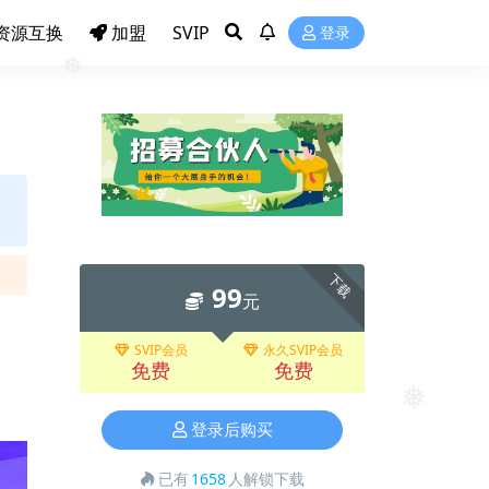
资源互换
加盟
SVIP
登录
❅
❅
下载
99
元
SVIP会员
永久SVIP会员
免费
免费
登录后购买
❅
已有
1658
人解锁下载