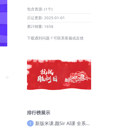
包含资源:
(1个)
最近更新:
2025-01-01
累计销量:
1658
❅
❅
下载遇到问题？可联系客服或反馈
❅
❅
排行榜展示
新版米课.颜Sir AI课 全系列实战教程，价值9800，跨境首选！【Ag-0052】
1