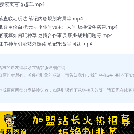
利用搜索页弯道超车.mp4
:笔直联动玩法 笔记内容规划布局等.mp4
:低客单价白牌玩法 企业号vs主理人号 店播设备搭建.mp4
:低预算如何玩种草 达播合作事项 职业规划问题等.mp4
:红书种草引流站外链路 笔记报备等问题.mp4
有需求的课友请联系在线客服详细咨询。
权归原作者所有。若侵犯到您的权益，请告知我们，我们将在24小时内下架
，造成百度网盘分享链接失效，如遇到课程下载链接失效等，请联系在线客