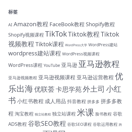
标签
Amazon教程
FaceBook教程
Shopify教程
AI
TikTok
Tiktok教程
Tiktok
Shopify视频课程
视频教程
Tiktok课程
WordPress建站
WordPress大学
wordpress建站课程
WordPress视频课程
亚马逊教程
亚马逊
WordPress课程
YouTube
优
亚马逊视频课程
亚马逊运营教程
亚马逊视频教程
乐出海
小红
外土司
优联荟
卡思学苑
书
小红书教程
成人用品
拼多多教
抖音教程
拼多多
# 与君同行 共赴前程 购课钜惠 #
米课
程
淘宝教程
独立站课程
谷歌
脸书教程
独立站教程
终身SVIP会员限时 1399 元（原价1999元）| 《外土司全
谷歌SEO教程
ADS教程
谷歌SEO课程
谷歌运用教程
系列课程》共计17套打包价599元（原价799直降200元|
跨
含近期解码新课） | 《米课全系列课程》打包价599元