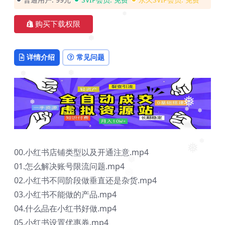
❅
❅
购买下载权限
❅
❅
详情介绍
常见问题
❅
❅
❅
❅
❅
❅
00.小红书店铺类型以及开通注意.mp4
❅
❅
❅
01.怎么解决账号限流问题.mp4
❅
02.小红书不同阶段做垂直还是杂货.mp4
03.小红书不能做的产品.mp4
04.什么品在小红书好做.mp4
05.小红书设置优惠券.mp4