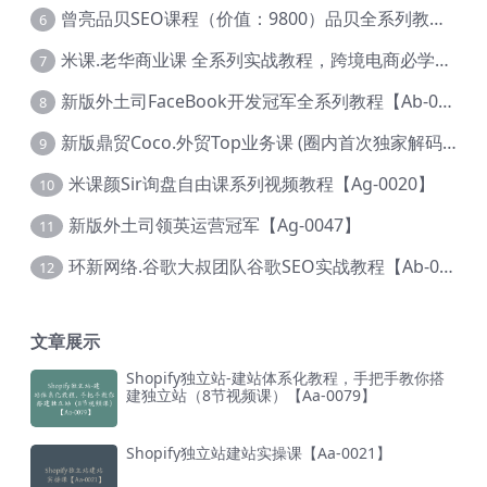
曾亮品贝SEO课程（价值：9800）品贝全系列教程 【Ab-0022】
6
米课.老华商业课 全系列实战教程，跨境电商必学，价值16900元【Ag-0053】
7
新版外土司FaceBook开发冠军全系列教程【Ab-0021】
8
新版鼎贸Coco.外贸Top业务课 (圈内首次独家解码|460节课)【Ag-0091】
9
米课颜Sir询盘自由课系列视频教程【Ag-0020】
10
新版外土司领英运营冠军【Ag-0047】
11
环新网络.谷歌大叔团队谷歌SEO实战教程【Ab-0024】
12
文章展示
Shopify独立站-建站体系化教程，手把手教你搭
建独立站（8节视频课）【Aa-0079】
Shopify独立站建站实操课【Aa-0021】