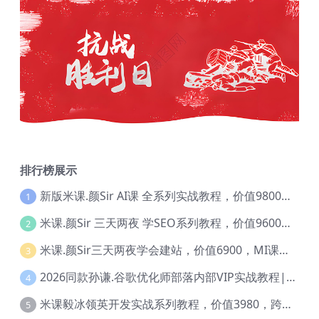
排行榜展示
新版米课.颜Sir AI课 全系列实战教程，价值9800，跨境首选！【Ag-0052】
1
米课.颜Sir 三天两夜 学SEO系列教程，价值9600元，跨境人都在学 【Ag-0056】
2
米课.颜Sir三天两夜学会建站，价值6900，MI课甄选课程 【Ag-0055】
3
2026同款孙谦.谷歌优化师部落内部VIP实战教程|价值4999元全网独家解码（官方报名版本）【@034】
4
米课毅冰领英开发实战系列教程，价值3980，跨境必选【Ag-0049】
5