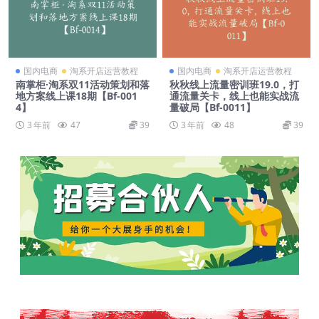
国内电商
淘系开店运营教程
国内电商
淘系开店运营教程
南掌柜·淘系双11活动策划和落
秋秋线上流量密训班19.0，打
地方案线上课18期【Bf-001
通流量关卡，线上也能实战流
4】
量破局【Bf-0011】
3 年前
47
39
3 年前
48
39