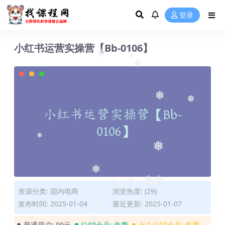
登录
❅
小红书运营实操营【Bb-0106】
❅
❅
❅
❅
❅
❅
❅
❅
❅
❅
❅
资源分类:
国内电商
浏览热度: (29)
❅
❅
发布时间: 2025-01-04
最近更新: 2025-01-07
❅
普通用户:
99元
SVIP会员:
免费
永久SVIP会员:
免费