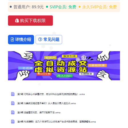
普通用户:
89.9元
SVIP会员:
免费
永久SVIP会员:
免费
购买下载权限
❅
详情介绍
常见问题
❅
❅
❅
❅
❅
❅
❅
❅
❅
❅