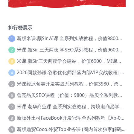
排行榜展示
新版米课.颜Sir AI课 全系列实战教程，价值9800，跨境首选！【Ag-0052】
1
米课.颜Sir 三天两夜 学SEO系列教程，价值9600元，跨境人都在学 【Ag-0056】
2
米课.颜Sir三天两夜学会建站，价值6900，MI课甄选课程 【Ag-0055】
3
2026同款孙谦.谷歌优化师部落内部VIP实战教程|价值4999元全网独家解码（官方报名版本）【@034】
4
米课毅冰领英开发实战系列教程，价值3980，跨境必选【Ag-0049】
5
曾亮品贝SEO课程（价值：9800）品贝全系列教程 【Ab-0022】
6
米课.老华商业课 全系列实战教程，跨境电商必学，价值16900元【Ag-0053】
7
新版外土司FaceBook开发冠军全系列教程【Ab-0021】
8
新版鼎贸Coco.外贸Top业务课 (圈内首次独家解码|460节课)【Ag-0091】
9