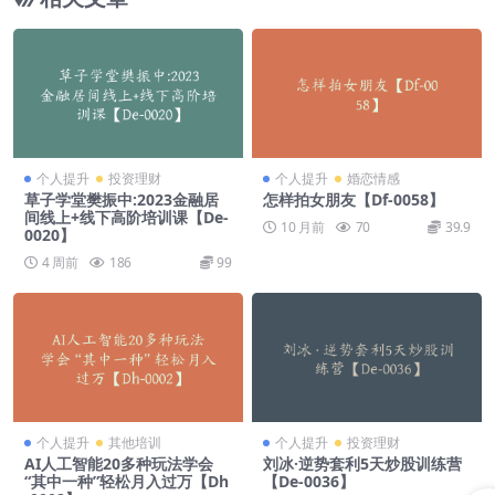
个人提升
投资理财
个人提升
婚恋情感
草子学堂樊振中:2023金融居
怎样拍女朋友【Df-0058】
间线上+线下高阶培训课【De-
10 月前
70
39.9
0020】
4 周前
186
99
个人提升
其他培训
个人提升
投资理财
AI人工智能20多种玩法学会
刘冰·逆势套利5天炒股训练营
“其中一种”轻松月入过万【Dh
【De-0036】