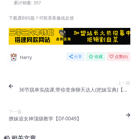
累计销量:
357
下载遇到问题？可联系客服或反馈
Harry
分享
收藏
点赞(
0
)
上一篇
36节脱单实战课,带你变身聊天达人(把妹宝典)【Df-
0047】
下一篇
撩妹追女神顶级教学【Df-0049】
相关文章