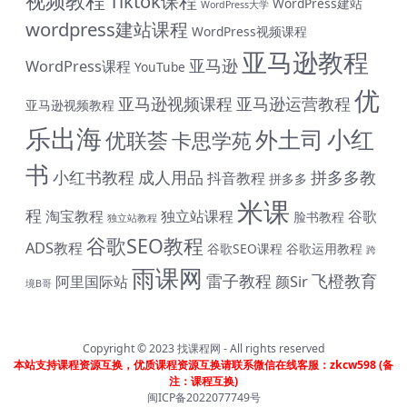
视频教程
Tiktok课程
WordPress建站
WordPress大学
wordpress建站课程
WordPress视频课程
亚马逊教程
亚马逊
WordPress课程
YouTube
优
亚马逊视频课程
亚马逊运营教程
亚马逊视频教程
乐出海
小红
外土司
优联荟
卡思学苑
书
小红书教程
成人用品
拼多多教
抖音教程
拼多多
米课
程
淘宝教程
独立站课程
谷歌
脸书教程
独立站教程
谷歌SEO教程
ADS教程
谷歌SEO课程
谷歌运用教程
跨
雨课网
雷子教程
飞橙教育
阿里国际站
颜Sir
境B哥
Copyright © 2023
找课程网
- All rights reserved
本站支持课程资源互换，优质课程资源互换请联系微信在线客服：zkcw598 (备
注：课程互换)
闽ICP备2022077749号