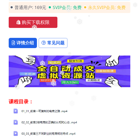
❅
❅
❅
❅
普通用户:
169元
SVIP会员:
免费
永久SVIP会员:
免费
❅
❅
购买下载权限
❅
❅
❅
❅
详情介绍
常见问题
❅
❅
❅
❅
❅
❅
❅
课程目录：
❅
❅
❅