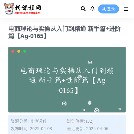
❅
❅
❅
登录
电商理论与实操从入门到精通 新手篇+进阶
篇【Ag-0165】
❅
❅
❅
❅
资源分类:
其他课程
浏览热度: (32)
❅
❅
❅
发布时间: 2025-04-03
最近更新: 2025-04-06