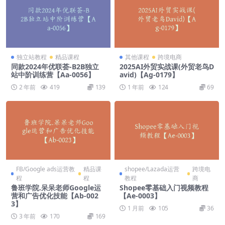
独立站教程
精品课程
其他课程
跨境电商
同款2024年优联荟-B2B独立
2025AI外贸实战课(外贸老鸟D
站中阶训练营【Aa-0056】
avid)【Ag-0179】
2 年前
419
139
1 年前
124
69
FB/Google ads运营教
精品课
shopee/Lazada运营
跨境电
程
程
教程
商
鲁班学院.呆呆老师Google运
Shopee零基础入门视频教程
营和广告优化技能【Ab-002
【Ae-0003】
3】
1 月前
105
36
3 年前
170
169