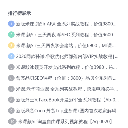
排行榜展示
新版米课.颜Sir AI课 全系列实战教程，价值9800，跨境首选！【Ag-0052】
1
米课.颜Sir 三天两夜 学SEO系列教程，价值9600元，跨境人都在学 【Ag-0056】
2
米课.颜Sir三天两夜学会建站，价值6900，MI课甄选课程 【Ag-0055】
3
2026同款孙谦.谷歌优化师部落内部VIP实战教程|价值4999元全网独家解码（官方报名版本）【@034】
4
米课毅冰领英开发实战系列教程，价值3980，跨境必选【Ag-0049】
5
曾亮品贝SEO课程（价值：9800）品贝全系列教程 【Ab-0022】
6
米课.老华商业课 全系列实战教程，跨境电商必学，价值16900元【Ag-0053】
7
新版外土司FaceBook开发冠军全系列教程【Ab-0021】
8
新版鼎贸Coco.外贸Top业务课 (圈内首次独家解码|460节课)【Ag-0091】
9
米课颜Sir询盘自由课系列视频教程【Ag-0020】
10