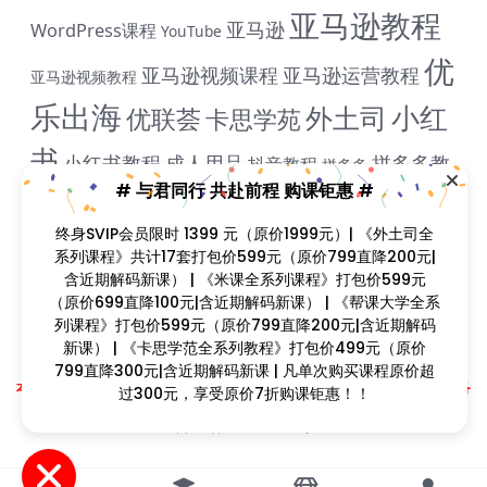
亚马逊教程
亚马逊
WordPress课程
YouTube
优
亚马逊视频课程
亚马逊运营教程
亚马逊视频教程
乐出海
小红
外土司
优联荟
卡思学苑
书
小红书教程
成人用品
拼多多教
抖音教程
拼多多
# 与君同行 共赴前程 购课钜惠 #
米课
程
淘宝教程
独立站课程
谷歌
脸书教程
独立站教程
终身SVIP会员限时 1399 元（原价1999元）| 《外土司全
谷歌SEO教程
ADS教程
谷歌SEO课程
谷歌运用教程
跨
系列课程》共计17套打包价599元（原价799直降200元|
雨课网
含近期解码新课） | 《米课全系列课程》打包价599元
雷子教程
飞橙教育
阿里国际站
颜Sir
境B哥
（原价699直降100元|含近期解码新课） | 《帮课大学全系
列课程》打包价599元（原价799直降200元|含近期解码
新课） | 《卡思学范全系列教程》打包价499元（原价
Copyright © 2023
找课程网
- All rights reserved
799直降300元|含近期解码新课 | 凡单次购买课程原价超
本站支持课程资源互换，优质课程资源互换请联系微信在线客服：zkcw598 (备
过300元，享受原价7折购课钜惠！！
注：课程互换)
闽ICP备2022077749号