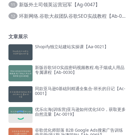
新版外土司领英运营冠军【Ag-0047】
11
环新网络.谷歌大叔团队谷歌SEO实战教程【Ab-0024】
12
文章展示
Shopify独立站建站实操课【Aa-0021】
新版谷歌SEO实战密码视频教程.电子烟成人用品
专属课程【Ab-0030】
同款亚马逊0基础到精通全集合-班长的日记【Ac-
0001】
优乐出海(训练营)亚马逊如何优化SEO，获取更多
自然流量【Ac-0019】
谷歌优化师部落 B2B Google Ads搜索广告训练
营开营(第1期.孙谦同款)【Ab-0065】