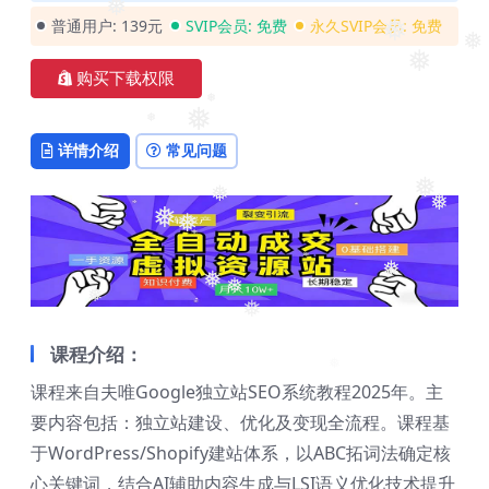
普通用户:
139元
SVIP会员:
免费
永久SVIP会员:
免费
❅
❅
❅
购买下载权限
❅
❅
详情介绍
常见问题
❅
❅
❅
❅
❅
❅
❅
❅
❅
❅
❅
❅
课程介绍：
课程来自夫唯Google独立站SEO系统教程2025年。主
❅
要内容包括：独立站建设、优化及变现全流程。课程基
于WordPress/Shopify建站体系，以ABC拓词法确定核
心关键词，结合AI辅助内容生成与LSI语义优化技术提升