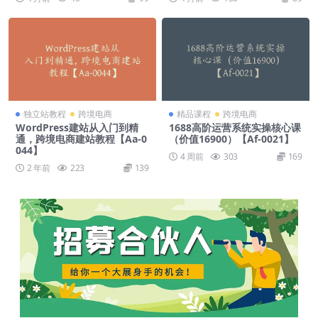
独立站教程
跨境电商
精品课程
跨境电商
WordPress建站从入门到精
1688高阶运营系统实操核心课
通，跨境电商建站教程【Aa-0
（价值16900）【Af-0021】
044】
4 周前
303
169
2 年前
223
139