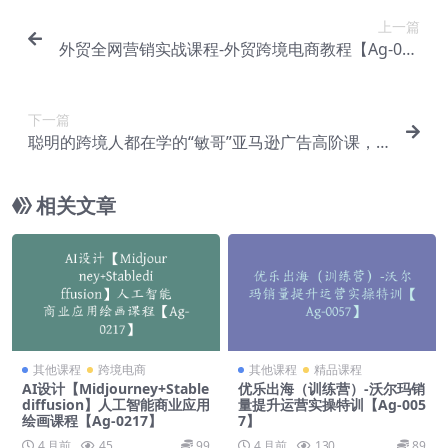
上一篇
外贸全网营销实战课程-外贸跨境电商教程【Ag-016
9】
下一篇
聪明的跨境人都在学的“敏哥”亚马逊广告高阶课，
每天10分钟，手把手教你成为广告实战高手！【Ac-
0035】
相关文章
其他课程
跨境电商
其他课程
精品课程
AI设计【Midjourney+Stable
优乐出海（训练营）-沃尔玛销
diffusion】人工智能商业应用
量提升运营实操特训【Ag-005
绘画课程【Ag-0217】
7】
4 月前
45
99
4 月前
130
89