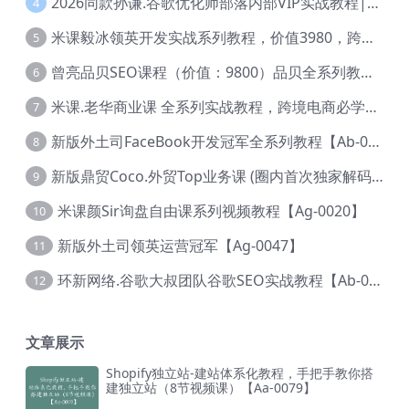
2026同款孙谦.谷歌优化师部落内部VIP实战教程|价值4999元全网独家解码（官方报名版本）【@034】
4
米课毅冰领英开发实战系列教程，价值3980，跨境必选【Ag-0049】
5
曾亮品贝SEO课程（价值：9800）品贝全系列教程 【Ab-0022】
6
米课.老华商业课 全系列实战教程，跨境电商必学，价值16900元【Ag-0053】
7
新版外土司FaceBook开发冠军全系列教程【Ab-0021】
8
新版鼎贸Coco.外贸Top业务课 (圈内首次独家解码|460节课)【Ag-0091】
9
米课颜Sir询盘自由课系列视频教程【Ag-0020】
10
新版外土司领英运营冠军【Ag-0047】
11
环新网络.谷歌大叔团队谷歌SEO实战教程【Ab-0024】
12
文章展示
Shopify独立站-建站体系化教程，手把手教你搭
建独立站（8节视频课）【Aa-0079】