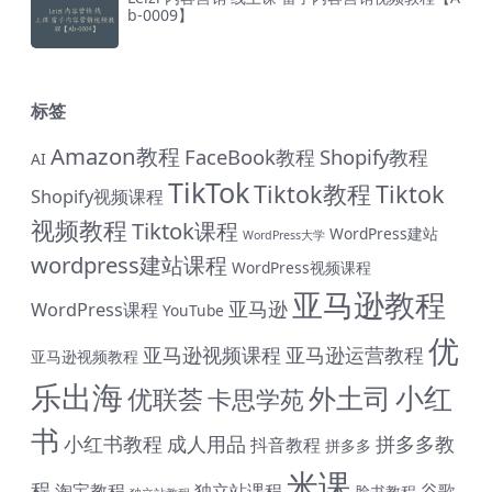
b-0009】
标签
Amazon教程
FaceBook教程
Shopify教程
AI
TikTok
Tiktok教程
Tiktok
Shopify视频课程
视频教程
Tiktok课程
WordPress建站
WordPress大学
wordpress建站课程
WordPress视频课程
亚马逊教程
亚马逊
WordPress课程
YouTube
优
亚马逊视频课程
亚马逊运营教程
亚马逊视频教程
乐出海
小红
外土司
优联荟
卡思学苑
书
小红书教程
成人用品
拼多多教
抖音教程
拼多多
米课
程
淘宝教程
独立站课程
谷歌
脸书教程