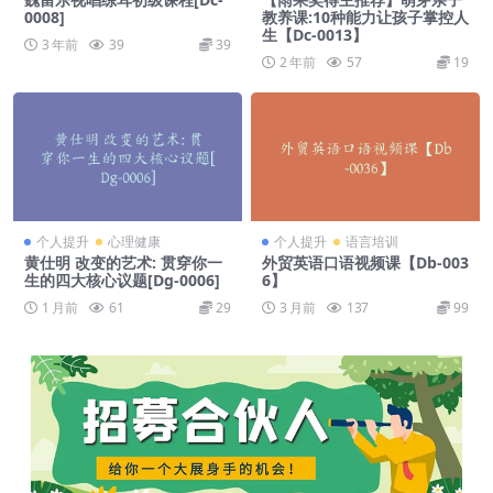
0008]
教养课:10种能力让孩子掌控人
生【Dc-0013】
3 年前
39
39
2 年前
57
19
个人提升
心理健康
个人提升
语言培训
黄仕明 改变的艺术: 贯穿你一
外贸英语口语视频课【Db-003
生的四大核心议题[Dg-0006]
6】
1 月前
61
29
3 月前
137
99