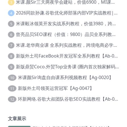
米课.颜Sir三天两夜学会建站，价值6900，MI课甄选课程 【Ag-0055】
3
2026同款孙谦.谷歌优化师部落内部VIP实战教程|价值4999元全网独家解码（官方报名版本）【@034】
4
米课毅冰领英开发实战系列教程，价值3980，跨境必选【Ag-0049】
5
曾亮品贝SEO课程（价值：9800）品贝全系列教程 【Ab-0022】
6
米课.老华商业课 全系列实战教程，跨境电商必学，价值16900元【Ag-0053】
7
新版外土司FaceBook开发冠军全系列教程【Ab-0021】
8
新版鼎贸Coco.外贸Top业务课 (圈内首次独家解码|460节课)【Ag-0091】
9
米课颜Sir询盘自由课系列视频教程【Ag-0020】
10
新版外土司领英运营冠军【Ag-0047】
11
环新网络.谷歌大叔团队谷歌SEO实战教程【Ab-0024】
12
文章展示