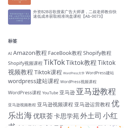
外资B2B谷歌搜索广告大师课，二叔老师教你快
速低成本获取精准询盘课程【Ab-0073】
标签
Amazon教程
FaceBook教程
Shopify教程
AI
TikTok
Tiktok教程
Tiktok
Shopify视频课程
视频教程
Tiktok课程
WordPress建站
WordPress大学
wordpress建站课程
WordPress视频课程
亚马逊教程
亚马逊
WordPress课程
YouTube
优
亚马逊视频课程
亚马逊运营教程
亚马逊视频教程
乐出海
小红
外土司
优联荟
卡思学苑
书
小红书教程
成人用品
拼多多教
抖音教程
拼多多