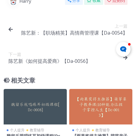
Harry
分享
收藏
点赞(
0
)
上一篇
陈艺新：【职场精英】高情商管理课【Da-0054】
下一篇
陈艺新《如何提高爱商》【Da-0056】
相关文章
个人提升
教育辅导
个人提升
教育辅导
魏留乐视唱练耳初级课程[Dc-
【雨果奖得主推荐】萌芽亲子