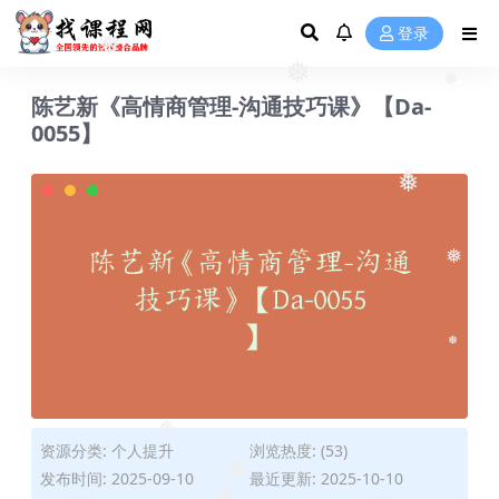
❅
登录
❅
❅
❅
❅
陈艺新《高情商管理-沟通技巧课》【Da-
0055】
❅
❅
❅
❅
❅
资源分类:
个人提升
浏览热度: (53)
发布时间: 2025-09-10
最近更新: 2025-10-10