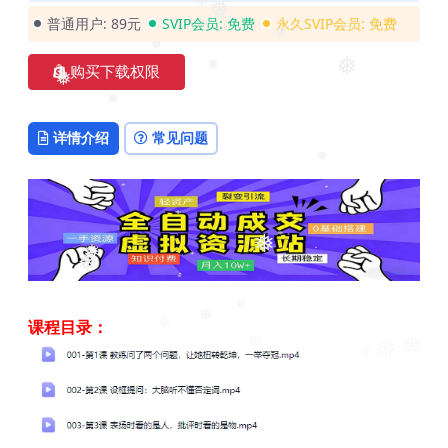
❅
❅
❅
普通用户:
89元
SVIP会员:
免费
永久SVIP会员:
免费
❅
购买下载权限
❅
❅
❅
❅
❅
详情介绍
常见问题
❅
❅
❅
❅
课程目录：
❅
❅
❅
❅
❅