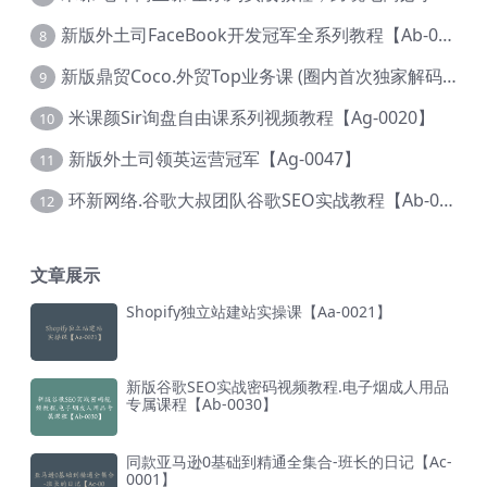
新版外土司FaceBook开发冠军全系列教程【Ab-0021】
8
新版鼎贸Coco.外贸Top业务课 (圈内首次独家解码|460节课)【Ag-0091】
9
米课颜Sir询盘自由课系列视频教程【Ag-0020】
10
新版外土司领英运营冠军【Ag-0047】
11
环新网络.谷歌大叔团队谷歌SEO实战教程【Ab-0024】
12
文章展示
Shopify独立站建站实操课【Aa-0021】
新版谷歌SEO实战密码视频教程.电子烟成人用品
专属课程【Ab-0030】
同款亚马逊0基础到精通全集合-班长的日记【Ac-
0001】