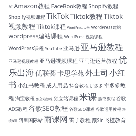
Amazon教程
FaceBook教程
Shopify教程
AI
TikTok
Tiktok教程
Tiktok
Shopify视频课程
视频教程
Tiktok课程
WordPress建站
WordPress大学
wordpress建站课程
WordPress视频课程
亚马逊教程
亚马逊
WordPress课程
YouTube
优
亚马逊视频课程
亚马逊运营教程
亚马逊视频教程
乐出海
小红
外土司
优联荟
卡思学苑
书
小红书教程
成人用品
拼多多教
抖音教程
拼多多
米课
程
淘宝教程
独立站课程
谷歌
脸书教程
独立站教程
# 与君同行 共赴前程 购课钜惠 #
谷歌SEO教程
ADS教程
谷歌SEO课程
谷歌运用教程
跨
终身SVIP会员限时 1399 元（原价1999元）| 《外土司全系
雨课网
雷子教程
飞橙教育
阿里国际站
颜Sir
列课程》共计17套打包价599元（原价799直降200元|含
境B哥
近期解码新课） | 《米课全系列课程》打包价599元（原价
699直降100元|含近期解码新课） | 《帮课大学全系列课