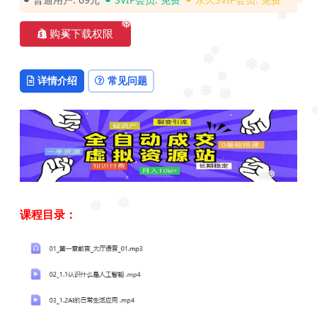
❅
购买下载权限
❅
❅
❅
❅
❅
详情介绍
常见问题
❅
❅
❅
❅
❅
❅
❅
❅
课程目录：
❅
❅