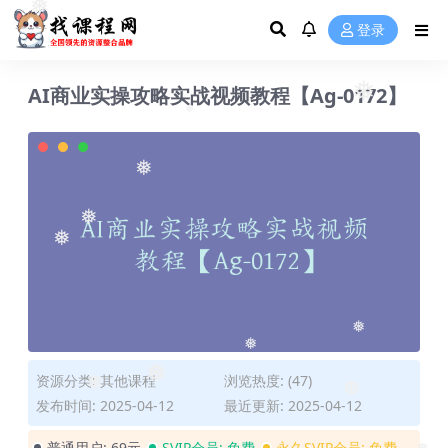
❅
❅
❅
登录
AI商业实操攻略实战视频教程【Ag-0172】
❅
❅
❅
❅
❅
❅
❅
资源分类:
其他课程
浏览热度: (47)
❅
❅
发布时间: 2025-04-12
最近更新: 2025-04-12
❅
普通用户:
69元
SVIP会员:
免费
永久SVIP会员:
免费