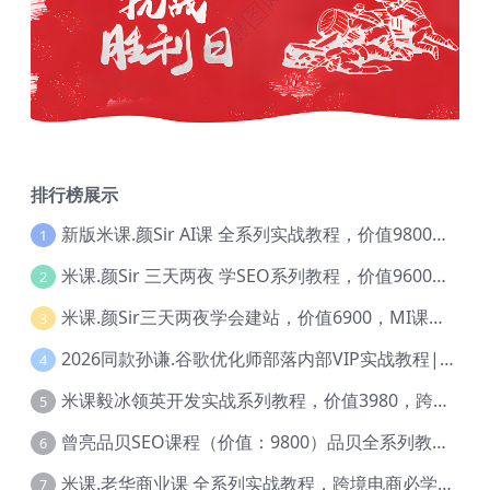
排行榜展示
新版米课.颜Sir AI课 全系列实战教程，价值9800，跨境首选！【Ag-0052】
1
米课.颜Sir 三天两夜 学SEO系列教程，价值9600元，跨境人都在学 【Ag-0056】
2
米课.颜Sir三天两夜学会建站，价值6900，MI课甄选课程 【Ag-0055】
3
2026同款孙谦.谷歌优化师部落内部VIP实战教程|价值4999元全网独家解码（官方报名版本）【@034】
4
米课毅冰领英开发实战系列教程，价值3980，跨境必选【Ag-0049】
5
曾亮品贝SEO课程（价值：9800）品贝全系列教程 【Ab-0022】
6
米课.老华商业课 全系列实战教程，跨境电商必学，价值16900元【Ag-0053】
7