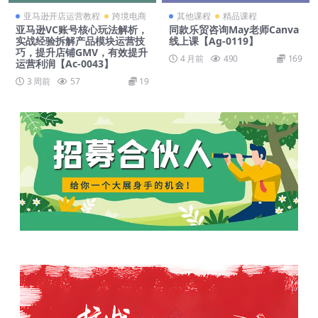
亚马逊开店运营教程
跨境电商
其他课程
精品课程
亚马逊VC账号核心玩法解析，
同款乐贸咨询May老师Canva
实战经验拆解产品模块运营技
线上课【Ag-0119】
巧，提升店铺GMV，有效提升
4 月前
490
169
运营利润【Ac-0043】
3 周前
57
19