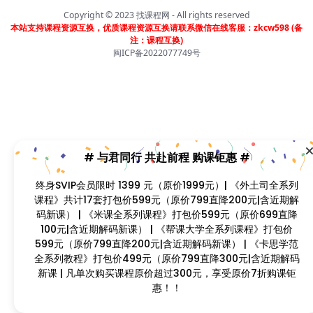
程》打包价599元（原价799直降200元|含近期解码新
Copyright © 2023
找课程网
- All rights reserved
课） | 《卡思学范全系列教程》打包价499元（原价799直
本站支持课程资源互换，优质课程资源互换请联系微信在线客服：zkcw598 (备
降300元|含近期解码新课 | 凡单次购买课程原价超过300
注：课程互换)
闽ICP备2022077749号
元，享受原价7折购课钜惠！！
首页
分类
会员
我的