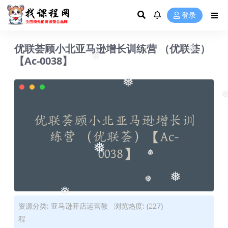
❅
登录
优联荟顾小北亚马逊增长训练营 （优联荟）
【Ac-0038】
❅
❅
❅
❅
❅
❅
❅
❅
❅
资源分类:
亚马逊开店运营教
浏览热度: (227)
❅
❅
程