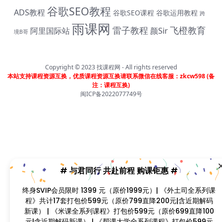
谷歌SEO教程
ADS教程
谷歌SEO课程
谷歌运用教程
跨
雨课网
雷子教程
飞橙教育
阿里国际站
颜Sir
境B哥
# 与君同行 共赴前程 购课钜惠 #
终身SVIP会员限时 1399 元（原价1999元）| 《外土司全系
Copyright © 2023
找课程网
- All rights reserved
列课程》共计17套打包价599元（原价799直降200元|含近
本站支持课程资源互换，优质课程资源互换请联系微信在线客服：zkcw598 (备
期解码新课） | 《米课全系列课程》打包价599元（原价
注：课程互换)
闽ICP备2022077749号
699直降100元|含近期解码新课） | 《帮课大学全系列课
程》打包价599元（原价799直降200元|含近期解码新课）
| 《卡思学范全系列教程》打包价499元（原价799直降300
元|含近期解码新课 | 凡单次购买课程原价超过300元，享受
原价7折购课钜惠！！
首页
分类
会员
我的