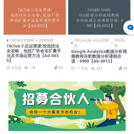
Tiktok运营教程
跨境电商
FB/Google ads运营教
跨境电
TikTok小店运营课:投流技法
程
商
全攻略，包括广告命名扩量手
Google Analytics数据分析视
法及市场运营方法【Ad-003
频教程谷歌数据分析课程价
5】
值：6900【Ab-0012】
4 月前
176
99
11 月前
243
48