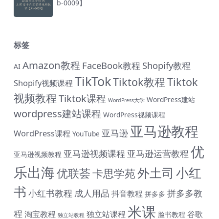
b-0009】
标签
Amazon教程
FaceBook教程
Shopify教程
AI
TikTok
Tiktok教程
Tiktok
Shopify视频课程
视频教程
Tiktok课程
WordPress建站
WordPress大学
wordpress建站课程
WordPress视频课程
亚马逊教程
亚马逊
WordPress课程
YouTube
优
亚马逊视频课程
亚马逊运营教程
亚马逊视频教程
乐出海
小红
外土司
优联荟
卡思学苑
书
小红书教程
成人用品
拼多多教
抖音教程
拼多多
米课
程
淘宝教程
独立站课程
谷歌
脸书教程
独立站教程