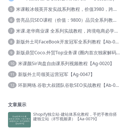
米课毅冰领英开发实战系列教程，价值3980，跨境必选【Ag-0049】
5
曾亮品贝SEO课程（价值：9800）品贝全系列教程 【Ab-0022】
6
米课.老华商业课 全系列实战教程，跨境电商必学，价值16900元【Ag-0053】
7
新版外土司FaceBook开发冠军全系列教程【Ab-0021】
8
新版鼎贸Coco.外贸Top业务课 (圈内首次独家解码|460节课)【Ag-0091】
9
米课颜Sir询盘自由课系列视频教程【Ag-0020】
10
新版外土司领英运营冠军【Ag-0047】
11
环新网络.谷歌大叔团队谷歌SEO实战教程【Ab-0024】
12
文章展示
Shopify独立站-建站体系化教程，手把手教你搭
建独立站（8节视频课）【Aa-0079】