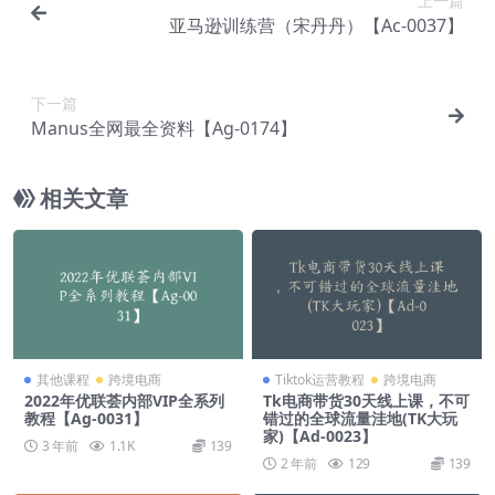
上一篇
亚马逊训练营（宋丹丹）【Ac-0037】
下一篇
Manus全网最全资料【Ag-0174】
相关文章
其他课程
跨境电商
Tiktok运营教程
跨境电商
2022年优联荟内部VIP全系列
Tk电商带货30天线上课，不可
教程【Ag-0031】
错过的全球流量洼地(TK大玩
家)【Ad-0023】
3 年前
1.1K
139
2 年前
129
139