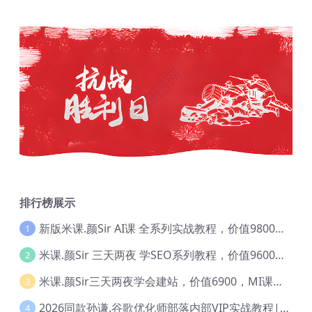
排行榜展示
新版米课.颜Sir AI课 全系列实战教程，价值9800，跨境首选！【Ag-0052】
1
米课.颜Sir 三天两夜 学SEO系列教程，价值9600元，跨境人都在学 【Ag-0056】
2
米课.颜Sir三天两夜学会建站，价值6900，MI课甄选课程 【Ag-0055】
3
2026同款孙谦.谷歌优化师部落内部VIP实战教程|价值4999元全网独家解码（官方报名版本）【@034】
4