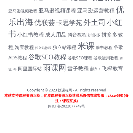
优
亚马逊视频课程
亚马逊运营教程
亚马逊视频教程
乐出海
小红
外土司
优联荟
卡思学苑
书
小红书教程
成人用品
拼多多教
抖音教程
拼多多
# 与君同行 共赴前程 购课钜惠 #
米课
程
淘宝教程
独立站课程
谷歌
脸书教程
独立站教程
终身SVIP会员限时 1399 元（原价1999元）| 《外土司全
谷歌SEO教程
系列课程》共计17套打包价599元（原价799直降200元|
ADS教程
谷歌SEO课程
谷歌运用教程
跨
含近期解码新课） | 《米课全系列课程》打包价599元
雨课网
雷子教程
飞橙教育
阿里国际站
颜Sir
（原价699直降100元|含近期解码新课） | 《帮课大学全系
境B哥
列课程》打包价599元（原价799直降200元|含近期解码
新课） | 《卡思学范全系列教程》打包价499元（原价
799直降300元|含近期解码新课 | 凡单次购买课程原价超
Copyright © 2023
找课程网
- All rights reserved
过300元，享受原价7折购课钜惠！！
本站支持课程资源互换，优质课程资源互换请联系微信在线客服：zkcw598 (备
注：课程互换)
闽ICP备2022077749号
首页
分类
会员
我的