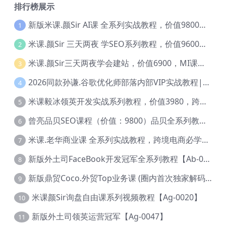
排行榜展示
新版米课.颜Sir AI课 全系列实战教程，价值9800，跨境首选！【Ag-0052】
1
米课.颜Sir 三天两夜 学SEO系列教程，价值9600元，跨境人都在学 【Ag-0056】
2
米课.颜Sir三天两夜学会建站，价值6900，MI课甄选课程 【Ag-0055】
3
2026同款孙谦.谷歌优化师部落内部VIP实战教程|价值4999元全网独家解码（官方报名版本）【@034】
4
米课毅冰领英开发实战系列教程，价值3980，跨境必选【Ag-0049】
5
曾亮品贝SEO课程（价值：9800）品贝全系列教程 【Ab-0022】
6
米课.老华商业课 全系列实战教程，跨境电商必学，价值16900元【Ag-0053】
7
新版外土司FaceBook开发冠军全系列教程【Ab-0021】
8
新版鼎贸Coco.外贸Top业务课 (圈内首次独家解码|460节课)【Ag-0091】
9
米课颜Sir询盘自由课系列视频教程【Ag-0020】
10
新版外土司领英运营冠军【Ag-0047】
11