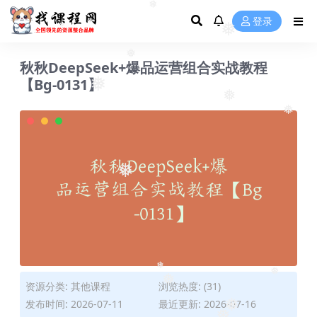
❅
❅
❅
登录
❅
❅
❅
秋秋DeepSeek+爆品运营组合实战教程
❅
【Bg-0131】
❅
❅
❅
❅
资源分类:
其他课程
浏览热度: (31)
❅
❅
❅
发布时间: 2026-07-11
最近更新: 2026-07-16