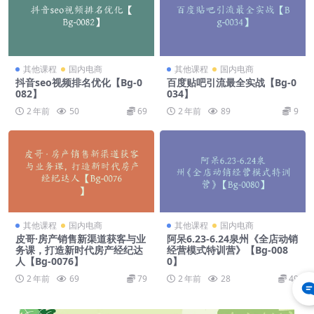
其他课程
国内电商
其他课程
国内电商
抖音seo视频排名优化【Bg-0
百度贴吧引流最全实战【Bg-0
082】
034】
2 年前
50
69
2 年前
89
9
其他课程
国内电商
其他课程
国内电商
皮哥·房产销售新渠道获客与业
阿呆6.23-6.24泉州《全店动销
务课，打造新时代房产经纪达
经营模式特训营》【Bg-008
人【Bg-0076】
0】
2 年前
69
79
2 年前
28
49