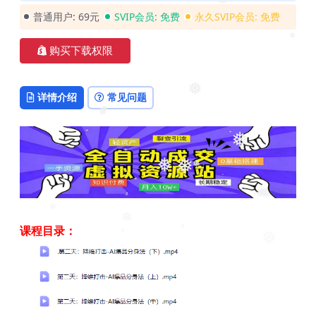
❅
❅
普通用户:
69元
SVIP会员:
免费
永久SVIP会员:
免费
❅
购买下载权限
详情介绍
常见问题
❅
❅
❅
❅
❅
❅
❅
❅
课程目录：
❅
❅
❅
❅