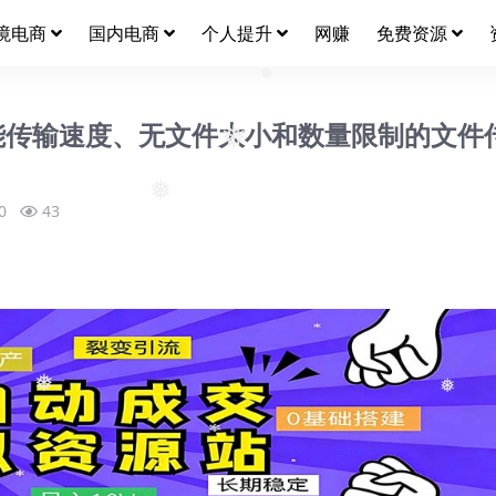
境电商
国内电商
个人提升
网赚
免费资源
❅
❅
❅
备高性能传输速度、无文件大小和数量限制的文件
❅
0
43
❅
❅
❅