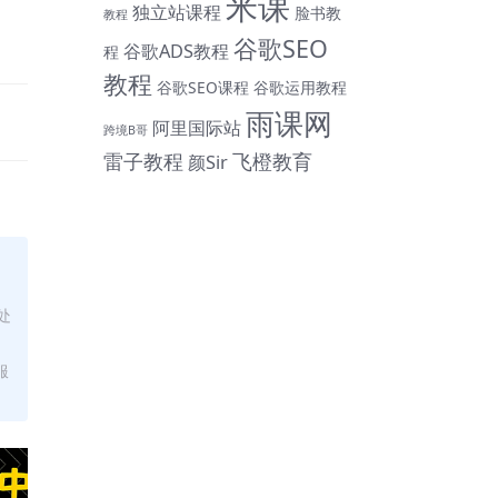
米课
独立站课程
脸书教
教程
谷歌SEO
谷歌ADS教程
程
教程
谷歌SEO课程
谷歌运用教程
雨课网
阿里国际站
跨境B哥
雷子教程
飞橙教育
颜Sir
处
服