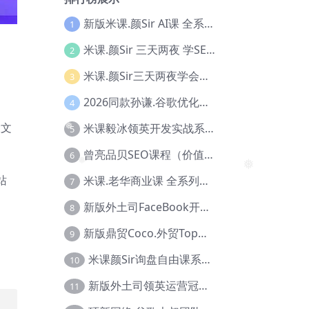
新版米课.颜Sir AI课 全系列实战教程，价值9800，跨境首选！【Ag-0052】
1
米课.颜Sir 三天两夜 学SEO系列教程，价值9600元，跨境人都在学 【Ag-0056】
2
米课.颜Sir三天两夜学会建站，价值6900，MI课甄选课程 【Ag-0055】
3
。
2026同款孙谦.谷歌优化师部落内部VIP实战教程|价值4999元全网独家解码（官方报名版本）【@034】
4
大文
米课毅冰领英开发实战系列教程，价值3980，跨境必选【Ag-0049】
5
曾亮品贝SEO课程（价值：9800）品贝全系列教程 【Ab-0022】
6
❅
站
米课.老华商业课 全系列实战教程，跨境电商必学，价值16900元【Ag-0053】
7
❅
❅
新版外土司FaceBook开发冠军全系列教程【Ab-0021】
8
新版鼎贸Coco.外贸Top业务课 (圈内首次独家解码|460节课)【Ag-0091】
9
米课颜Sir询盘自由课系列视频教程【Ag-0020】
10
新版外土司领英运营冠军【Ag-0047】
11