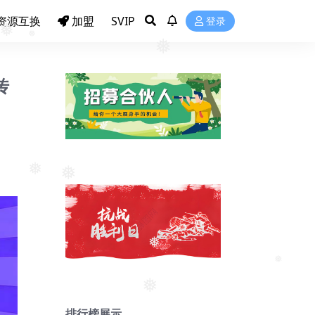
资源互换
加盟
SVIP
登录
❅
❅
❅
传
❅
❅
❅
❅
❅
排行榜展示