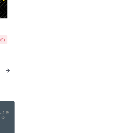
(
0
)