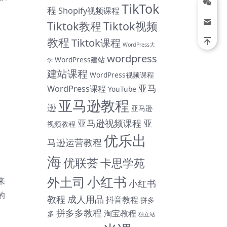
TikTok
程
Shopify视频课程
Tiktok教程
Tiktok视频
教程
Tiktok课程
WordPress大
wordpress
WordPress建站
学
建站课程
WordPress视频课程
亚马
WordPress课程
YouTube
亚马逊教程
逊
亚马逊
亚马逊视频课程
亚
视频教程
优乐出
马逊运营教程
海
优联荟
卡思学苑
小红书
外土司
来
小红书
的
教程
成人用品
抖音教程
拼多
拼多多教程
淘宝教程
多
独立站