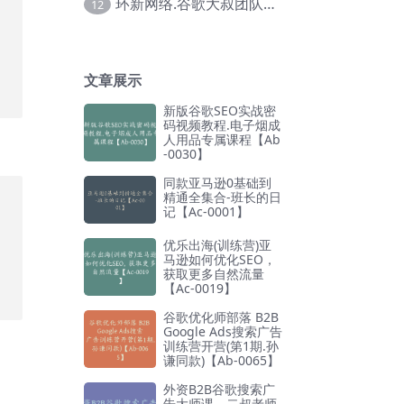
环新网络.谷歌大叔团队谷歌SEO实战教程【Ab-0024】
12
文章展示
新版谷歌SEO实战密
码视频教程.电子烟成
人用品专属课程【Ab
-0030】
同款亚马逊0基础到
精通全集合-班长的日
记【Ac-0001】
优乐出海(训练营)亚
马逊如何优化SEO，
获取更多自然流量
【Ac-0019】
谷歌优化师部落 B2B
Google Ads搜索广告
训练营开营(第1期.孙
谦同款)【Ab-0065】
外资B2B谷歌搜索广
告大师课，二叔老师