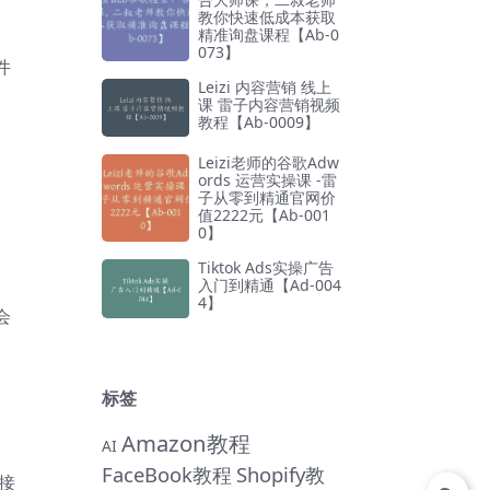
教你快速低成本获取
精准询盘课程【Ab-0
073】
件
Leizi 内容营销 线上
课 雷子内容营销视频
教程【Ab-0009】
Leizi老师的谷歌Adw
ords 运营实操课 -雷
子从零到精通官网价
值2222元【Ab-001
0】
Tiktok Ads实操广告
入门到精通【Ad-004
4】
会
标签
Amazon教程
AI
FaceBook教程
Shopify教
接