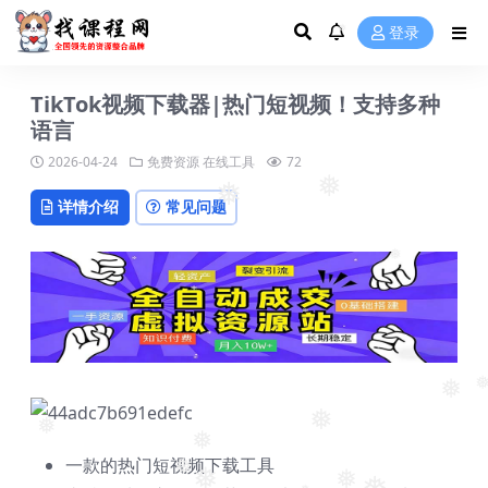
❅
登录
❅
TikTok视频下载器|热门短视频！支持多种
语言
2026-04-24
免费资源
在线工具
72
❅
❅
详情介绍
常见问题
❅
❅
❅
❅
❅
一款的热门短视频下载工具