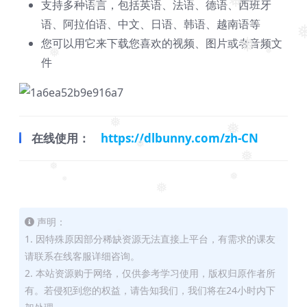
❅
支持多种语言，包括英语、法语、德语、西班牙
❅
❅
❅
❅
语、阿拉伯语、中文、日语、韩语、越南语等
❅
您可以用它来下载您喜欢的视频、图片或者音频文
❅
件
❅
❅
❅
在线使用：
https://dlbunny.com/zh-CN
❅
❅
❅
❅
❅
❅
❅
声明：
1. 因特殊原因部分稀缺资源无法直接上平台，有需求的课友
❅
请联系在线客服详细咨询。
2. 本站资源购于网络，仅供参考学习使用，版权归原作者所
有。若侵犯到您的权益，请告知我们，我们将在24小时内下