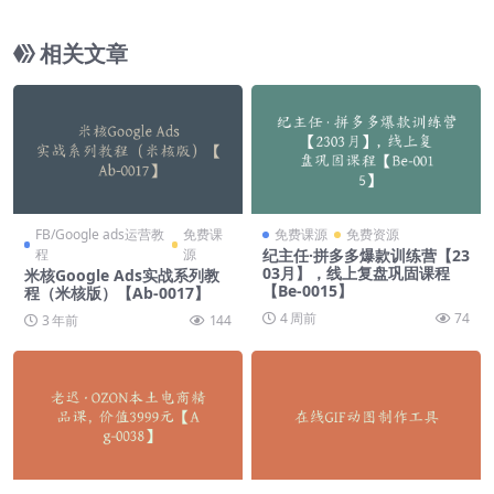
相关文章
FB/Google ads运营教
免费课
免费课源
免费资源
程
源
纪主任·拼多多爆款训练营【23
03月】，线上​复盘巩固课程
米核Google Ads实战系列教
【Be-0015】
程（米核版）【Ab-0017】
4 周前
74
3 年前
144