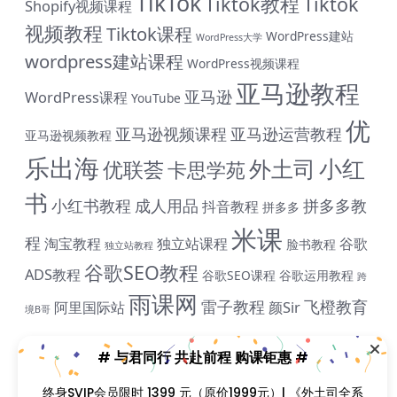
TikTok
Tiktok教程
Tiktok
Shopify视频课程
视频教程
Tiktok课程
WordPress建站
WordPress大学
wordpress建站课程
WordPress视频课程
亚马逊教程
亚马逊
WordPress课程
YouTube
优
亚马逊视频课程
亚马逊运营教程
亚马逊视频教程
乐出海
小红
外土司
优联荟
卡思学苑
书
小红书教程
成人用品
拼多多教
抖音教程
拼多多
米课
程
淘宝教程
独立站课程
谷歌
脸书教程
独立站教程
谷歌SEO教程
ADS教程
谷歌SEO课程
谷歌运用教程
跨
雨课网
雷子教程
飞橙教育
阿里国际站
颜Sir
境B哥
在线使用： https://dlbunny.com/zh-CN