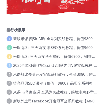
排行榜展示
新版米课.颜Sir AI课 全系列实战教程，价值9800，跨境首选！【Ag-0052】
1
米课.颜Sir 三天两夜 学SEO系列教程，价值9600元，跨境人都在学 【Ag-0056】
2
米课.颜Sir三天两夜学会建站，价值6900，MI课甄选课程 【Ag-0055】
3
2026同款孙谦.谷歌优化师部落内部VIP实战教程|价值4999元全网独家解码（官方报名版本）【@034】
4
米课毅冰领英开发实战系列教程，价值3980，跨境必选【Ag-0049】
5
曾亮品贝SEO课程（价值：9800）品贝全系列教程 【Ab-0022】
6
米课.老华商业课 全系列实战教程，跨境电商必学，价值16900元【Ag-0053】
7
新版外土司FaceBook开发冠军全系列教程【Ab-0021】
8