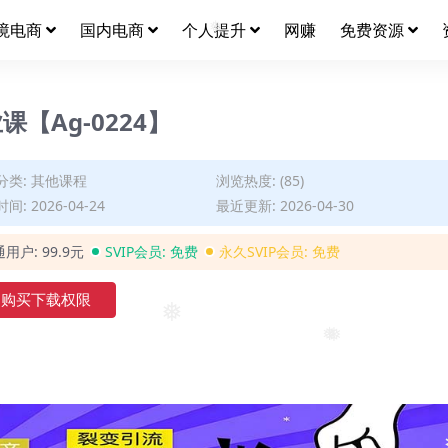
❅
境电商
国内电商
个人提升
网赚
免费资源
❅
【Ag-0224】
分类:
其他课程
浏览热度: (85)
间: 2026-04-24
最近更新: 2026-04-30
通用户:
99.9元
SVIP会员:
免费
永久SVIP会员:
免费
购买下载权限
❅
❅
❅