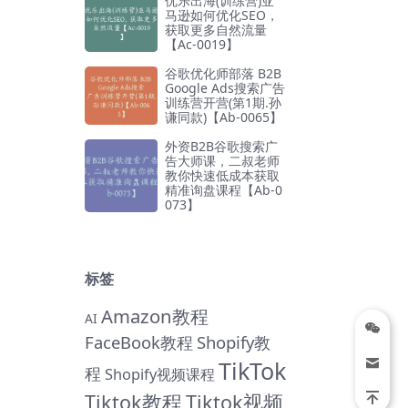
优乐出海(训练营)亚
马逊如何优化SEO，
获取更多自然流量
【Ac-0019】
谷歌优化师部落 B2B
Google Ads搜索广告
训练营开营(第1期.孙
谦同款)【Ab-0065】
外资B2B谷歌搜索广
告大师课，二叔老师
教你快速低成本获取
精准询盘课程【Ab-0
073】
标签
Amazon教程
AI
FaceBook教程
Shopify教
TikTok
程
Shopify视频课程
Tiktok教程
Tiktok视频