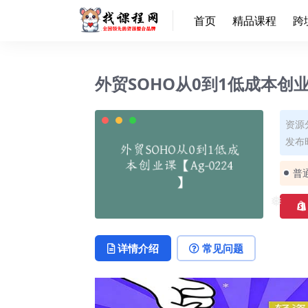
❅
首页
精品课程
跨
❅
外贸SOHO从0到1低成本创业课
资源
发布时
普
❅
详情介绍
常见问题