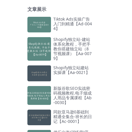
文章展示
Tiktok Ads实操广告
入门到精通【Ad-004
4】
Shopify独立站-建站
体系化教程，手把手
教你搭建独立站（8
节视频课）【Aa-007
9】
Shopify独立站建站
实操课【Aa-0021】
新版谷歌SEO实战密
码视频教程.电子烟成
人用品专属课程【Ab
-0030】
同款亚马逊0基础到
精通全集合-班长的日
记【Ac-0001】