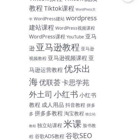
教程
Tiktok课程
WordPress大
wordpress
WordPress建站
学
建站课程
WordPress视频课程
亚马
WordPress课程
YouTube
亚马逊教程
逊
亚马逊
亚马逊视频课程
亚
视频教程
优乐出
马逊运营教程
海
优联荟
卡思学苑
小红书
外土司
小红书
教程
成人用品
抖音教程
拼多
拼多多教程
淘宝教程
多
独立站
米课
独立站课程
脸书教
教程
谷歌SEO
谷歌ADS教程
程