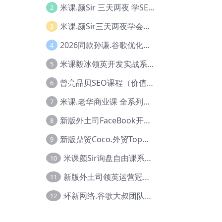
米课.颜Sir 三天两夜 学SEO系列教程，价值9600元，跨境人都在学 【Ag-0056】
2
米课.颜Sir三天两夜学会建站，价值6900，MI课甄选课程 【Ag-0055】
3
2026同款孙谦.谷歌优化师部落内部VIP实战教程|价值4999元全网独家解码（官方报名版本）【@034】
4
米课毅冰领英开发实战系列教程，价值3980，跨境必选【Ag-0049】
5
曾亮品贝SEO课程（价值：9800）品贝全系列教程 【Ab-0022】
6
米课.老华商业课 全系列实战教程，跨境电商必学，价值16900元【Ag-0053】
7
新版外土司FaceBook开发冠军全系列教程【Ab-0021】
8
新版鼎贸Coco.外贸Top业务课 (圈内首次独家解码|460节课)【Ag-0091】
9
米课颜Sir询盘自由课系列视频教程【Ag-0020】
10
新版外土司领英运营冠军【Ag-0047】
11
环新网络.谷歌大叔团队谷歌SEO实战教程【Ab-0024】
12