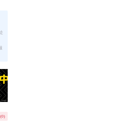
处
服
(
0
)