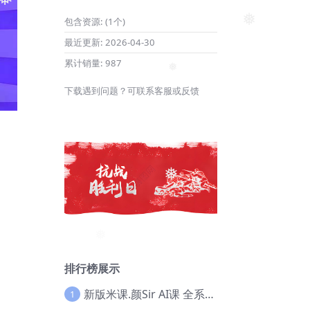
包含资源:
(1个)
❅
最近更新:
2026-04-30
累计销量:
987
下载遇到问题？可联系客服或反馈
❅
❅
排行榜展示
新版米课.颜Sir AI课 全系列实战教程，价值9800，跨境首选！【Ag-0052】
1