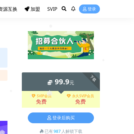
资源互换
加盟
SVIP
登录
❅
❅
下载
99.9
元
SVIP会员
永久SVIP会员
免费
免费
❅
❅
❅
登录后购买
已有
987
人解锁下载