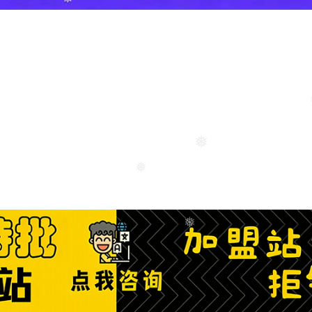
❅
❅
❅
❅