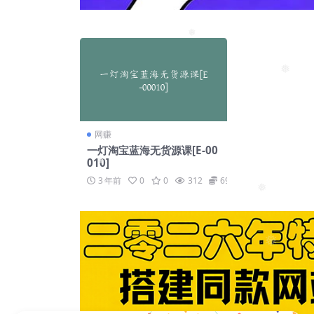
❅
❅
网赚
一灯淘宝蓝海无货源课[E-00
010]
❅
3 年前
0
0
312
69
❅