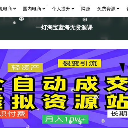
境电商
国内电商
个人提升
网赚
免费资源
❅
❅
❅
❅
❅
一灯淘宝蓝海无货源课
❅
❅
❅
❅
❅