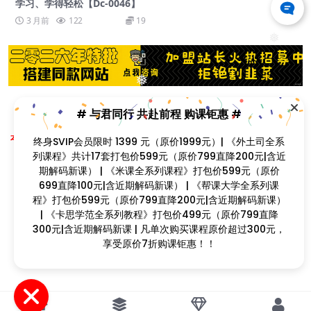
学习、学得轻松【Dc-0046】
3 月前
122
19
❅
❅
❅
# 与君同行 共赴前程 购课钜惠 #
Copyright © 2023
找课程网
- All rights reserved
❅
本站支持课程资源互换，优质课程资源互换请联系微信在线客服：zkcw598 (备
终身SVIP会员限时 1399 元（原价1999元）| 《外土司全系
注：课程互换)
❅
闽ICP备2022077749号
列课程》共计17套打包价599元（原价799直降200元|含近
期解码新课） | 《米课全系列课程》打包价599元（原价699
❅
直降100元|含近期解码新课） | 《帮课大学全系列课程》打
包价599元（原价799直降200元|含近期解码新课） | 《卡
思学范全系列教程》打包价499元（原价799直降300元|含
近期解码新课 | 凡单次购买课程原价超过300元，享受原价7
❅
❅
折购课钜惠！！