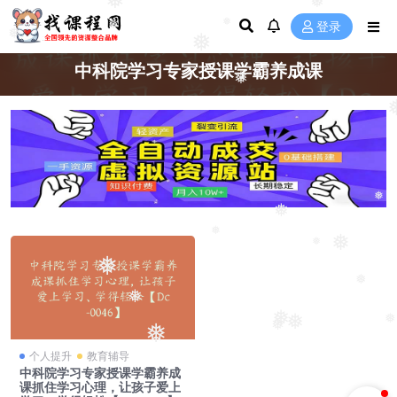
❅
❅
❅
❅
登录
❅
❅
❅
中科院学习专家授课学霸养成课
❅
❅
❅
❅
❅
❅
❅
❅
❅
❅
❅
❅
❅
❅
个人提升
教育辅导
中科院学习专家授课学霸养成
课抓住学习心理，让孩子爱上