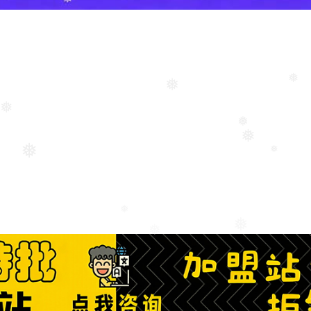
❅
❅
❅
❅
❅
❅
❅
❅
❅
❅
❅