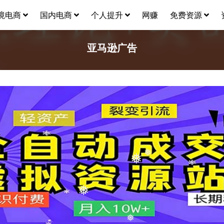
境电商
国内电商
个人提升
网赚
免费资源
亚马逊广告
❅
❅
❅