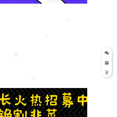
❅
❅
❅
❅
❅