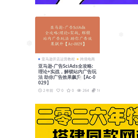
❅
❅
❅
❅
亚马逊开店运营教程
跨境电商
亚马逊-广告SciAds全攻略:
理论+实战，解锁站内广告玩
❅
法 助你广告效果飙升【Ac-0
❅
029】
2 年前
0
0
264
169