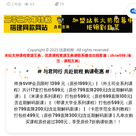
❅
2 年前
63
79
❅
❅
❅
❅
❅
Copyright © 2023
找课程网
- All rights reserved
本站支持课程资源互换，优质课程资源互换请联系微信在线客服：zkcw598 (备
注：课程互换)
闽ICP备2022077749号
❅
❅
# 与君同行 共赴前程 购课钜惠 #
终身SVIP会员限时 1399 元（原价1999元）| 《外土司全系列课
❅
程》共计17套打包价599元（原价799直降200元|含近期解码
新课） | 《米课全系列课程》打包价599元（原价699直降100
❅
元|含近期解码新课） | 《帮课大学全系列课程》打包价599元
（原价799直降200元|含近期解码新课） | 《卡思学范全系列
教程》打包价499元（原价799直降300元|含近期解码新课 |
凡单次购买课程原价超过300元，享受原价7折购课钜惠！！