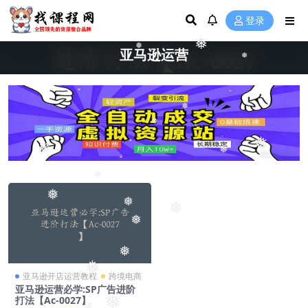
登录
❅
❅
亚马逊运营
❅
❅
❅
❅
❅
❅
❅
❅
❅
❅
❅
❅
❅
亚马逊开店运营教程
跨境电商
亚马逊运营必学:SP广告进阶
❅
打法【Ac-0027】