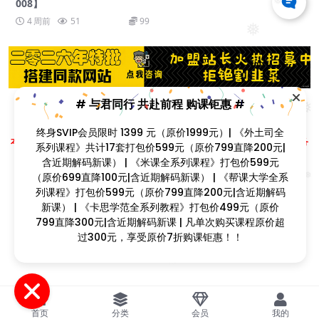
008】
❅
4 周前
51
99
❅
# 与君同行 共赴前程 购课钜惠 #
❅
❅
❅
❅
Copyright © 2023
找课程网
- All rights reserved
终身SVIP会员限时 1399 元（原价1999元）| 《外土司全
本站支持课程资源互换，优质课程资源互换请联系微信在线客服：zkcw598 (备
系列课程》共计17套打包价599元（原价799直降200元|
注：课程互换)
含近期解码新课） | 《米课全系列课程》打包价599元
闽ICP备2022077749号
❅
（原价699直降100元|含近期解码新课） | 《帮课大学全系
❅
❅
❅
列课程》打包价599元（原价799直降200元|含近期解码
❅
新课） | 《卡思学范全系列教程》打包价499元（原价
❅
799直降300元|含近期解码新课 | 凡单次购买课程原价超
过300元，享受原价7折购课钜惠！！
首页
分类
会员
我的