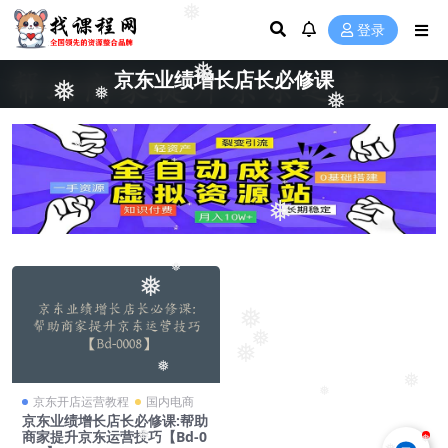
❅
登录
❅
京东业绩增长店长必修课
❅
❅
❅
❅
❅
❅
❅
❅
❅
❅
❅
❅
❅
京东开店运营教程
国内电商
京东业绩增长店长必修课:帮助
商家提升京东运营技巧【Bd-0
❅
❅