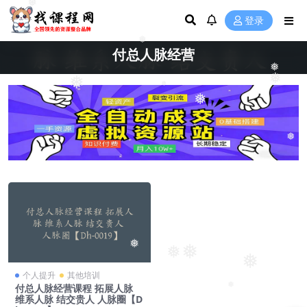
❅
登录
❅
付总人脉经营
❅
❅
❅
❅
❅
❅
❅
❅
❅
❅
个人提升
其他培训
付总人脉经营课程 拓展人脉
❅
维系人脉 结交贵人 人脉圈【D