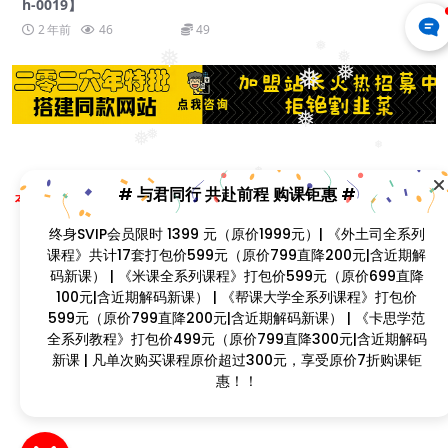
h-0019】
2 年前
46
49
❅
❅
❅
❅
❅
❅
❅
❅
❅
❅
Copyright © 2023
找课程网
- All rights reserved
# 与君同行 共赴前程 购课钜惠 #
本站支持课程资源互换，优质课程资源互换请联系微信在线客服：zkcw598 (备
❅
注：课程互换)
终身SVIP会员限时 1399 元（原价1999元）| 《外土司全系列
闽ICP备2022077749号
❅
❅
❅
课程》共计17套打包价599元（原价799直降200元|含近期解
码新课） | 《米课全系列课程》打包价599元（原价699直降
❅
100元|含近期解码新课） | 《帮课大学全系列课程》打包价
599元（原价799直降200元|含近期解码新课） | 《卡思学范
全系列教程》打包价499元（原价799直降300元|含近期解码
新课 | 凡单次购买课程原价超过300元，享受原价7折购课钜
惠！！