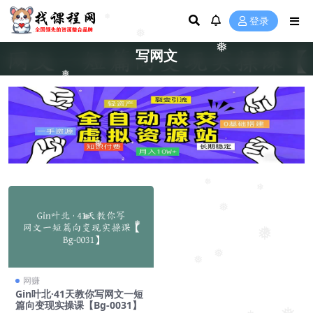
❅
登录
❅
❅
写网文
❅
❅
❅
❅
❅
❅
❅
❅
❅
❅
❅
网赚
Gin叶北·41天教你写网文一短
篇向变现实操课【Bg-0031】