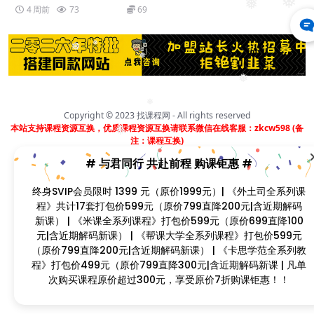
❅
❅
4 周前
73
69
❅
❅
❅
❅
❅
Copyright © 2023
找课程网
- All rights reserved
本站支持课程资源互换，优质课程资源互换请联系微信在线客服：zkcw598 (备
❅
注：课程互换)
闽ICP备2022077749号
# 与君同行 共赴前程 购课钜惠 #
❅
❅
❅
终身SVIP会员限时 1399 元（原价1999元）| 《外土司全系列课
❅
程》共计17套打包价599元（原价799直降200元|含近期解码
新课） | 《米课全系列课程》打包价599元（原价699直降100
❅
元|含近期解码新课） | 《帮课大学全系列课程》打包价599元
❅
（原价799直降200元|含近期解码新课） | 《卡思学范全系列教
程》打包价499元（原价799直降300元|含近期解码新课 | 凡单
次购买课程原价超过300元，享受原价7折购课钜惠！！