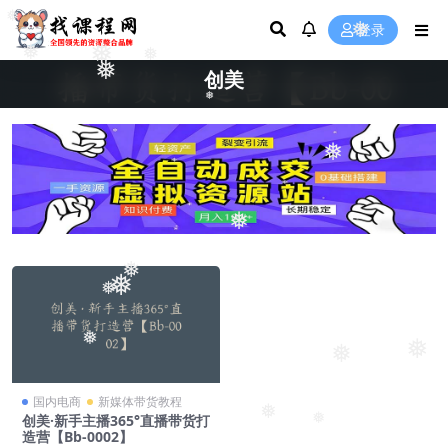
❅
❅
登录
❅
❅
❅
❅
创美
❅
❅
❅
❅
❅
❅
❅
❅
❅
国内电商
新媒体带货教程
❅
创美·新手主播365°直播带货打
❅
造营【Bb-0002】