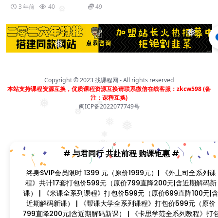
3 年前
40
49
❅
❅
❅
Copyright © 2023
找课程网
- All rights reserved
本站支持课程资源互换，优质课程资源互换请联系微信在线客服：zkcw598 (备
注：课程互换)
❅
❅
闽ICP备2022077749号
❅
❅
❅
❅
❅
# 与君同行 共赴前程 购课钜惠 #
❅
❅
终身SVIP会员限时 1399 元（原价1999元）| 《外土司全系列课
程》共计17套打包价599元（原价799直降200元|含近期解码新
课） | 《米课全系列课程》打包价599元（原价699直降100元|含
近期解码新课） | 《帮课大学全系列课程》打包价599元（原价
799直降200元|含近期解码新课） | 《卡思学范全系列教程》打