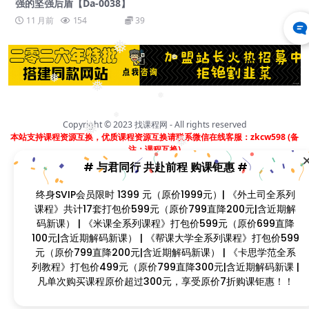
强的坚强后盾【Da-0038】
11 月前
154
39
❅
❅
❅
❅
❅
❅
Copyright © 2023
找课程网
- All rights reserved
❅
本站支持课程资源互换，优质课程资源互换请联系微信在线客服：zkcw598 (备
❅
# 与君同行 共赴前程 购课钜惠 #
注：课程互换)
闽ICP备2022077749号
终身SVIP会员限时 1399 元（原价1999元）| 《外土司全系列
课程》共计17套打包价599元（原价799直降200元|含近期解
码新课） | 《米课全系列课程》打包价599元（原价699直降
❅
❅
100元|含近期解码新课） | 《帮课大学全系列课程》打包价
❅
❅
599元（原价799直降200元|含近期解码新课） | 《卡思学范
全系列教程》打包价499元（原价799直降300元|含近期解码
新课 | 凡单次购买课程原价超过300元，享受原价7折购课钜
惠！！